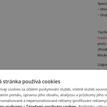
Speci
- Hmo
- Dr
Techn
Fres
proti
Vhodn
kloub
Odpov
New B
A-Fac
 stránka používá cookies
1059
Nethe
ívají cookies za účelem poskytování služeb, včetně služeb souvise
ním portálu, úpravou jeho obsahu, analýzou a průzkumy jeho v
sonalizované a nepersonalizované reklamy (profilování reklamy)
Deta
ny soukromí
a
Zásadami používání cookies
. Podmínky uchová