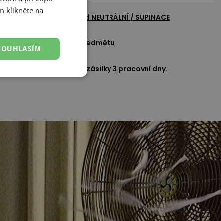
m klikněte na
azit všechny produkty od
NEUTRÁLNÍ / SUPINACE
adat dotaz k tomuto předmětu
SOUHLASÍM
Přidat k oblíbeným
okládaný čas doručení zásilky 3 pracovní dny.