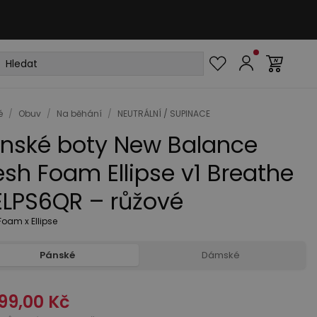
é
/
Obuv
/
Na běhání
/
NEUTRÁLNÍ / SUPINACE
nské boty New Balance
esh Foam Ellipse v1 Breathe
LPS6QR – růžové
Foam x Ellipse
Pánské
Dámské
99,00 Kč