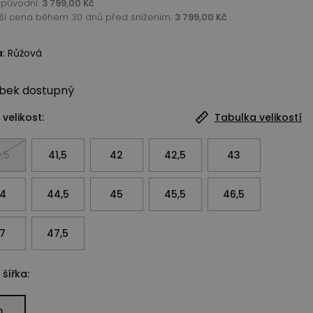
původní
:
3 799,00 Kč
žší cena během 30 dnů před snížením:
3 799,00 Kč
a
:
Růžová
bek
dostupný
 velikost:
Tabulka velikostí
,5
41,5
42
42,5
43
4
44,5
45
45,5
46,5
7
47,5
 šířka:
D