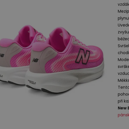
vzdál
Mezi
plynu
Uvede
zvyšu
běžec
Svrše
chodi
Mode
svršk
vzduc
Měkká
Tento
pohod
při k
New B
pánsk