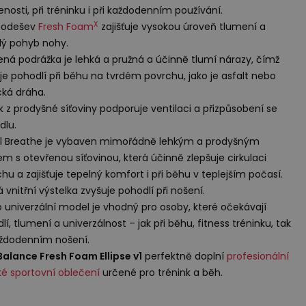
enosti, při tréninku i při každodenním používání.
X
podešev
Fresh Foam
zajišťuje vysokou úroveň tlumení a
lý pohyb nohy.
ná podrážka je lehká a pružná a účinně tlumí nárazy, čímž
je pohodlí při běhu na tvrdém povrchu, jako je asfalt nebo
ká dráha.
k z prodyšné síťoviny podporuje ventilaci a přizpůsobení se
dlu.
l Breathe je vybaven mimořádně lehkým a prodyšným
em s otevřenou síťovinou, která účinně zlepšuje cirkulaci
hu a zajišťuje tepelný komfort i při běhu v teplejším počasí.
 vnitřní výstelka zvyšuje pohodlí při nošení.
 univerzální model je vhodný pro osoby, které očekávají
lí, tlumení a univerzálnost – jak při běhu, fitness tréninku, tak
aždodenním nošení.
alance Fresh Foam Ellipse v1
perfektně doplní
profesionální
é sportovní oblečení
určené pro trénink a běh.