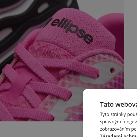
Tato webová
Tyto stránky použ
správným fungová
zobrazováním per
Zásadami ochra