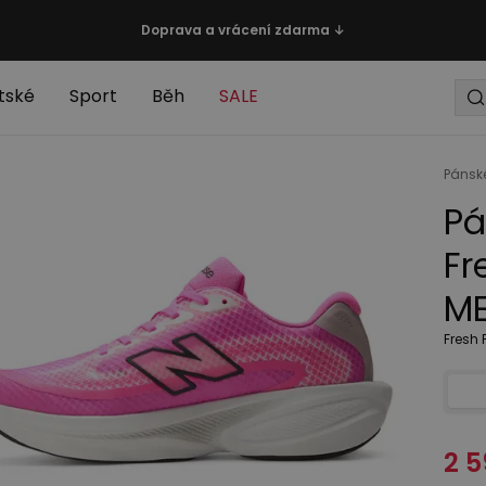
Doprava a vrácení zdarma ↓
tské
Sport
Běh
SALE
Pánsk
Pá
Fr
ME
Fresh 
2 5