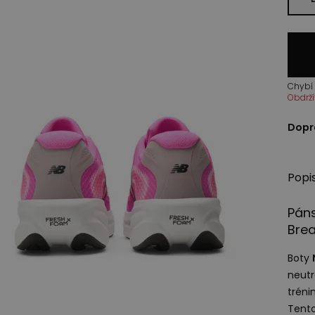
Chybí 
Obdrží
Dopr
Popi
Páns
Bre
Boty
neutr
trénin
Tento