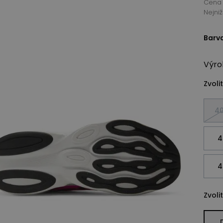
Cena 
Nejni
Barv
Výro
Zvolit
40
4
4
Zvolit