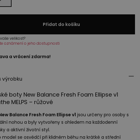
Přidat do košíku
vaše velikost?
te oznámení o jeho dostupnosti
ava a vrácení zdarma!
s výrobku
ké boty New Balance Fresh Foam Ellipse v1
athe
MELPS
– růžové
New Balance Fresh Foam Ellipse v1
jsou určeny pro osoby s
ální nohou a byly vytvořeny s ohledem na každodenní
ky a aktivní životní styl.
 model se osvědčí při klidném běhu na krátké a střední