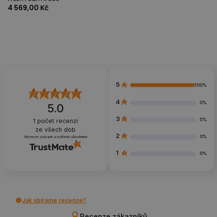
4 569,00 Kč
5
100%
4
0%
5.0
3
0%
1
počet recenzí
ze všech dob
2
0%
Recenze získané a ověřené uživatelem
1
0%
Jak sbíráme recenze?
Recenze zákazníků