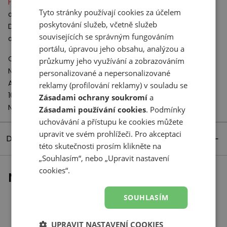
X
Fresh Foam
– inovativní lehká tlumicí pěna s vysokou
Tyto stránky používají cookies za účelem
odolností proti deformaci.
poskytování služeb, včetně služeb
Díky své struktuře poskytuje měkkost a dostatečnou
souvisejících se správným fungováním
ochranu kloubů při dlouhodobém tréninku.
portálu, úpravou jeho obsahu, analýzou a
Odpovědný subjekt:
průzkumy jeho využívání a zobrazováním
New Balance Europe BV
personalizované a nepersonalizované
A-Factorij, Pilotenstraat 35 – 45
reklamy (profilování reklamy) v souladu se
1059 CH Amsterdam
Zásadami ochrany soukromí
a
Netherlands
Zásadami používání cookies
. Podmínky
uchovávání a přístupu ke cookies můžete
upravit ve svém prohlížeči. Pro akceptaci
Detaily produktu
této skutečnosti prosím klikněte na
„Souhlasím“, nebo „Upravit nastavení
cookies“.
Naposledy prohlížené
SOUHLASÍM
UPRAVIT NASTAVENÍ COOKIES