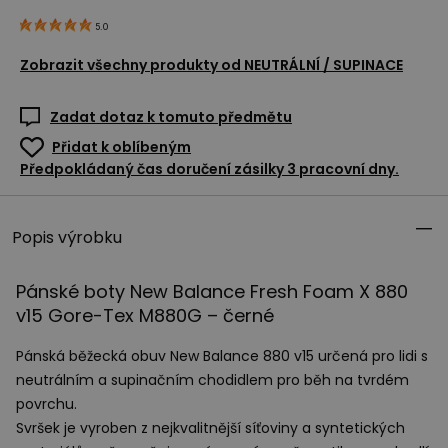
5.0
Zobrazit všechny produkty od
NEUTRÁLNÍ / SUPINACE
Zadat dotaz k tomuto předmětu
Přidat k oblíbeným
Předpokládaný čas doručení zásilky 3 pracovní dny.
Popis výrobku
Pánské boty New Balance Fresh Foam X 880
v15 Gore-Tex M880G – černé
Pánská běžecká obuv New Balance 880 v15 určená pro lidi s
neutrálním a supinačním chodidlem pro běh na tvrdém
povrchu.
Svršek je vyroben z nejkvalitnější síťoviny a syntetických