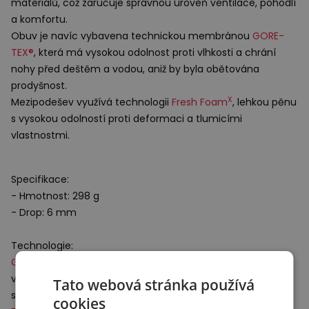
materiálů, což zaručuje správnou úroveň ventilace, pohodlí
a komfortu.
Obuv je navíc vybavena technickou membránou
GORE
-
TEX®
, která má vysokou odolnost proti vlhkosti a chrání
nohy před deštěm a vodou, aniž by byla obětována
prodyšnost.
X
Mezipodešev využívá technologii
Fresh Foam
, lehkou pěnu
s vysokou odolností proti deformaci a tlumicími
vlastnostmi.
Specifikace:
- Hmotnost: 298 g
- Drop: 6 mm
Technologie:
GORE
-TEX®
– membrána, která zvyšuje odolnost proti
vlhkosti, poskytuje ochranu bez izolace a udržuje nohy v
Tato webová stránka používá
suchu a chladu během intenzivní aktivity.
cookies