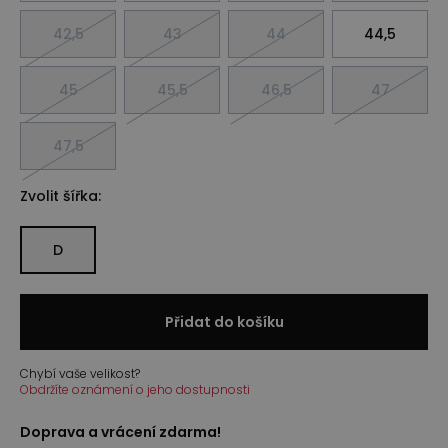
42,5
43
44
44,5
45
45,5
46,5
47
47,5
Zvolit šířka:
D
Přidat do košíku
Chybí vaše velikost?
Obdržíte oznámení o jeho dostupnosti
Doprava a vrácení zdarma!