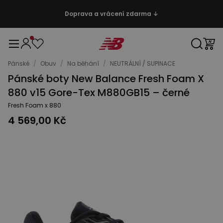
Doprava a vrácení zdarma ↓
Pánské
/
Obuv
/
Na běhání
/
NEUTRÁLNÍ / SUPINACE
Pánské boty New Balance Fresh Foam X
880 v15 Gore-Tex M880GB15 – černé
Fresh Foam x 880
4 569,00 Kč