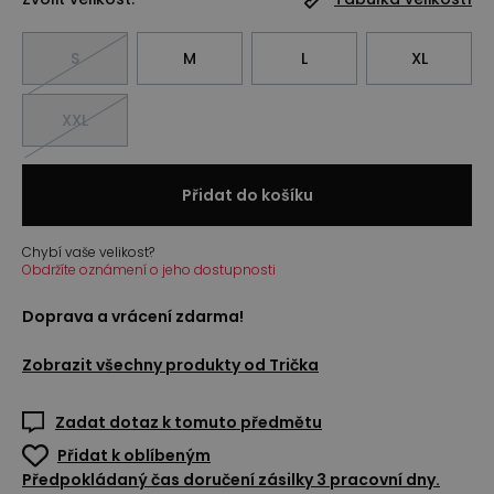
S
M
L
XL
XXL
Přidat do košíku
Chybí vaše velikost?
Obdržíte oznámení o jeho dostupnosti
Doprava a vrácení zdarma!
Zobrazit všechny produkty od
Trička
Zadat dotaz k tomuto předmětu
Přidat k oblíbeným
Předpokládaný čas doručení zásilky 3 pracovní dny.