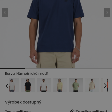
Barva
:
Námořnická modř
Výrobek
dostupný
Zvolit velikost:
Tabulka velikostí