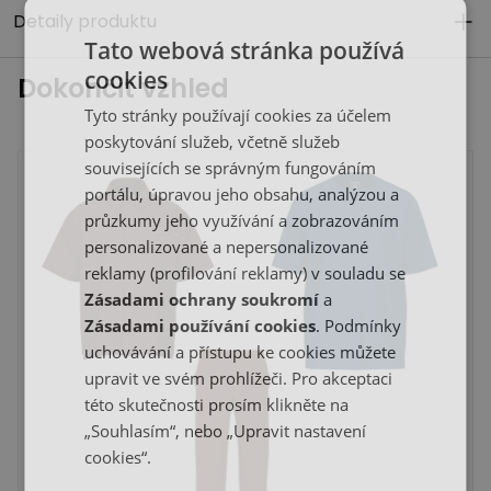
Detaily produktu
Tato webová stránka používá
cookies
Dokončit vzhled
Tyto stránky používají cookies za účelem
poskytování služeb, včetně služeb
souvisejících se správným fungováním
portálu, úpravou jeho obsahu, analýzou a
průzkumy jeho využívání a zobrazováním
personalizované a nepersonalizované
reklamy (profilování reklamy) v souladu se
Zásadami ochrany soukromí
a
Zásadami používání cookies
. Podmínky
uchovávání a přístupu ke cookies můžete
upravit ve svém prohlížeči. Pro akceptaci
této skutečnosti prosím klikněte na
„Souhlasím“, nebo „Upravit nastavení
cookies“.