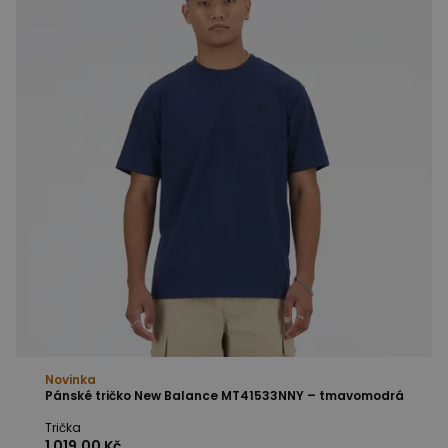
Novinka
Pánské tričko New Balance MT41533NNY – tmavomodrá
Trička
1 019,00 Kč