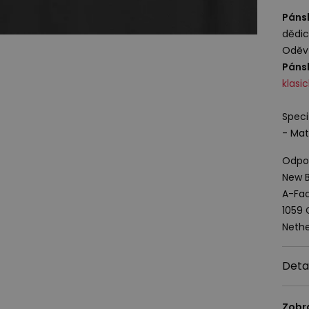
Pánsk
dědic
Oděv 
Pánsk
klasi
Speci
- Mat
Odpov
New B
A-Fac
1059
Nethe
Deta
Zobr