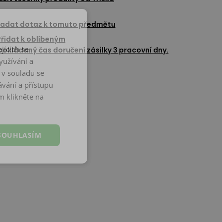
adat dotaz k tomuto předmětu
Přidat k oblíbeným
jících se
okládaný čas doručení zásilky 3 pracovní dny.
yužívání a
 v souladu se
vání a přístupu
m klikněte na
SOUHLASÍM