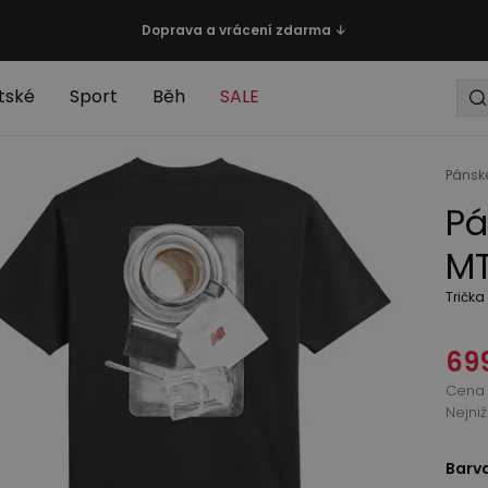
Doprava a vrácení zdarma ↓
tské
Sport
Běh
SALE
Pánsk
Pá
MT
Trička
69
Cena 
Nejni
Barv