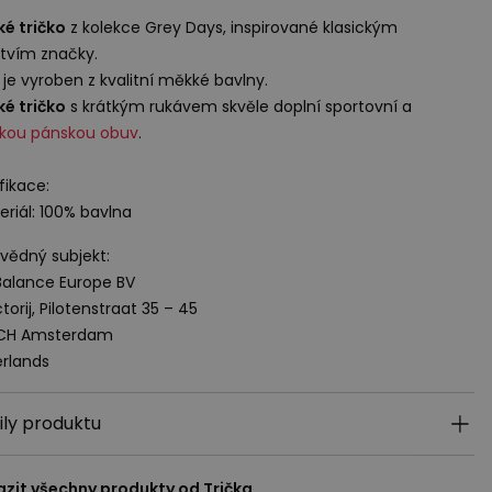
é tričko
z kolekce Grey Days, inspirované klasickým
tvím značky.
je vyroben z kvalitní měkké bavlny.
é tričko
s krátkým rukávem skvěle doplní sportovní a
ckou pánskou obuv
.
fikace:
eriál: 100% bavlna
ědný subjekt:
alance Europe BV
torij, Pilotenstraat 35 – 45
 CH Amsterdam
rlands
ily produktu
azit všechny produkty od
Trička