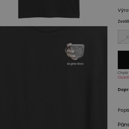
Výro
Zvolit
X
Chybí 
Obdrží
Dopr
Popi
Páns