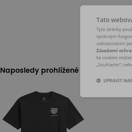
Tato webová
Tyto stránky použ
správným fungová
zobrazováním per
Zásadami ochra
ke cookies můžete
„Souhlasím“, nebo
Naposledy prohlížené
UPRAVIT NA