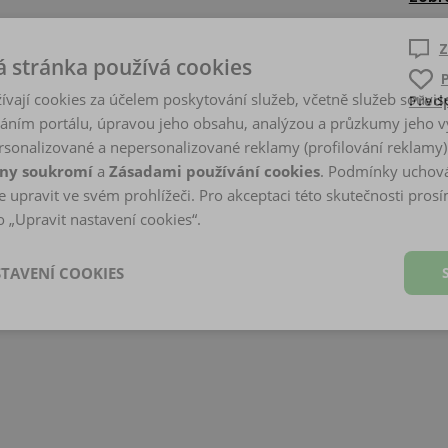
Z
 stránka používá cookies
ívají cookies za účelem poskytování služeb, včetně služeb souvise
Předp
ním portálu, úpravou jeho obsahu, analýzou a průzkumy jeho v
sonalizované a nepersonalizované reklamy (profilování reklamy)
ny soukromí
a
Zásadami používání cookies
. Podmínky uchová
 upravit ve svém prohlížeči. Pro akceptaci této skutečnosti prosí
 „Upravit nastavení cookies“.
STAVENÍ COOKIES