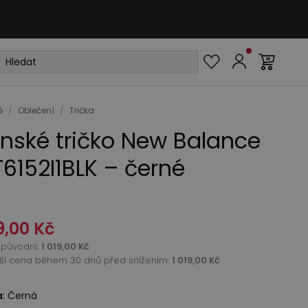
é
/
Oblečení
/
Trička
nské tričko New Balance
6152I1BLK – černé
9,00 Kč
původní
:
1 019,00 Kč
žší cena během 30 dnů před snížením:
1 019,00 Kč
a
:
Černá