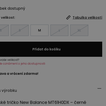
bek
dostupný
 velikost:
Tabulka velikostí
S
S
M
L
XL
Přidat do košíku
vaše velikost?
te oznámení o jeho dostupnosti
ava a vrácení zdarma!
s výrobku
ké tričko New Balance MT61H0DX – černé