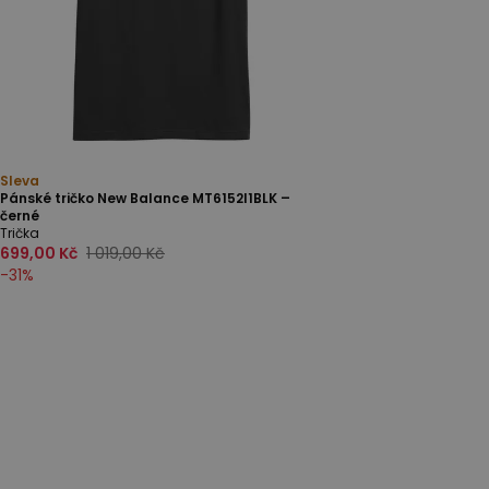
Sleva
Pánské tričko New Balance MT6152I1BLK –
černé
Trička
699,00 Kč
1 019,00 Kč
-
31
%