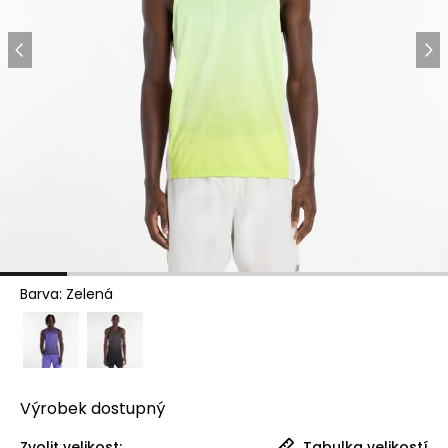
Barva
:
Zelená
Výrobek
dostupný
Zvolit velikost:
Tabulka velikostí