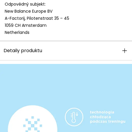
Odpovědný subjekt:
New Balance Europe BV
A-Factorij, Pilotenstraat 35 – 45
1059 CH Amsterdam
Netherlands
Detaily produktu
Tato webová stránka používá
cookies
Tyto stránky používají cookies za účelem
poskytování služeb, včetně služeb
souvisejících se správným fungováním
portálu, úpravou jeho obsahu, analýzou a