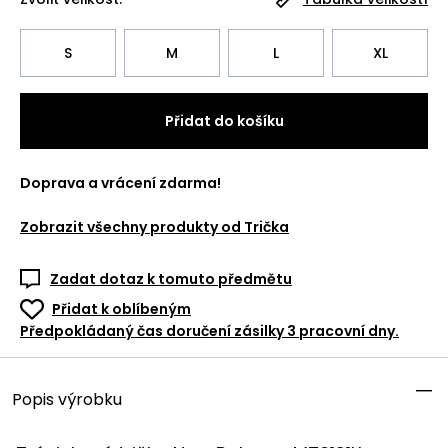
S
M
L
XL
Přidat do košíku
Doprava a vrácení zdarma!
Zobrazit všechny produkty od
Trička
Zadat dotaz k tomuto předmětu
Přidat k oblíbeným
Předpokládaný čas doručení zásilky 3 pracovní dny.
Popis výrobku