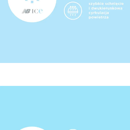
průzkumy jeho využívání a zobrazováním
personalizované a nepersonalizované
reklamy (profilování reklamy) v souladu se
Zásadami ochrany soukromí
a
Zásadami používání cookies
. Podmínky
uchovávání a přístupu ke cookies můžete
upravit ve svém prohlížeči. Pro akceptaci
této skutečnosti prosím klikněte na
„Souhlasím“, nebo „Upravit nastavení
cookies“.
SOUHLASÍM
UPRAVIT NASTAVENÍ COOKIES