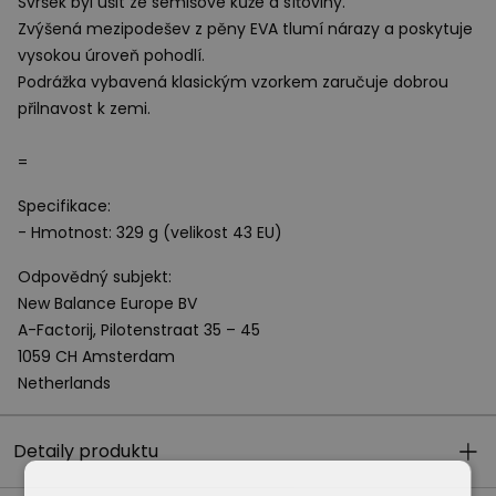
Svršek byl ušit ze semišové kůže a síťoviny.
Zvýšená mezipodešev z pěny
EVA
tlumí nárazy a poskytuje
vysokou úroveň pohodlí.
Podrážka vybavená klasickým vzorkem zaručuje dobrou
přilnavost k zemi.
=
Specifikace:
- Hmotnost: 329 g (velikost 43 EU)
Odpovědný subjekt:
New Balance Europe BV
A-Factorij, Pilotenstraat 35 – 45
1059 CH Amsterdam
Netherlands
Detaily produktu