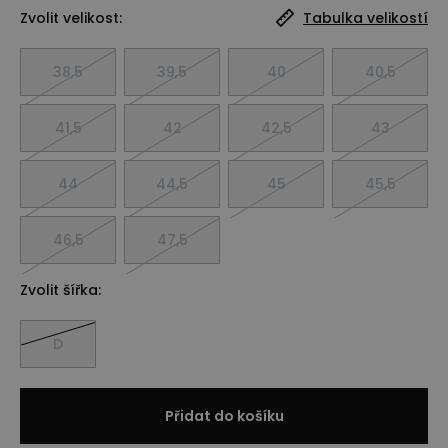
Zvolit velikost:
Tabulka velikostí
38,5
39,5
40
40,5
41,5
42
42,5
43
44
44,5
45
45,5
46,5
47,5
Zvolit šířka:
D
Přidat do košíku