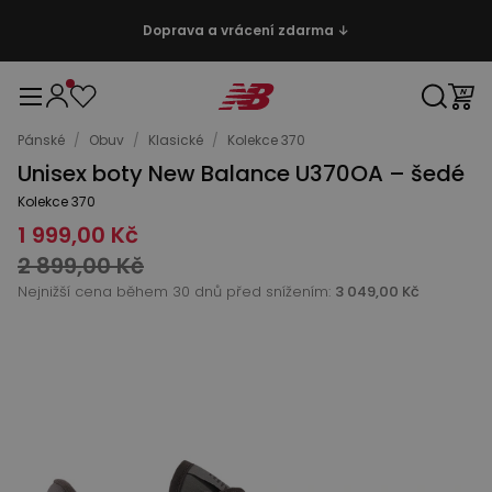
Doprava a vrácení zdarma ↓
Pánské
/
Obuv
/
Klasické
/
Kolekce 370
Unisex boty New Balance U370OA – šedé
Kolekce 370
1 999,00 Kč
2 899,00 Kč
Nejnižší cena během 30 dnů před snížením:
3 049,00 Kč