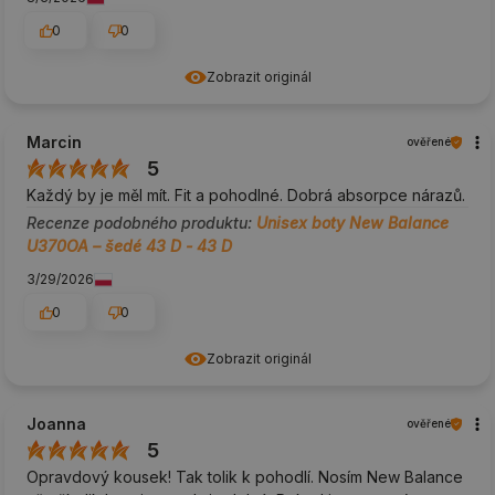
0
0
Zobrazit originál
Marcin
ověřené
5
Každý by je měl mít. Fit a pohodlné. Dobrá absorpce nárazů.
Recenze podobného produktu:
Unisex boty New Balance
U370OA – šedé 43 D - 43 D
3/29/2026
0
0
Zobrazit originál
Joanna
ověřené
5
Opravdový kousek! Tak tolik k pohodlí. Nosím New Balance