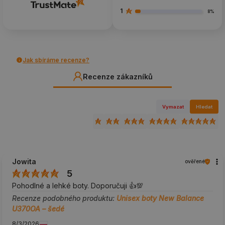
1
8%
Jak sbíráme recenze?
Recenze zákazníků
Vymazat
Hledat
Jowita
ověřené
5
Pohodlné a lehké boty. Doporučuji 👍️💯
Recenze podobného produktu:
Unisex boty New Balance
U370OA – šedé
8/3/2026