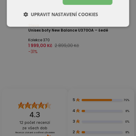
UPRAVIT NASTAVENÍ COOKIES
Sleva
Unisex boty New Balance U370OA – šedé
Kolekce 370
1 999,00 Kč
2 899,00 Kč
-
31
%
5
75%
4
8%
4.3
3
0%
12
počet recenzí
ze všech dob
2
8%
Recenze získané a ověřené uživatelem