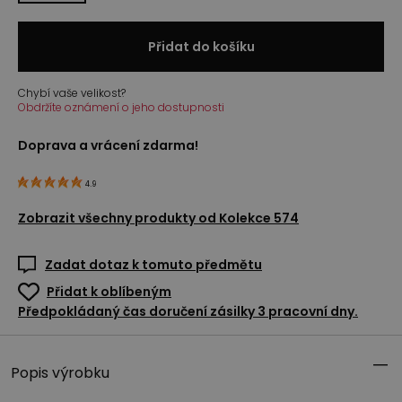
Přidat do košíku
Chybí vaše velikost?
Obdržíte oznámení o jeho dostupnosti
Doprava a vrácení zdarma!
4.9
Zobrazit všechny produkty od
Kolekce 574
Zadat dotaz k tomuto předmětu
Přidat k oblíbeným
Předpokládaný čas doručení zásilky 3 pracovní dny.
Popis výrobku