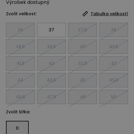
Výrobek
dostupný
Zvolit velikost:
Tabulka velikostí
36
37
37,5
38
38,5
39,5
40
40,5
41,5
42
42,5
43
44
44,5
45
45,5
46,5
47,5
49
50
Zvolit šířka:
D