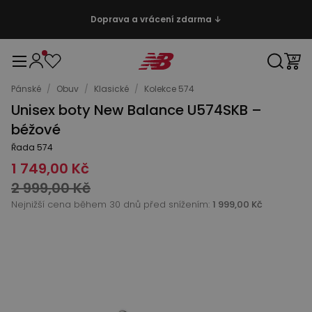
Doprava a vrácení zdarma ↓
Pánské
/
Obuv
/
Klasické
/
Kolekce 574
Unisex boty New Balance U574SKB –
béžové
Řada 574
1 749,00 Kč
2 999,00 Kč
Nejnižší cena během 30 dnů před snížením:
1 999,00 Kč