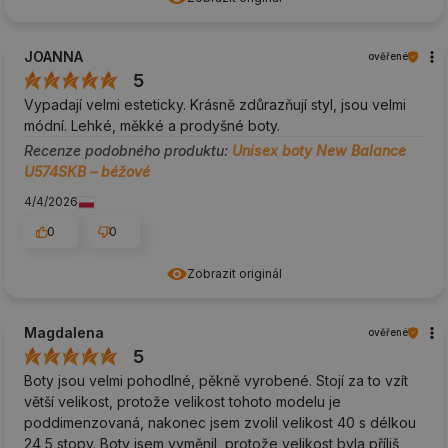
JOANNA
ověřené
5
Vypadají velmi esteticky. Krásně zdůrazňují styl, jsou velmi
módní. Lehké, měkké a prodyšné boty.
Recenze podobného produktu:
Unisex boty New Balance
U574SKB – béžové
4/4/2026
0
0
Zobrazit originál
Magdalena
ověřené
5
Boty jsou velmi pohodlné, pěkně vyrobené. Stojí za to vzít
větší velikost, protože velikost tohoto modelu je
poddimenzovaná, nakonec jsem zvolil velikost 40 s délkou
24,5 stopy. Boty jsem vyměnil, protože velikost byla příliš