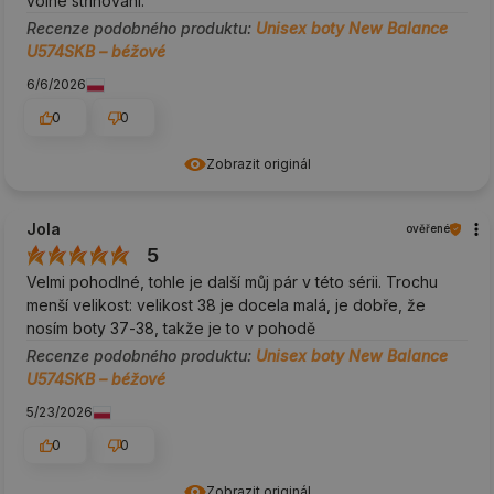
volné střihování.
Recenze podobného produktu:
Unisex boty New Balance
U574SKB – béžové
6/6/2026
0
0
Zobrazit originál
Jola
ověřené
5
Velmi pohodlné, tohle je další můj pár v této sérii. Trochu
menší velikost: velikost 38 je docela malá, je dobře, že
nosím boty 37-38, takže je to v pohodě
Recenze podobného produktu:
Unisex boty New Balance
U574SKB – béžové
5/23/2026
0
0
Zobrazit originál