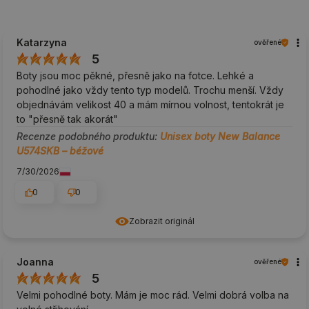
Katarzyna
ověřené
5
Boty jsou moc pěkné, přesně jako na fotce. Lehké a
pohodlné jako vždy tento typ modelů. Trochu menší. Vždy
objednávám velikost 40 a mám mírnou volnost, tentokrát je
to "přesně tak akorát"
Recenze podobného produktu:
Unisex boty New Balance
U574SKB – béžové
7/30/2026
0
0
Zobrazit originál
Joanna
ověřené
5
Velmi pohodlné boty. Mám je moc rád. Velmi dobrá volba na