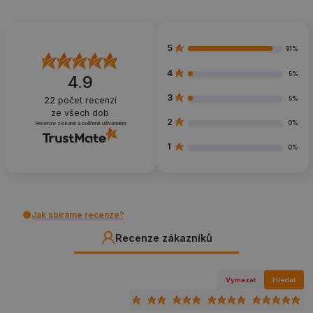
5
91%
4
5%
4.9
3
5%
22
počet recenzí
ze všech dob
2
0%
Recenze získané a ověřené uživatelem
1
0%
Jak sbíráme recenze?
Recenze zákazníků
Vymazat
Hledat