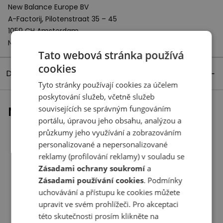
New Balance Europe BV
A-Factorij, Pilotenstraat 35 – 45
1059 CH Amsterdam
Netherlands
Tato webová stránka používá
cookies
Detaily produktu
Tyto stránky používají cookies za účelem
poskytování služeb, včetně služeb
souvisejících se správným fungováním
Naposledy prohlížené
portálu, úpravou jeho obsahu, analýzou a
průzkumy jeho využívání a zobrazováním
personalizované a nepersonalizované
reklamy (profilování reklamy) v souladu se
Zásadami ochrany soukromí
a
Zásadami používání cookies
. Podmínky
uchovávání a přístupu ke cookies můžete
upravit ve svém prohlížeči. Pro akceptaci
této skutečnosti prosím klikněte na