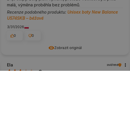
malá, výměna proběhla bez problémů.
Recenze podobného produktu:
Unisex boty New Balance
U574SKB – béžové
3/31/2026
0
0
Zobrazit originál
Ela
ověřené
3
Služby v obchodě jsou velmi dobré, doprava je rychlá.
Bohužel boty nejsou příliš pohodlné na nošení. Jsou ztuhlé,
třely se kolem kotníku. Rozhodně si tento model nekoupím
podruhé.
Recenze podobného produktu:
Unisex boty New Balance
U574SKB – béžové
3/25/2026
0
0