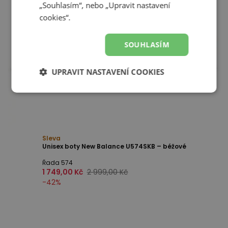
„Souhlasím“, nebo „Upravit nastavení
cookies“.
SOUHLASÍM
UPRAVIT NASTAVENÍ COOKIES
Sleva
Unisex boty New Balance U574SKB – béžové
Řada 574
1 749,00 Kč
2 999,00 Kč
-
42
%