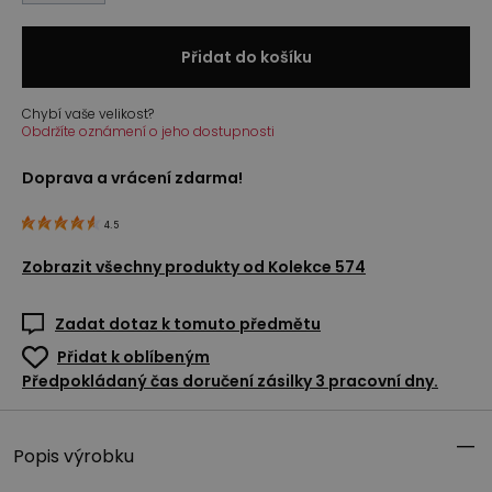
Přidat do košíku
Chybí vaše velikost?
Obdržíte oznámení o jeho dostupnosti
Doprava a vrácení zdarma!
4.5
Zobrazit všechny produkty od
Kolekce 574
Zadat dotaz k tomuto předmětu
Přidat k oblíbeným
Předpokládaný čas doručení zásilky 3 pracovní dny.
Popis výrobku