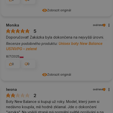
Zobrazit originál
Monika
ověřené
5
Doporučovat! Zakázka byla dokončena na nejvyšší úrovni.
Recenze podobného produktu:
Unisex boty New Balance
U574VPG – zelené
8/7/2025
0
0
Zobrazit originál
Iwona
ověřené
2
Boty New Balance si kupuji už roky. Model, který jsem si
nedávno koupila, mě hodně zklamal. Jde o dokončení
"jazyka". Na vnější straně má normální světlé prošívání a na