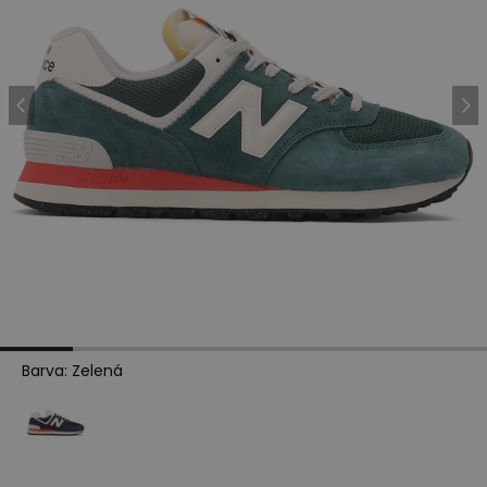
Barva
:
Zelená