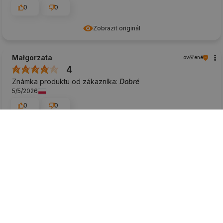
0
0
Zobrazit originál
Małgorzata
ověřené
4
Známka produktu od zákazníka:
Dobré
5/5/2026
0
0
Marek
ověřené
5
Známka produktu od zákazníka:
Výborné
7/17/2025
0
0
Magdalena
ověřené