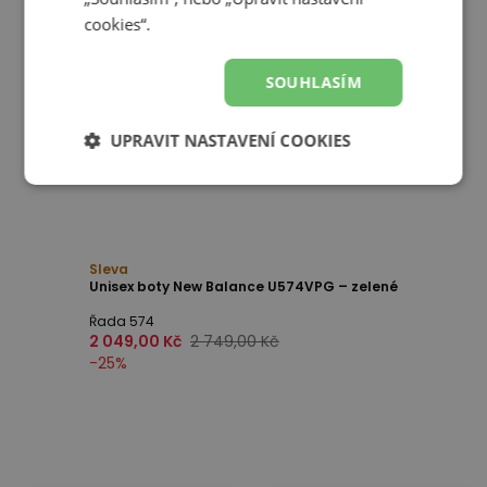
cookies“.
SOUHLASÍM
UPRAVIT NASTAVENÍ COOKIES
Sleva
Unisex boty New Balance U574VPG – zelené
Řada 574
2 049,00 Kč
2 749,00 Kč
-
25
%