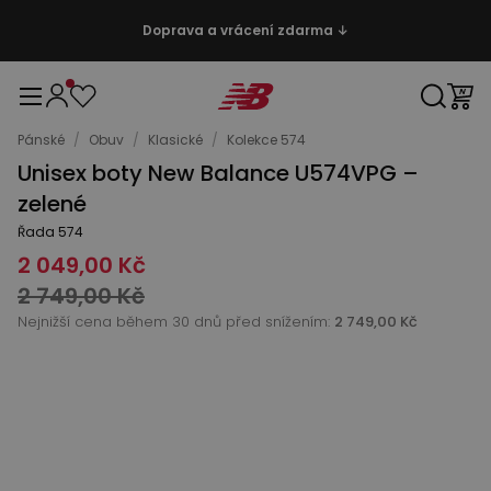
Doprava a vrácení zdarma ↓
Pánské
/
Obuv
/
Klasické
/
Kolekce 574
Unisex boty New Balance U574VPG –
zelené
Řada 574
2 049,00 Kč
2 749,00 Kč
Nejnižší cena během 30 dnů před snížením:
2 749,00 Kč