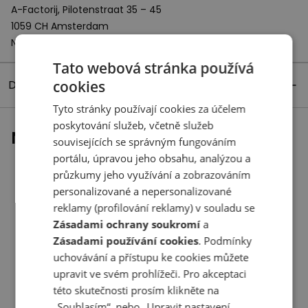
A-Factorij, Pilotenstraat 35 – 45
1059 CH Amsterdam
Netherlands
Tato webová stránka používá
cookies
Detaily produktu
Tyto stránky používají cookies za účelem
poskytování služeb, včetně služeb
Naposledy prohlížené
souvisejících se správným fungováním
portálu, úpravou jeho obsahu, analýzou a
průzkumy jeho využívání a zobrazováním
personalizované a nepersonalizované
reklamy (profilování reklamy) v souladu se
Zásadami ochrany soukromí
a
Zásadami používání cookies
. Podmínky
uchovávání a přístupu ke cookies můžete
upravit ve svém prohlížeči. Pro akceptaci
této skutečnosti prosím klikněte na
„Souhlasím“, nebo „Upravit nastavení