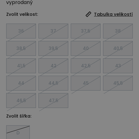
vyprodaný
Zvolit velikost:
Tabulka velikostí
36
37
37,5
38
38,5
39,5
40
40,5
41,5
42
42,5
43
44
44,5
45
45,5
46,5
47,5
Zvolit šířka:
D