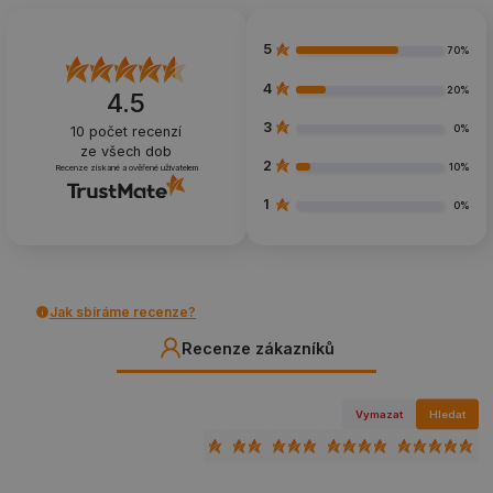
5
70%
4
20%
4.5
3
0%
10
počet recenzí
ze všech dob
2
10%
Recenze získané a ověřené uživatelem
1
0%
Jak sbíráme recenze?
Recenze zákazníků
Vymazat
Hledat