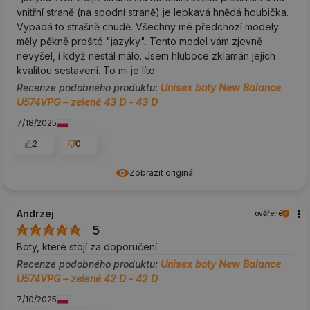
vnitřní straně (na spodní straně) je lepkavá hnědá houbička.
Vypadá to strašně chudě. Všechny mé předchozí modely
měly pěkně prošité "jazyky". Tento model vám zjevně
nevyšel, i když nestál málo. Jsem hluboce zklamán jejich
kvalitou sestavení. To mi je líto
Recenze podobného produktu:
Unisex boty New Balance
U574VPG – zelené 43 D - 43 D
7/18/2025
2
0
Zobrazit originál
Andrzej
ověřené
5
Boty, které stojí za doporučení.
Recenze podobného produktu:
Unisex boty New Balance
U574VPG – zelené 42 D - 42 D
7/10/2025