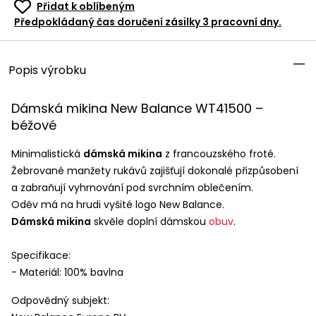
Přidat k oblíbeným
Předpokládaný čas doručení zásilky 3 pracovní dny.
Popis výrobku
Dámská mikina New Balance WT41500 –
béžové
Minimalistická
dámská mikina
z francouzského froté.
Žebrované manžety rukávů zajišťují dokonalé přizpůsobení
a zabraňují vyhrnování pod svrchním oblečením.
Oděv má na hrudi vyšité logo New Balance.
Dámská mikina
skvěle doplní dámskou
obuv
.
Specifikace:
- Materiál: 100% bavlna
Odpovědný subjekt: