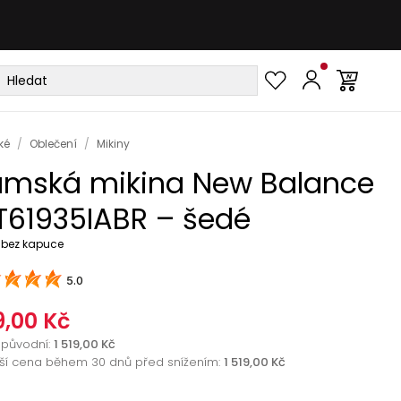
ké
/
Oblečení
/
Mikiny
mská mikina New Balance
61935IABR – šedé
 bez kapuce
5.0
,00 Kč
původní
:
1 519,00 Kč
žší cena během 30 dnů před snížením:
1 519,00 Kč