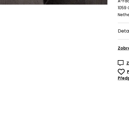
A-Fac
1059
Nethe
Deta
Zobr
Z
Předp