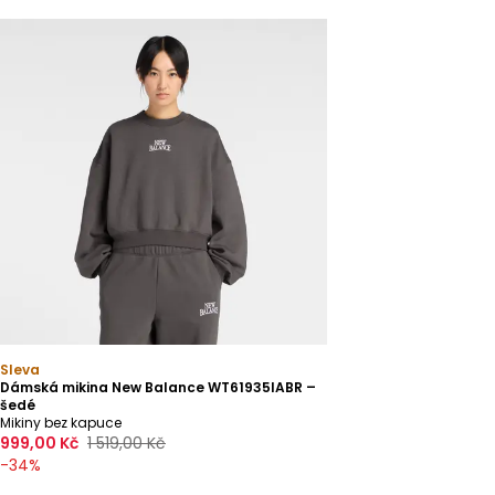
Sleva
Dámská mikina New Balance WT61935IABR –
šedé
Mikiny bez kapuce
999,00 Kč
1 519,00 Kč
-
34
%