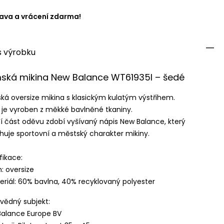
ava a vrácení zdarma!
s výrobku
ská mikina New Balance WT61935I – šedé
á oversize mikina s klasickým kulatým výstřihem.
je vyroben z měkké bavlněné tkaniny.
í část oděvu zdobí vyšívaný nápis New Balance, který
huje sportovní a městský charakter mikiny.
fikace:
h: oversize
eriál: 60% bavlna, 40% recyklovaný polyester
ědný subjekt:
alance Europe BV