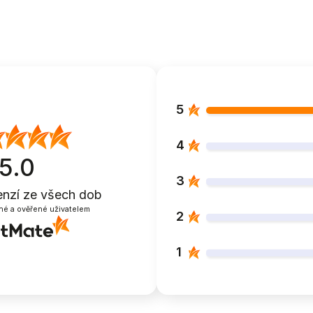
5
4
5.0
3
enzí
ze všech dob
né a ověřené uživatelem
2
1