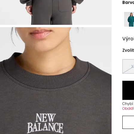
Barv
Výro
Zvolit
X
Chybí 
Obdrží