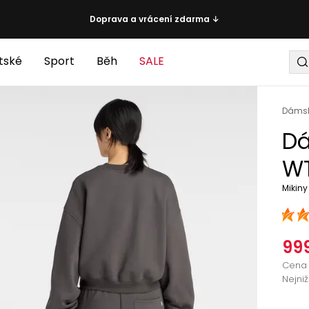
Doprava a vrácení zdarma ↓
tské
Sport
Běh
SALE
Dáms
Dá
WT
Mikiny
999
Cena 
Nejni