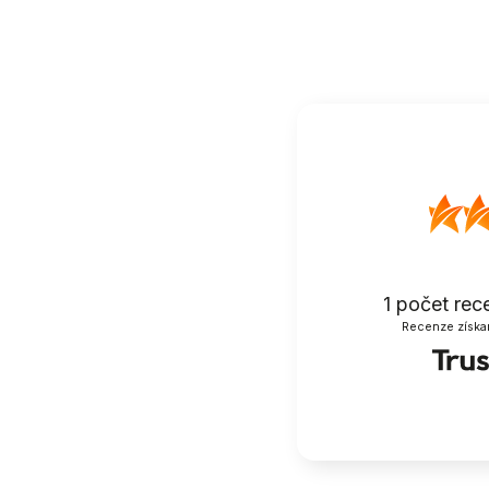
1
počet rec
Recenze získa