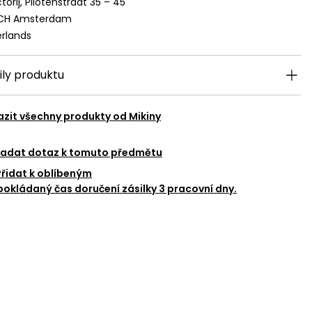
torij, Pilotenstraat 35 – 45
 CH Amsterdam
rlands
ily produktu
azit všechny produkty od
Mikiny
adat dotaz k tomuto předmětu
Přidat k oblíbeným
okládaný čas doručení zásilky 3 pracovní dny.