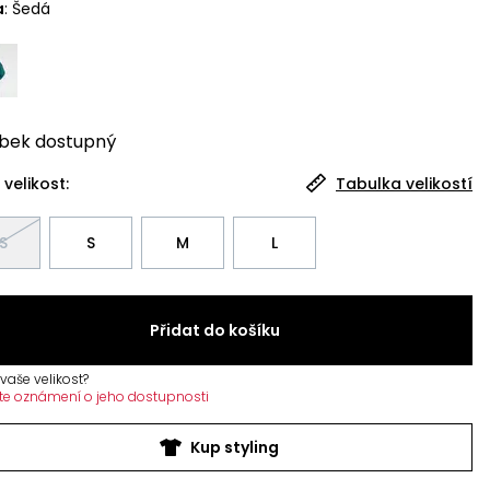
a
:
Šedá
bek
dostupný
 velikost:
Tabulka velikostí
S
S
M
L
Přidat do košíku
vaše velikost?
te oznámení o jeho dostupnosti
Kup styling