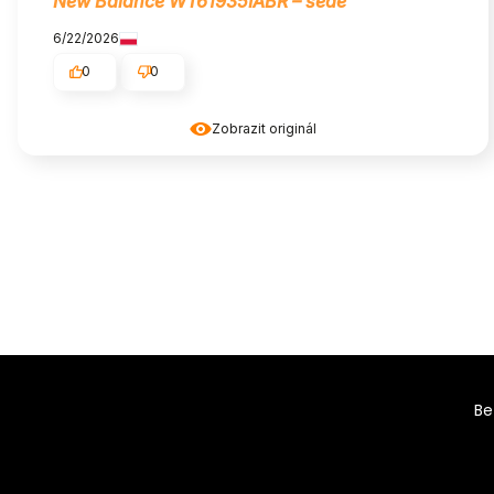
New Balance WT61935IABR – šedé
6/22/2026
0
0
Zobrazit originál
Be