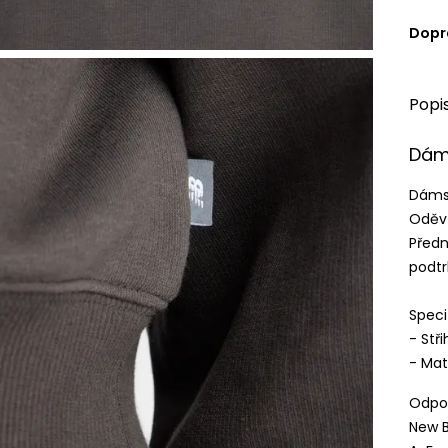
Dopr
Popi
Dám
Dámsk
Oděv 
Předn
podtr
Speci
- Stři
- Mat
Odpov
New B