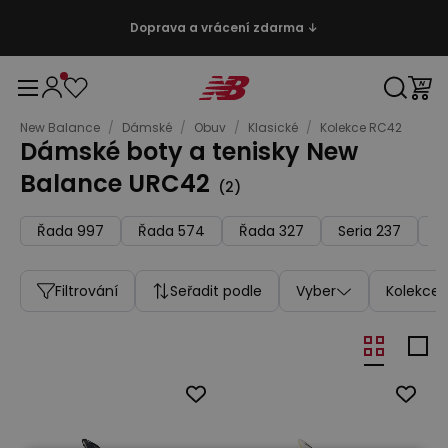
Doprava a vrácení zdarma ↓
New Balance
/
Dámské
/
Obuv
/
Klasické
/
Kolekce RC42
Dámské boty a tenisky New
Balance URC42
(
2
)
Řada 997
Řada 574
Řada 327
Seria 237
Ř
Filtrování
Seřadit podle
Vyber
Kolekce