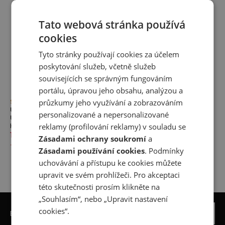
Tato webová stránka používá
cookies
Tyto stránky používají cookies za účelem
poskytování služeb, včetně služeb
souvisejících se správným fungováním
portálu, úpravou jeho obsahu, analýzou a
průzkumy jeho využívání a zobrazováním
Sleva
Sleva
Unisex boty New Balance
Unisex boty New Balance
personalizované a nepersonalizované
URC42LB – černé
URC42LA – bílé
reklamy (profilování reklamy) v souladu se
Kolekce RC42
Kolekce RC42
1 329,00 Kč
2 499,00 Kč
1 329,00 Kč
2 499,00 Kč
Zásadami ochrany soukromí
a
-
47
%
-
47
%
Zásadami používání cookies
. Podmínky
uchovávání a přístupu ke cookies můžete
upravit ve svém prohlížeči. Pro akceptaci
této skutečnosti prosím klikněte na
„Souhlasím“, nebo „Upravit nastavení
cookies“.
Be the first to know about new arrivals
Přihlásit se