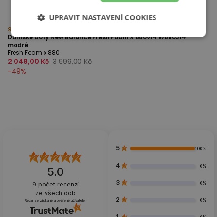
UPRAVIT NASTAVENÍ COOKIES
Sleva
Dámské boty New Balance Fresh Foam X 880v14 W880J14 –
modré
Fresh Foam x 880
2 049,00 Kč
3 999,00 Kč
-
49
%
5
100%
4
0%
5.0
3
0%
9
počet recenzí
ze všech dob
2
0%
Recenze získané a ověřené uživatelem
1
0%