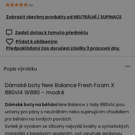
5.0
Zobrazit všechny produkty od
NEUTRÁLNÍ / SUPINACE
Zadat dotaz k tomuto předmětu
Přidat k oblíbeným
Předpokládaný čas doručení zásilky 3 pracovní dny.
Popis výrobku
Dámské boty New Balance Fresh Foam X
880v14 W880 – modré
Dámské boty na běhání
New Balance z řady 880v14 jsou
určeny pro pány s neutrálním nebo supinujícím chodidlem
pro běhání na tvrdých površích.
Svršek je vyroben ze síťoviny nejvyšší kvality a syntetických
materiálů s bezešvým spojením, což zaručuje správnou