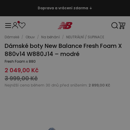
Doprava a vrácení zdarma ↓
Dámské
/
Obuv
/
Na běhání
/
NEUTRÁLNÍ / SUPINACE
Dámské boty New Balance Fresh Foam X
880v14 W880J14 – modré
Fresh Foam x 880
2 049,00 Kč
3 999,00 Kč
Nejnižší cena během 30 dnů před snížením:
2 899,00 Kč