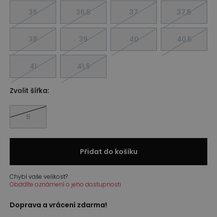
36
36,5
37
37,5
38
39
40
40,5
41
41,5
Zvolit šířka:
B
Přidat do košíku
Chybí vaše velikost?
Obdržíte oznámení o jeho dostupnosti
Doprava a vrácení zdarma!