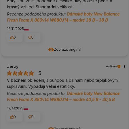
Boty jsou velmi pohodlné a měkké díky použité pěně. A
krásný vzhled. Standardní velikost
Recenze podobného produktu:
Dámské boty New Balance
Fresh Foam X 880v14 W880J14 – modré 38 B - 38 B
12/11/2025
0
0
Zobrazit originál
Jerzy
ověřené
5
V běžném oblečení, s bundou a džínami nebo teplákovými
súpravami. Vypadají velmi esteticky.
Recenze podobného produktu:
Dámské boty New Balance
Fresh Foam X 880v14 W880J14 – modré 40,5 B - 40,5 B
12/4/2025
0
0
Zobrazit originál