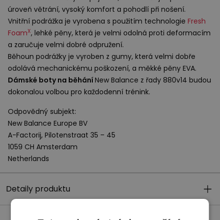
úroveň větrání, vysoký komfort a pohodlí při nošení.
Vnitřní podrážka je vyrobena s použitím technologie
Fresh
X
Foam
, lehké pěny, která je velmi odolná proti deformacím
a zaručuje velmi dobré odpružení.
Běhoun podrážky je vyroben z gumy, která velmi dobře
odolává mechanickému poškození, a měkké pěny
EVA
.
Dámské boty na běhání
New Balance z řady 880v14 budou
dokonalou volbou pro každodenní trénink.
Odpovědný subjekt:
New Balance Europe BV
A-Factorij, Pilotenstraat 35 – 45
1059 CH Amsterdam
Netherlands
Detaily produktu