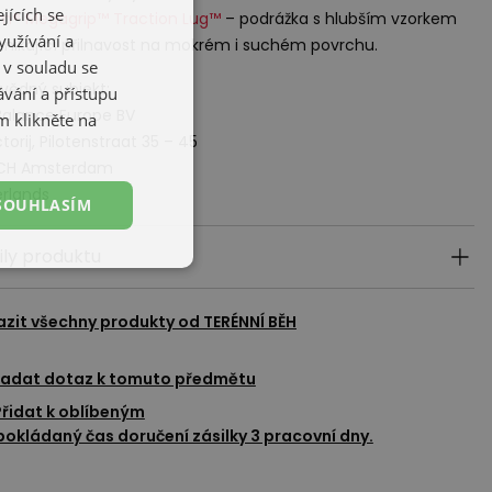
jících se
m® Megagrip™ Traction Lug™
– podrážka s hlubším vzorkem
yužívání a
ynikající přilnavost na mokrém i suchém povrchu.
 v souladu se
ědný subjekt:
vání a přístupu
alance Europe BV
m klikněte na
torij, Pilotenstraat 35 – 45
 CH Amsterdam
rlands
SOUHLASÍM
ily produktu
azit všechny produkty od
TERÉNNÍ BĚH
adat dotaz k tomuto předmětu
Přidat k oblíbeným
okládaný čas doručení zásilky 3 pracovní dny.