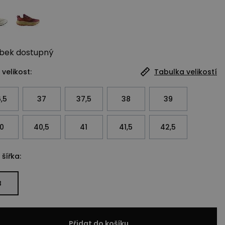
bek
dostupný
 velikost:
Tabulka velikostí
,5
37
37,5
38
39
0
40,5
41
41,5
42,5
 šířka:
B
Přidat do košíku