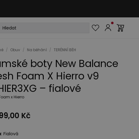
ké
/
Obuv
/
Na běhání
/
TERÉNNÍ BĚH
mské boty New Balance
esh Foam X Hierro v9
IER3XG – fialové
Foam x Hierro
99,00 Kč
a
:
Fialová