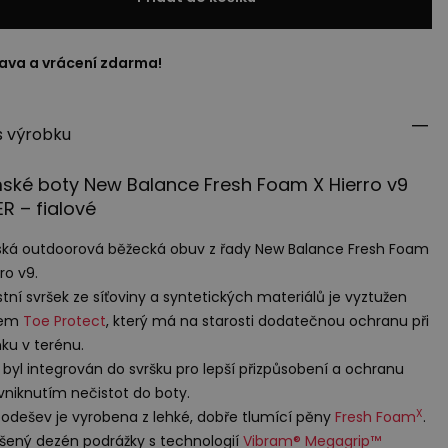
ava a vrácení zdarma!
s výrobku
ké boty New Balance Fresh Foam X Hierro v9
ER
– fialové
á outdoorová běžecká obuv z řady New Balance Fresh Foam
ro v9.
tní svršek ze síťoviny a syntetických materiálů je vyztužen
kem
Toe Protect
, který má na starosti dodatečnou ochranu při
nku v terénu.
 byl integrován do svršku pro lepší přizpůsobení a ochranu
vniknutím nečistot do boty.
X
odešev je vyrobena z lehké, dobře tlumící pěny
Fresh Foam
.
šený dezén podrážky s technologií
Vibram® Megagrip™