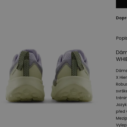
Dopr
Popi
Dáms
WHI
Dámsk
X Hier
Robus
svrš
tréni
Jazyk
před 
Mezip
Vylep