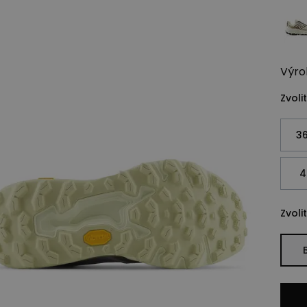
Výro
Zvolit
36
4
Zvolit