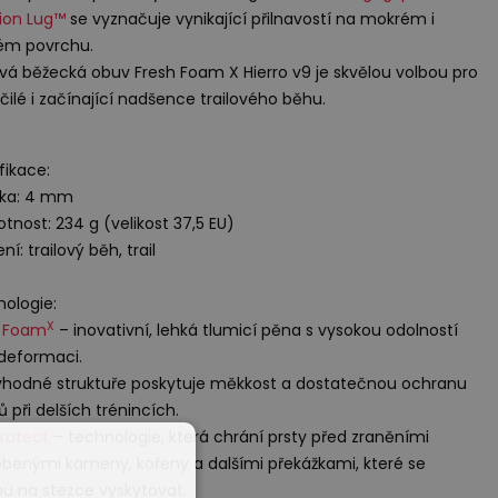
ion Lug™
se vyznačuje vynikající přilnavostí na mokrém i
ém povrchu.
ová běžecká obuv Fresh Foam X Hierro v9 je skvělou volbou pro
čilé i začínající nadšence trailového běhu.
fikace:
pka: 4 mm
tnost: 234 g (velikost 37,5 EU)
ní: trailový běh, trail
ologie:
X
h Foam
– inovativní, lehká tlumicí pěna s vysokou odolností
 deformaci.
vhodné struktuře poskytuje měkkost a dostatečnou ochranu
ů při delších trénincích.
rotect
– technologie, která chrání prsty před zraněními
benými kameny, kořeny a dalšími překážkami, které se
 na stezce vyskytovat.