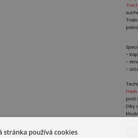
Tract
such
Trail
pokro
Speci
- Ka
- Hmo
- Urče
Techn
Fres
proti
Díky 
kloub
Toe P
způso
 stránka používá cookies
mohou