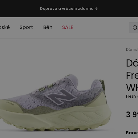
Doprava a vrácení zdarma ↓
tské
Sport
Běh
SALE
Dáms
Dá
Fr
WH
Fresh 
3 9
Barv