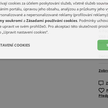
ívají cookies za účelem poskytování služeb, včetně služeb souvise
Vibra
ním portálu, úpravou jeho obsahu, analýzou a průzkumy jeho v
pro v
sonalizované a nepersonalizované reklamy (profilování reklamy)
Odpov
ny soukromí
a
Zásadami používání cookies
. Podmínky uchová
New B
 upravit ve svém prohlížeči. Pro akceptaci této skutečnosti prosí
A-Fac
 „Upravit nastavení cookies“.
1059
Nethe
STAVENÍ COOKIES
Deta
Zobr
Z
Předp