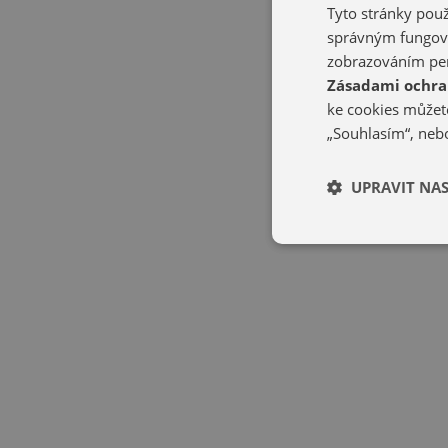
Tyto stránky použ
správným fungová
zobrazováním per
Zásadami ochra
ke cookies můžete
„Souhlasím“, nebo
UPRAVIT NA