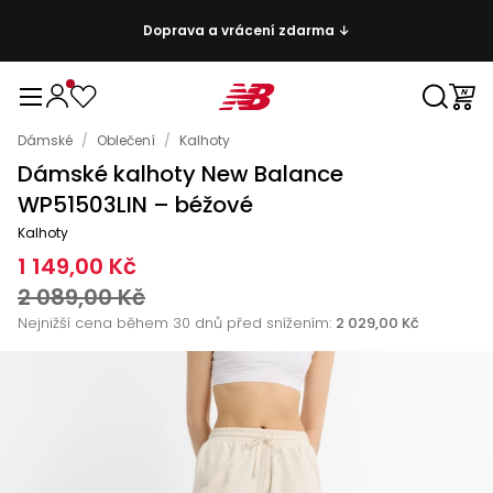
Doprava a vrácení zdarma ↓
Dámské
/
Oblečení
/
Kalhoty
Dámské kalhoty New Balance
WP51503LIN – béžové
Kalhoty
1 149,00 Kč
2 089,00 Kč
Nejnižší cena během 30 dnů před snížením:
2 029,00 Kč