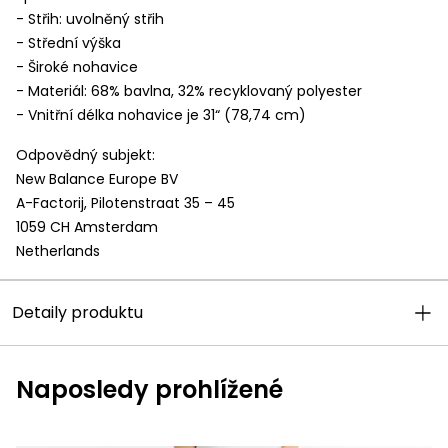
- Střih: uvolněný střih
- Střední výška
- Široké nohavice
- Materiál: 68% bavlna, 32% recyklovaný polyester
- Vnitřní délka nohavice je 31“ (78,74 cm)
Odpovědný subjekt:
New Balance Europe BV
A-Factorij, Pilotenstraat 35 – 45
Tato webová stránka používá
1059 CH Amsterdam
cookies
Netherlands
Tyto stránky používají cookies za účelem
poskytování služeb, včetně služeb
Detaily produktu
souvisejících se správným fungováním
portálu, úpravou jeho obsahu, analýzou a
průzkumy jeho využívání a zobrazováním
Naposledy prohlížené
personalizované a nepersonalizované
reklamy (profilování reklamy) v souladu se
Zásadami ochrany soukromí
a