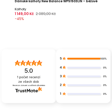
Dámské kalhoty New Balance WP51503LIN – béžové
Kalhoty
1 149,00 Kč
2 089,00 Kč
-
45
%
5
100%
4
0%
5.0
3
0%
1
počet recenzí
ze všech dob
2
0%
Recenze získané a ověřené uživatelem
1
0%