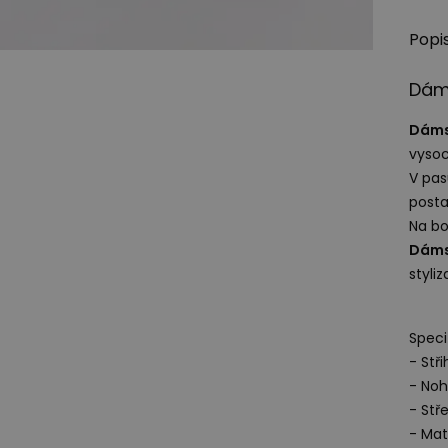
Popi
Dám
Dáms
vysoc
V pas
posta
Na bo
Dáms
styli
Speci
- Stři
- Noh
- Stř
- Mat