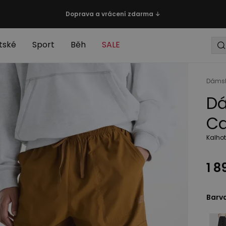
Doprava a vrácení zdarma ↓
tské
Sport
Běh
SALE
Dáms
Dá
Ca
Kalho
1 8
Barv