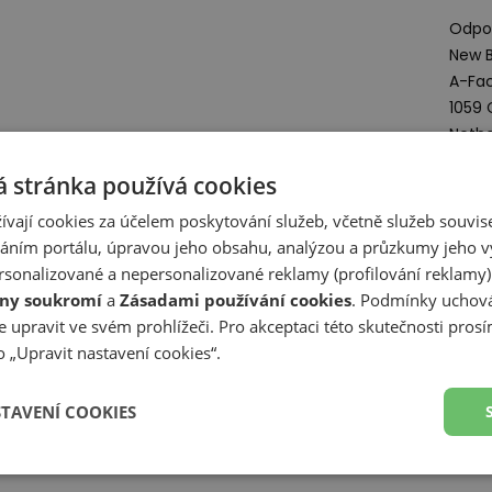
Odpov
New B
A-Fac
1059
Nethe
 stránka používá cookies
Deta
ívají cookies za účelem poskytování služeb, včetně služeb souvise
ním portálu, úpravou jeho obsahu, analýzou a průzkumy jeho v
Zobr
sonalizované a nepersonalizované reklamy (profilování reklamy)
ny soukromí
a
Zásadami používání cookies
. Podmínky uchová
Z
 upravit ve svém prohlížeči. Pro akceptaci této skutečnosti prosí
 „Upravit nastavení cookies“.
Předp
STAVENÍ COOKIES