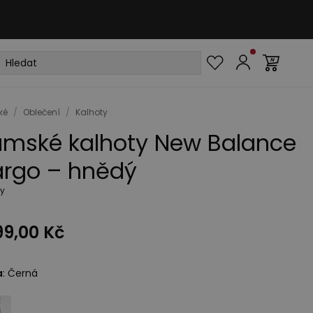
ké
/
Oblečení
/
Kalhoty
mské kalhoty New Balance
rgo – hnědý
ty
99,00 Kč
a
:
Černá