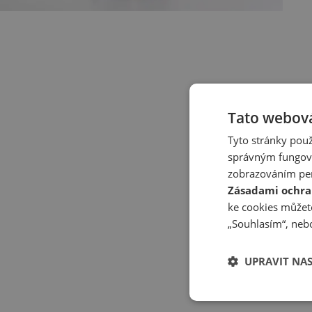
Tato webová
Tyto stránky použ
správným fungová
zobrazováním per
Zásadami ochra
ke cookies můžete
„Souhlasím“, nebo
UPRAVIT NA