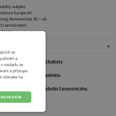
ědný subjekt:
alance Europe BV
torij, Pilotenstraat 35 – 45
 CH Amsterdam
rlands
ily produktu
jících se
yužívání a
azit všechny produkty od
Kalhoty
 v souladu se
vání a přístupu
adat dotaz k tomuto předmětu
m klikněte na
Přidat k oblíbeným
okládaný čas doručení zásilky 3 pracovní dny.
SOUHLASÍM