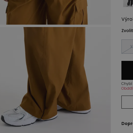
Výro
Zvolit
X
Chybí 
Obdrží
Dopr