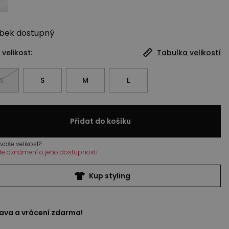
bek
dostupný
 velikost:
Tabulka velikostí
S
S
M
L
Přidat do košíku
vaše velikost?
te oznámení o jeho dostupnosti
Kup styling
ava a vrácení zdarma!