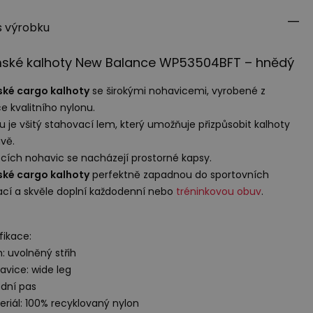
s výrobku
ské kalhoty New Balance WP53504BFT – hnědý
ké cargo kalhoty
se širokými nohavicemi, vyrobené z
e kvalitního nylonu.
u je všitý stahovací lem, který umožňuje přizpůsobit kalhoty
vě.
cích nohavic se nacházejí prostorné kapsy.
ké cargo kalhoty
perfektně zapadnou do sportovních
zací a skvěle doplní každodenní nebo
tréninkovou obuv
.
fikace:
h: uvolněný střih
avice: wide leg
ední pas
eriál: 100% recyklovaný nylon