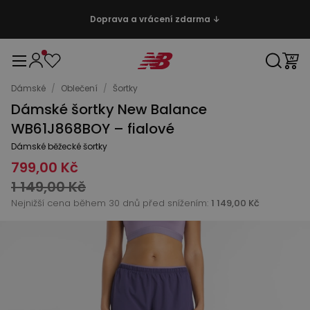
Doprava a vrácení zdarma ↓
Dámské
/
Oblečení
/
Šortky
Dámské šortky New Balance
WB61J868BOY – fialové
Dámské běžecké šortky
799,00 Kč
1 149,00 Kč
Nejnižší cena během 30 dnů před snížením:
1 149,00 Kč