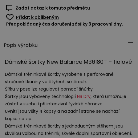
Zadat dotaz k tomuto předmětu
Přidat k oblíbeným
Předpokládaný čas doručení zásilky 3 pracovní dny.
Popis výrobku
Dámské šortky New Balance MB6180T – fialové
Dámské tréninkové šortky vyrobené z perforované
strečové tkaniny ve čtyřech směrech.
Šířku v pase lze regulovat pomocí šňůrky.
Šortky jsou vybaveny technologií
NB Dry
, která umožňuje
zůstat v suchu i při intenzivní fyzické námaze.
Uvnitř jsou všity 4 kapsy a na zadní straně se nachází
kapsa na zip.
Dámské tréninkové šortky s jednoduchým střihem jsou
skvělou volbou na trénink, skvěle doplní sportovní oblečení.