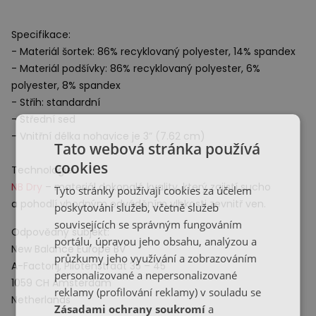
Specifikace:
- Materiál šortek: 86% recyklovaný polyester, 14% spandex
- Materiál podšívky: 86% recyklovaný polyester, 6%
polyester, 8% spandex
- Střih: standardní
- Střední sed
- Vnitřní délka nohavice je 3” (7.62 cm)
Tato webová stránka používá
cookies
Technologie:
NB Dry
– materiál dokonalé kvality, který zajistí sucho
Tyto stránky používají cookies za účelem
a pohodlí vhodným odváděním vlhkosti zevnitř ven.
poskytování služeb, včetně služeb
souvisejících se správným fungováním
Odpovědný subjekt:
portálu, úpravou jeho obsahu, analýzou a
New Balance Europe BV
průzkumy jeho využívání a zobrazováním
A-Factorij, Pilotenstraat 35 – 45
personalizované a nepersonalizované
1059 CH Amsterdam
reklamy (profilování reklamy) v souladu se
Netherlands
Zásadami ochrany soukromí
a