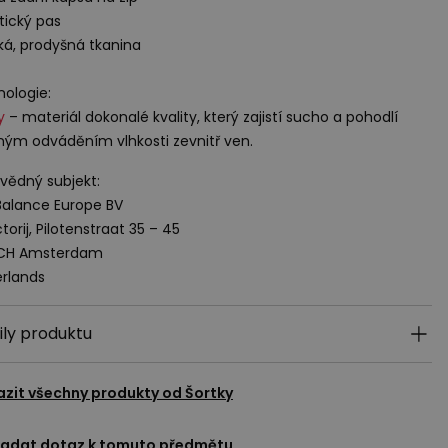
stický pas
ká, prodyšná tkanina
ologie:
y
– materiál dokonalé kvality, který zajistí sucho a pohodlí
ým odváděním vlhkosti zevnitř ven.
ědný subjekt:
alance Europe BV
torij, Pilotenstraat 35 – 45
 CH Amsterdam
rlands
ily produktu
azit všechny produkty od
Šortky
adat dotaz k tomuto předmětu