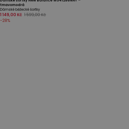
Dámské šortky New Balance WS41286NNY –
tmavomodrá
Dámské běžecké šortky
1 149,00 Kč
1 599,00 Kč
-
28
%