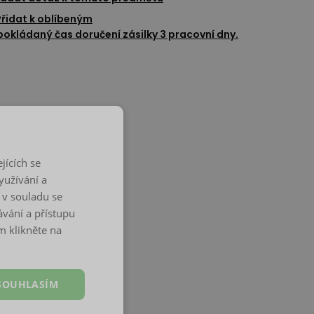
Přidat k oblíbeným
okládaný čas doručení zásilky 3 pracovní dny.
jících se
yužívání a
 v souladu se
vání a přístupu
m klikněte na
SOUHLASÍM