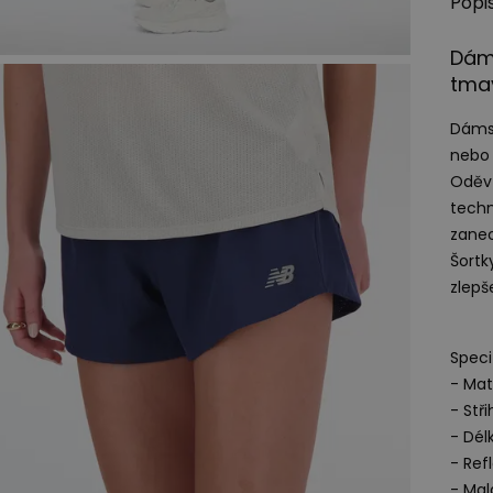
Popi
Dám
tma
Dámsk
nebo 
Oděv 
techn
zanec
Šortk
zlepš
Speci
- Mat
- Stři
- Dél
- Ref
- Mal