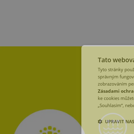
Tato webová
Tyto stránky použ
správným fungová
zobrazováním per
Zásadami ochra
ke cookies můžete
„Souhlasím“, nebo
UPRAVIT NA