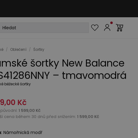
ké
/
Oblečení
/
Šortky
mské šortky New Balance
41286NNY – tmavomodrá
é běžecké šortky
49,00 Kč
původní
:
1 599,00 Kč
žší cena během 30 dnů před snížením:
1 599,00 Kč
a
:
Námořnická modř