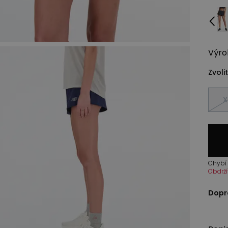
Výro
Zvolit
X
Chybí 
Obdrží
Dopr