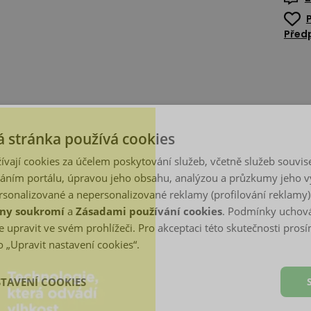
Předp
 stránka používá cookies
ívají cookies za účelem poskytování služeb, včetně služeb souvise
ním portálu, úpravou jeho obsahu, analýzou a průzkumy jeho v
sonalizované a nepersonalizované reklamy (profilování reklamy)
ny soukromí
a
Zásadami používání cookies
. Podmínky uchová
 upravit ve svém prohlížeči. Pro akceptaci této skutečnosti prosí
 „Upravit nastavení cookies“.
STAVENÍ COOKIES