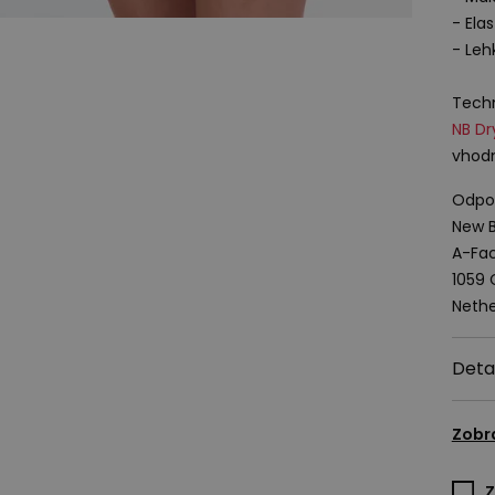
- Ela
- Leh
Techn
NB Dr
vhodn
Odpov
New B
A-Fac
1059
Nethe
Deta
Zobr
Z