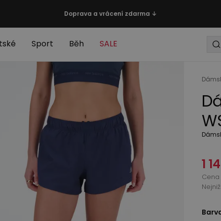
Doprava a vrácení zdarma ↓
tské
Sport
Běh
SALE
Dáms
Dá
WS
Dámsk
1 1
Cena 
Nejni
Barv