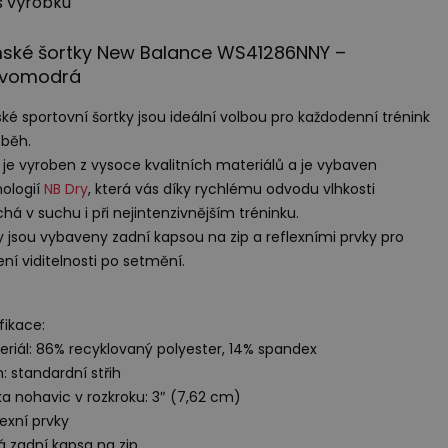
s výrobku
ské šortky New Balance WS41286NNY –
vomodrá
é sportovní šortky jsou ideální volbou pro každodenní trénink
běh.
je vyroben z vysoce kvalitních materiálů a je vybaven
ologií
NB Dry
, která vás díky rychlému odvodu vlhkosti
há v suchu i při nejintenzivnějším tréninku.
y jsou vybaveny zadní kapsou na zip a reflexními prvky pro
ení viditelnosti po setmění.
fikace:
eriál: 86% recyklovaný polyester, 14% spandex
h: standardní střih
ka nohavic v rozkroku: 3″ (7,62 cm)
lexní prvky
á zadní kapsa na zip