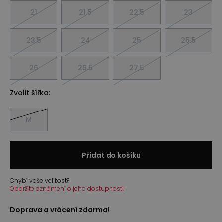
21
21.5
22.5
23
23.5
24
25
25.5
26
26.5
27,5
Zvolit šířka:
M
Přidat do košíku
Chybí vaše velikost?
Obdržíte oznámení o jeho dostupnosti
Doprava a vrácení zdarma!