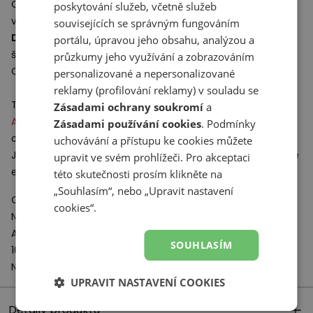
Odolný pryžový běhoun zajišťuje dobrou přilnavost na
poskytování služeb, včetně služeb
všech typech povrchů.
souvisejících se správným fungováním
Dětské tenisky New Balance
budou skvělou volbou do
portálu, úpravou jeho obsahu, analýzou a
školy i na další každodenní aktivity.
průzkumy jeho využívání a zobrazováním
Obuv skvěle doplní
dětské sportovní oblečení
.
personalizované a nepersonalizované
reklamy (profilování reklamy) v souladu se
Technologie:
Zásadami ochrany soukromí
a
ABZORB
– řešení, které napomáhá odpružení podrážky
Zásadami používání cookies
. Podmínky
obuvi.
uchovávání a přístupu ke cookies můžete
Je vyroben z polymerové složky, která pohlcuje a rozptyluje
upravit ve svém prohlížeči. Pro akceptaci
energii vznikající při nárazech do tvrdého povrchu.
této skutečnosti prosím klikněte na
„Souhlasím“, nebo „Upravit nastavení
Odpovědný subjekt:
cookies“.
New Balance Europe BV
A-Factorij, Pilotenstraat 35 – 45
SOUHLASÍM
1059 CH Amsterdam
Netherlands
UPRAVIT NASTAVENÍ COOKIES
Detaily produktu