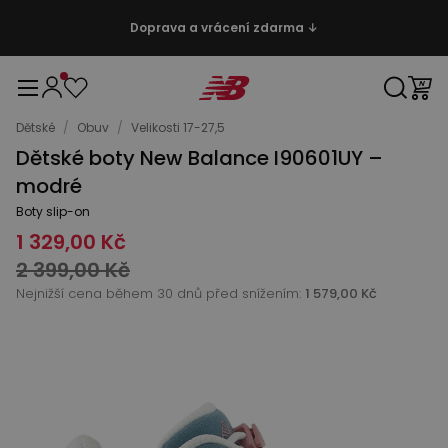
Doprava a vrácení zdarma ↓
Dětské
/
Obuv
/
Velikosti 17-27,5
Dětské boty New Balance I90601UY –
modré
Boty slip-on
1 329,00 Kč
2 399,00 Kč
Nejnižší cena během 30 dnů před snížením:
1 579,00 Kč