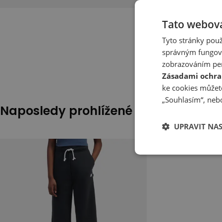
Tato webová
Tyto stránky použ
správným fungová
zobrazováním per
Zásadami ochra
ke cookies můžete
„Souhlasím“, nebo
Naposledy prohlížené
UPRAVIT NA