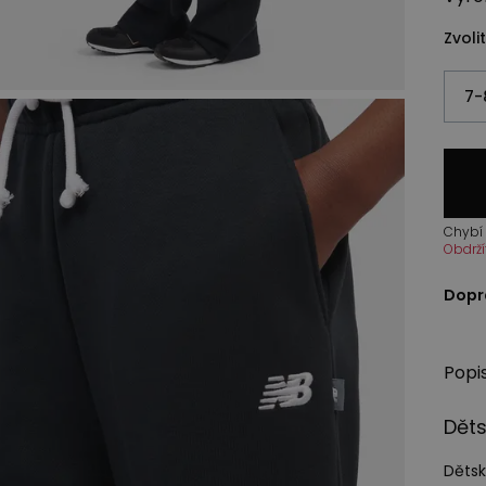
Zvolit
7-
Chybí 
Obdrží
Dopr
Popi
Děts
Dětsk