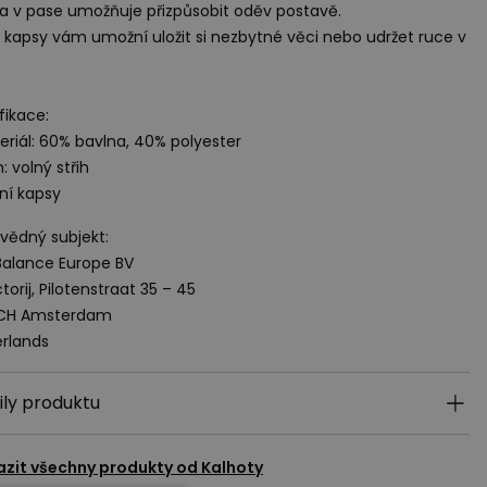
a v pase umožňuje přizpůsobit oděv postavě.
 kapsy vám umožní uložit si nezbytné věci nebo udržet ruce v
fikace:
eriál: 60% bavlna, 40% polyester
h: volný střih
ní kapsy
ědný subjekt:
alance Europe BV
torij, Pilotenstraat 35 – 45
 CH Amsterdam
rlands
ily produktu
azit všechny produkty od
Kalhoty