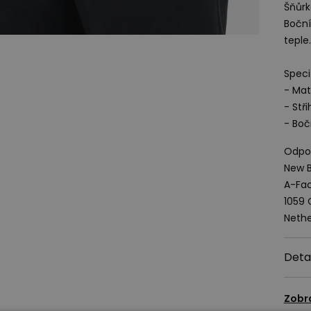
Šňůrk
Boční
teple.
Speci
- Mat
- Stři
- Boč
Odpov
New B
A-Fac
1059
Nethe
Deta
Zobr