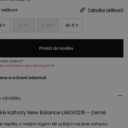
 velikost:
Tabulka velikostí
8 Y
8-9 Y
9-10 Y
10-11 Y
Přidat do košíku
vaše velikost?
te oznámení o jeho dostupnosti
ava a vrácení zdarma!
s výrobku
ké kalhoty New Balance LAKG0216 – černé
é tepláky s malým logem NB vyšitým na levé nohavici.