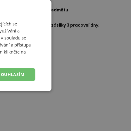
adat dotaz k tomuto předmětu
Přidat k oblíbeným
jících se
okládaný čas doručení zásilky 3 pracovní dny.
yužívání a
 v souladu se
vání a přístupu
m klikněte na
SOUHLASÍM