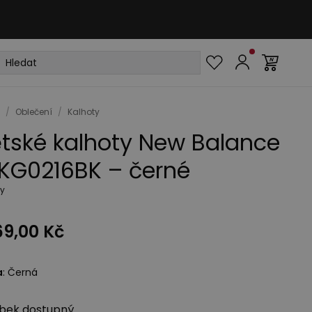
/
Oblečení
/
Kalhoty
tské kalhoty New Balance
KG0216BK – černé
ty
69,00 Kč
a
:
Černá
bek
dostupný