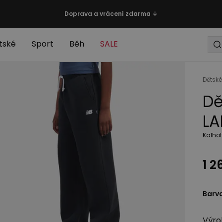
Doprava a vrácení zdarma ↓
tské
Sport
Běh
SALE
Dětské
Dě
LA
Kalho
1 2
Barv
Výro