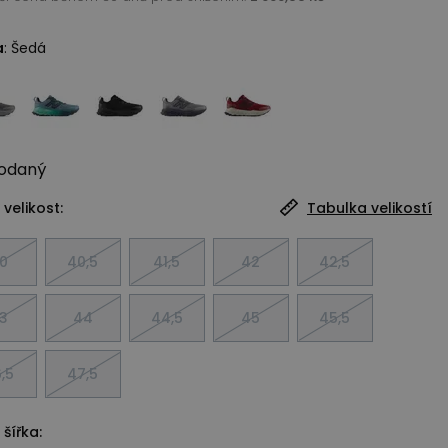
a
:
Šedá
odaný
 velikost:
Tabulka velikostí
0
40,5
41,5
42
42,5
3
44
44,5
45
45,5
,5
47,5
 šířka: