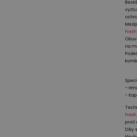
Bezeš
vyztu
ochra
Mezip
Fres
Obuv
na m
Pode
kombi
Speci
- Hmo
- Ka
Techn
Fres
proti
Díky 
kloub