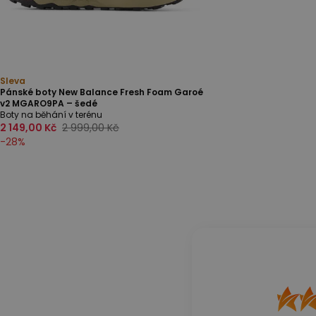
Sleva
Pánské boty New Balance Fresh Foam Garoé
v2 MGARO9PA – šedé
Boty na běhání v terénu
2 149,00 Kč
2 999,00 Kč
-
28
%