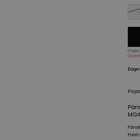
Chybí 
Obdrží
Dopr
Popi
Pán
MG
Pánsk
Fresh