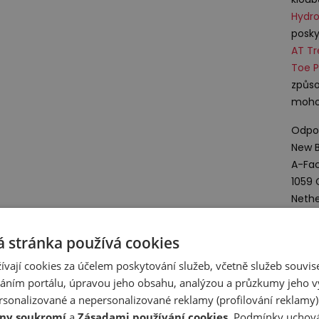
Hydro
posky
AT T
Toe P
způso
mohou
Odpov
New B
A-Fac
1059
Nethe
Deta
 stránka používá cookies
ívají cookies za účelem poskytování služeb, včetně služeb souvise
Zobr
ním portálu, úpravou jeho obsahu, analýzou a průzkumy jeho v
sonalizované a nepersonalizované reklamy (profilování reklamy)
ny soukromí
a
Zásadami používání cookies
. Podmínky uchová
Z