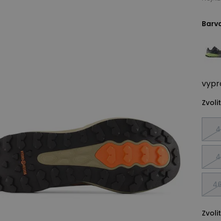
Barv
vypr
Zvolit
4
4
46
Zvolit