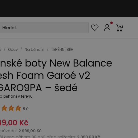
é
/
Obuv
/
Na běhání
/
TERÉNNÍ BĚH
nské boty New Balance
esh Foam Garoé v2
ARO9PA – šedé
a běhání v terénu
5.0
49,00 Kč
původní
:
2 999,00 Kč
žší cena během 30 dnů před snížením:
2 999,00 Kč