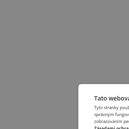
Tato webová
Tyto stránky použ
správným fungová
zobrazováním per
Zásadami ochra