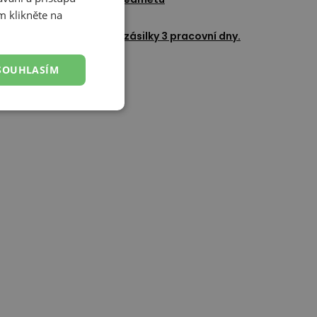
m klikněte na
Přidat k oblíbeným
okládaný čas doručení zásilky 3 pracovní dny.
SOUHLASÍM