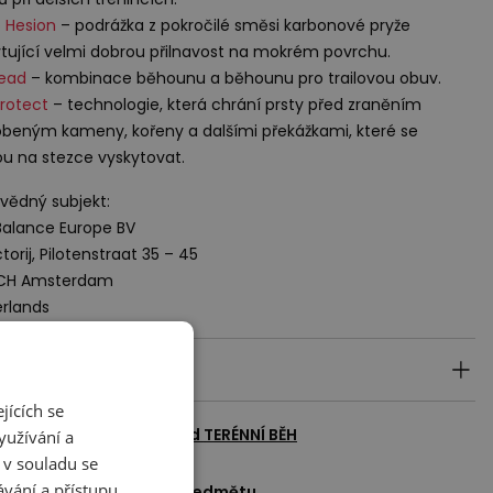
 Hesion
– podrážka z pokročilé směsi karbonové pryže
tující velmi dobrou přilnavost na mokrém povrchu.
read
– kombinace běhounu a běhounu pro trailovou obuv.
rotect
– technologie, která chrání prsty před zraněním
beným kameny, kořeny a dalšími překážkami, které se
 na stezce vyskytovat.
ědný subjekt:
alance Europe BV
torij, Pilotenstraat 35 – 45
 CH Amsterdam
rlands
ily produktu
jících se
azit všechny produkty od
TERÉNNÍ BĚH
yužívání a
 v souladu se
vání a přístupu
adat dotaz k tomuto předmětu