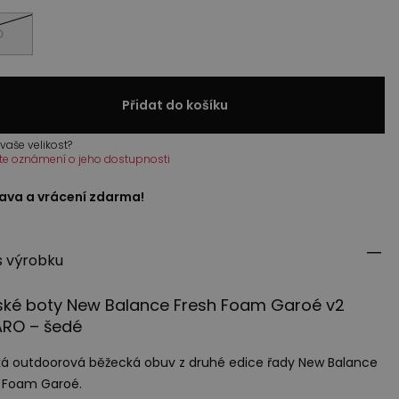
D
Přidat do košíku
vaše velikost?
te oznámení o jeho dostupnosti
ava a vrácení zdarma!
s výrobku
ské boty New Balance Fresh Foam Garoé v2
ARO
– šedé
á outdoorová běžecká obuv z druhé edice řady New Balance
 Foam Garoé.