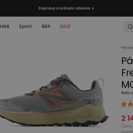
Doprava a vrácení zdarma ↓
tské
Sport
Běh
SALE
Pánsk
Pá
Fr
MG
Boty n
2 1
Cena 
Nejni