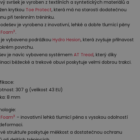
vý svršek je vyroben z textilních a syntetických materiálů a
žen krytkou
Toe Protect
, která má na starosti dodatečnou
nu při terénním tréninku.
odešev je vyrobena z inovativní, lehké a dobře tlumící pěny
X
h Foam
.
 je vybavena podrážkou
Hydro Hesion
, která zvyšuje přilnavost
okrém povrchu.
šev je navíc vybavena systémem
AT Tread
, který díky
naci běžecké a trekové obuvi poskytuje velmi dobrou trakci.
fikace:
tnost: 307 g (velikost 43 EU)
pka: 8 mm
ologie:
X
h Foam
– inovativní lehká tlumicí pěna s vysokou odolností
 deformaci.
své struktuře poskytuje měkkost a dostatečnou ochranu
ů při delších trénincích.