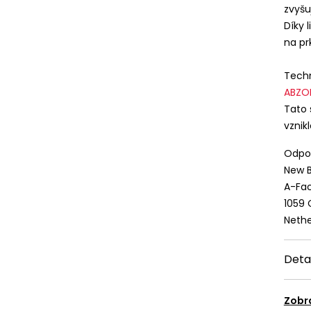
zvyšu
Díky 
na prk
Techn
ABZO
Tato 
vznik
Odpov
New B
A-Fac
 stránka používá cookies
1059
ívají cookies za účelem poskytování služeb, včetně služeb souvise
Nethe
ním portálu, úpravou jeho obsahu, analýzou a průzkumy jeho v
sonalizované a nepersonalizované reklamy (profilování reklamy)
Deta
ny soukromí
a
Zásadami používání cookies
. Podmínky uchová
 upravit ve svém prohlížeči. Pro akceptaci této skutečnosti prosí
Zobr
 „Upravit nastavení cookies“.