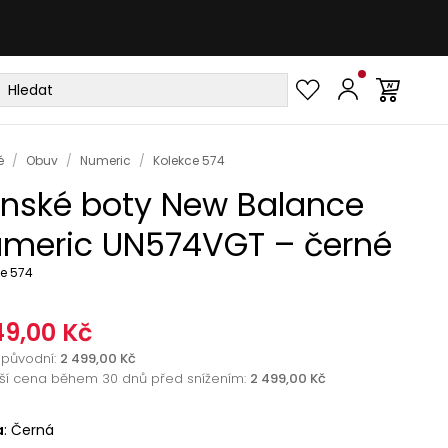
é
/
Obuv
/
Numeric
/
Kolekce 574
nské boty New Balance
meric UN574VGT – černé
ce 574
49,00 Kč
původní
:
2 499,00 Kč
žší cena během 30 dnů před snížením:
2 499,00 Kč
a
:
Černá