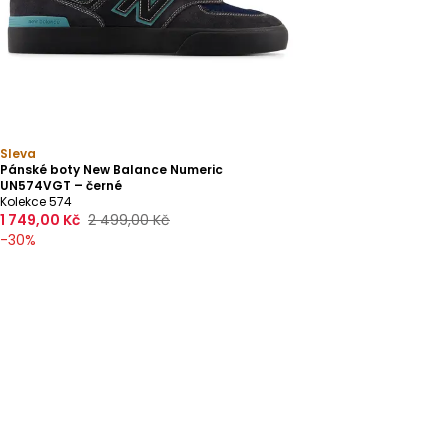
Sleva
Pánské boty New Balance Numeric
UN574VGT – černé
Kolekce 574
1 749,00 Kč
2 499,00 Kč
-
30
%