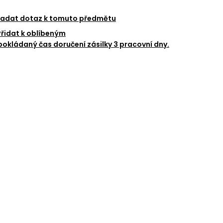
adat dotaz k tomuto předmětu
SOUHLASÍM
Přidat k oblíbeným
okládaný čas doručení zásilky 3 pracovní dny.