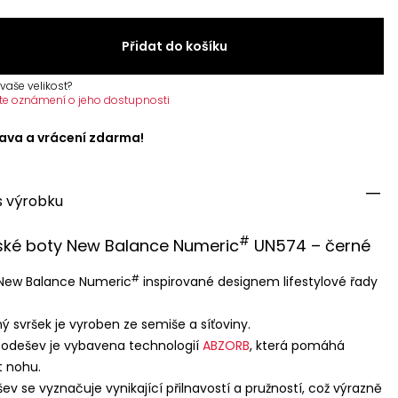
Přidat do košíku
vaše velikost?
te oznámení o jeho dostupnosti
ava a vrácení zdarma!
s výrobku
#
ské boty New Balance Numeric
UN574 – černé
#
New Balance Numeric
inspirované designem lifestylové řady
ý svršek je vyroben ze semiše a síťoviny.
odešev je vybavena technologií
ABZORB
, která pomáhá
t nohu.
ev se vyznačuje vynikající přilnavostí a pružností, což výrazně