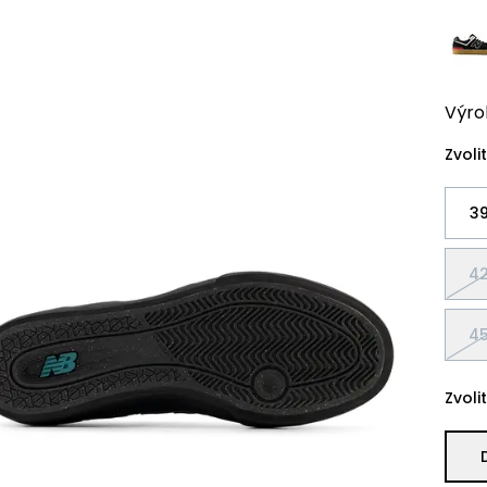
Výro
Zvolit
39
42
45
Zvolit