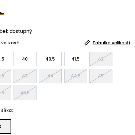
bek
dostupný
 velikost:
Tabulka velikostí
,5
40
40,5
41,5
42
,5
43
44
44,5
45
,5
46,5
 šířka:
D