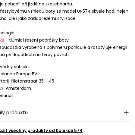
je pohodlí při jízdě na skateboardu.
lifestylovému vzhledu boty se model UN574 skvěle hodí nejen
no, ale i jako základ ležérní stylizace.
ologie:
RB
- tlumicí řešení podrážky boty.
součástka vyrobená z polymeru pohlcuje a rozptyluje energii
lou při dopadech na tvrdý povrch.
ědný subjekt:
alance Europe BV
torij, Pilotenstraat 35 – 45
 CH Amsterdam
jících se
rlands
yužívání a
 v souladu se
ily produktu
vání a přístupu
m klikněte na
azit všechny produkty od
Kolekce 574