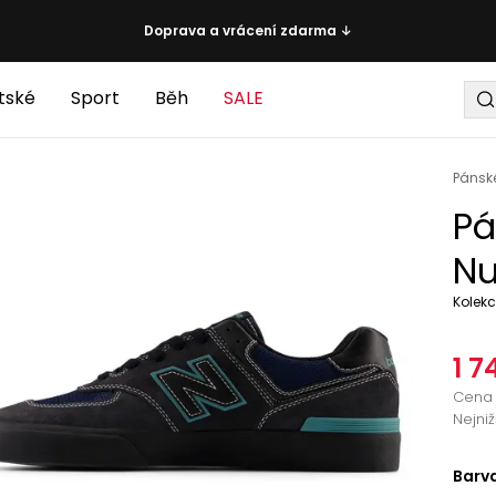
Doprava a vrácení zdarma ↓
tské
Sport
Běh
SALE
Pánsk
Pá
Nu
Kolek
1 7
Cena 
Nejni
Barv