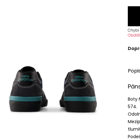
Chybí 
Obdrží
Dopr
Popi
Pán
Boty 
574.
Odoln
Mezip
tlumi
Podeš