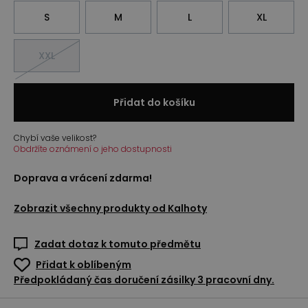
S
M
L
XL
XXL
Přidat do košíku
Chybí vaše velikost?
Obdržíte oznámení o jeho dostupnosti
Doprava a vrácení zdarma!
Zobrazit všechny produkty od
Kalhoty
Zadat dotaz k tomuto předmětu
Přidat k oblíbeným
Předpokládaný čas doručení zásilky 3 pracovní dny.