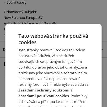
- Boční kapsy
Odpovědný subjekt:
New Balance Europe BV
A-Factorij, Pilotenstraat 35 – 45
1059 CH Amsterdam
Tato webová stránka používá
Netherlands
cookies
Detaily produktu
Tyto stránky používají cookies za účelem
poskytování služeb, včetně služeb
souvisejících se správným fungováním
Dokončit vzhled
portálu, úpravou jeho obsahu, analýzou a
průzkumy jeho využívání a zobrazováním
personalizované a nepersonalizované
reklamy (profilování reklamy) v souladu se
Zásadami ochrany soukromí
a
Zásadami používání cookies
. Podmínky
uchovávání a přístupu ke cookies můžete