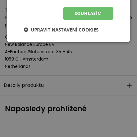
Technologie:
SOUHLASÍM
HYPOKNIT
– svršek, který se přizpůsobuje tvaru chodidla, pro
pružný a přirozený pohyb.
UPRAVIT NASTAVENÍ COOKIES
Odpovědný subjekt:
New Balance Europe BV
A-Factorij, Pilotenstraat 35 – 45
1059 CH Amsterdam
Netherlands
Detaily produktu
Naposledy prohlížené