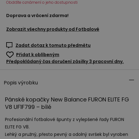
Obdržíte oznámení o jeho dostupnosti
Doprava a vrácení zdarma!
Zobrazit všechny produkty od
Fotbalové
Zadat dotaz k tomuto předmětu
Přidat k oblíbeným
Předpokládaný čas doručení zásilky 3 pracovní dny.
Popis výrobku
Pánské kopačky New Balance
FURON
ELITE
FG
V8 UF1F799 – bílé
Profesionální fotbalové špunty z vylepšené řady
FURON
ELITE
FG V8.
Lehký a pružný, přesto pevný a odolný svršek byl vyroben