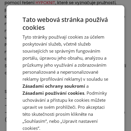
pomocí řešení
HYPOKNIT
, které se vyznačuje pružností,
prodyšností a poskytuje dokonalé přizpůsobení tvaru nohy.
Kopačky FG (firm-ground) jsou ideální na nepříliš tvrdé, ale
Tato webová stránka používá
na druhou stranu ani příliš hrbolaté povrchy a na středně
cookies
měkký trávník, kde poskytují vysokou stabilitu pohybu a
Tyto stránky používají cookies za účelem
vynikající přilnavost během hry.
poskytování služeb, včetně služeb
Představený model je vybaven hrotem
Speed Ctrl
, který je
souvisejících se správným fungováním
navržen tak, aby poskytoval kontrolu při náhlém zastavení
portálu, úpravou jeho obsahu, analýzou a
a prudkých zatáčkách.
průzkumy jeho využívání a zobrazováním
Stélka Performance s podšívkou Infinigrip poskytuje pohodlí
personalizované a nepersonalizované
a dále chrání nohu.
reklamy (profilování reklamy) v souladu se
Zásadami ochrany soukromí
a
Specifikace:
Zásadami používání cookies
. Podmínky
- Hmotnost: 183.1 g
uchovávání a přístupu ke cookies můžete
- Úroveň: profesionální
upravit ve svém prohlížeči. Pro akceptaci
- Použití a typ: středně měkký travnatý povrch, kopačky FG
této skutečnosti prosím klikněte na
(pevný povrch)
„Souhlasím“, nebo „Upravit nastavení
cookies“.