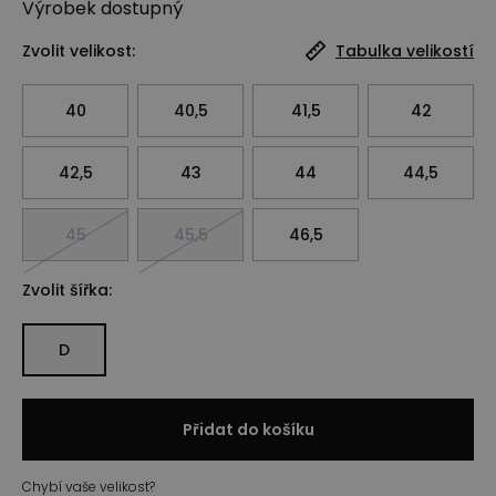
Výrobek
dostupný
Zvolit velikost:
Tabulka velikostí
40
40,5
41,5
42
42,5
43
44
44,5
45
45,5
46,5
Zvolit šířka:
D
Přidat do košíku
Chybí vaše velikost?