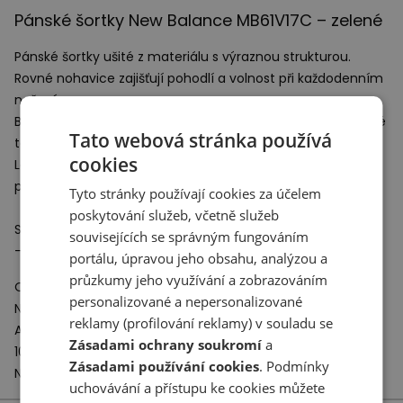
Pánské šortky New Balance MB61V17C – zelené
Pánské šortky ušité z materiálu s výraznou strukturou.
Rovné nohavice zajišťují pohodlí a volnost při každodenním
nošení.
Boční kapsy usnadňují uložení nezbytných předmětů, které
Tato webová stránka používá
tak máte vždy po ruce.
cookies
Lehký stahovací pásek v pase umožňuje optimální
přizpůsobení šortek.
Tyto stránky používají cookies za účelem
poskytování služeb, včetně služeb
Specifikace:
souvisejících se správným fungováním
- Materiál: 100% polyester
portálu, úpravou jeho obsahu, analýzou a
průzkumy jeho využívání a zobrazováním
Odpovědný subjekt:
personalizované a nepersonalizované
New Balance Europe BV
reklamy (profilování reklamy) v souladu se
A-Factorij, Pilotenstraat 35 – 45
Zásadami ochrany soukromí
a
1059 CH Amsterdam
Zásadami používání cookies
. Podmínky
Netherlands
uchovávání a přístupu ke cookies můžete