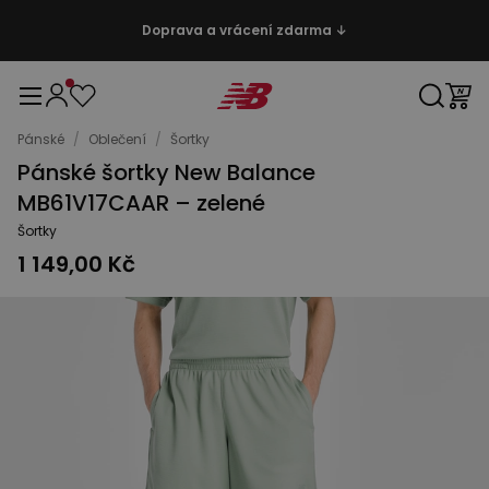
Doprava a vrácení zdarma ↓
Pánské
/
Oblečení
/
Šortky
Pánské šortky New Balance
MB61V17CAAR – zelené
Šortky
1 149,00 Kč