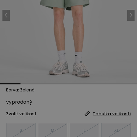
Barva
:
Zelená
vyprodaný
Zvolit velikost:
Tabulka velikostí
S
M
L
XL