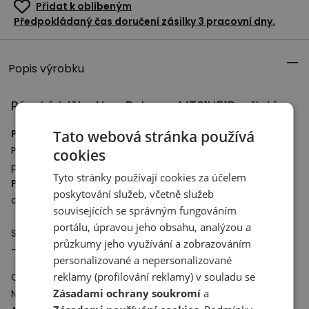
Přidat k oblíbeným
Předpokládaný čas doručení zásilky 3 pracovní dny.
Popis výrobku
Pánské tričko New Balance MT61H51D – žluté
Tato webová stránka používá
Pánské tričko
ušité z vysoce kvalitní bavlny.
Pohodlný střih neomezuje v pohybu, poskytuje volnost a
cookies
plné pohodlí při používání.
Tyto stránky používají cookies za účelem
Pánské tričko
je skvělým základem pro styling a skvěle
poskytování služeb, včetně služeb
doplní
klasickou obuv
.
souvisejících se správným fungováním
portálu, úpravou jeho obsahu, analýzou a
Specifikace:
průzkumy jeho využívání a zobrazováním
- Materiál: 100% bavlna
personalizované a nepersonalizované
reklamy (profilování reklamy) v souladu se
Odpovědný subjekt:
Zásadami ochrany soukromí
a
New Balance Europe BV