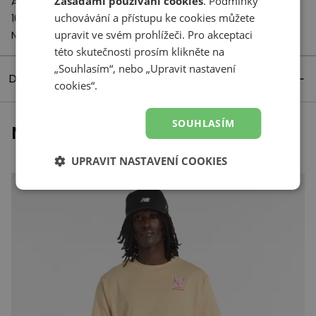
Zásadami používání cookies
. Podmínky
A-Factorij, Pilotenstraat 35 – 45
uchovávání a přístupu ke cookies můžete
1059 CH Amsterdam
upravit ve svém prohlížeči. Pro akceptaci
Netherlands
této skutečnosti prosím klikněte na
„Souhlasím“, nebo „Upravit nastavení
Detaily produktu
cookies“.
SOUHLASÍM
Naposledy prohlížené
UPRAVIT NASTAVENÍ COOKIES