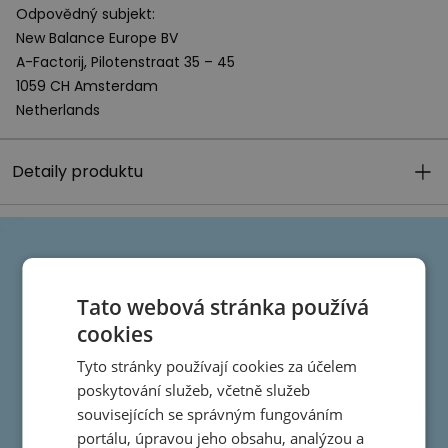
Odpovědný subjekt:
New Balance Europe BV
A-Factorij, Pilotenstraat 35 – 45
1059 CH Amsterdam
Netherlands
Detaily produktu
Tato webová stránka používá
cookies
Tyto stránky používají cookies za účelem
poskytování služeb, včetně služeb
souvisejících se správným fungováním
portálu, úpravou jeho obsahu, analýzou a