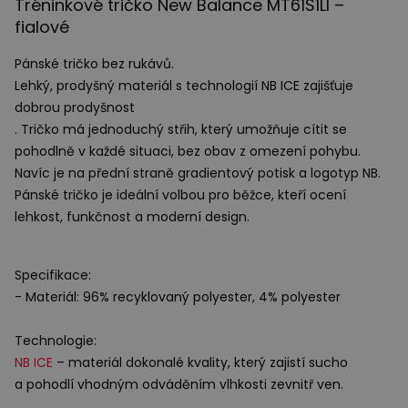
Tréninkové tričko New Balance MT61S1LI –
fialové
Pánské tričko bez rukávů.
Lehký, prodyšný materiál s technologií NB
ICE
zajišťuje
dobrou prodyšnost
. Tričko má jednoduchý střih, který umožňuje cítit se
pohodlně v každé situaci, bez obav z omezení pohybu.
Navíc je na přední straně gradientový potisk a logotyp NB.
Pánské tričko je ideální volbou pro běžce, kteří ocení
lehkost, funkčnost a moderní design.
Specifikace:
- Materiál: 96% recyklovaný polyester, 4% polyester
Technologie:
NB
ICE
– materiál dokonalé kvality, který zajistí sucho
a pohodlí vhodným odváděním vlhkosti zevnitř ven.