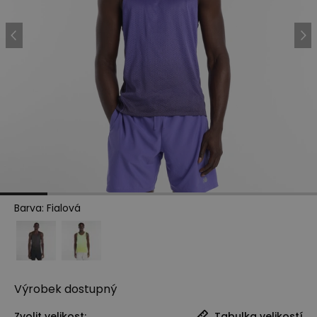
Barva
:
Fialová
Výrobek
dostupný
Zvolit velikost:
Tabulka velikostí