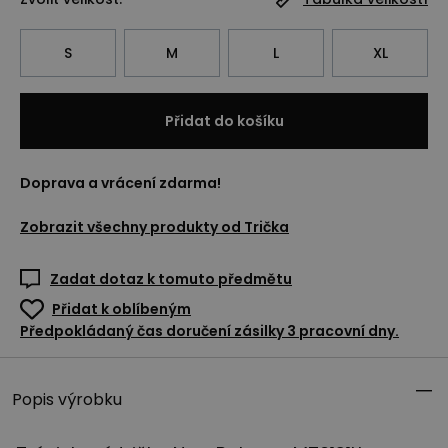
S
M
L
XL
Přidat do košíku
Doprava a vrácení zdarma!
Zobrazit všechny produkty od
Trička
Zadat dotaz k tomuto předmětu
Přidat k oblíbeným
Předpokládaný čas doručení zásilky 3 pracovní dny.
Popis výrobku