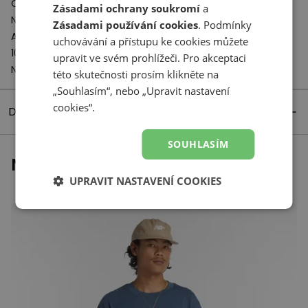
Odpovědný subjekt:
Zásadami ochrany soukromí
a
New Balance Europe BV
Zásadami používání cookies
. Podmínky
A-Factorij, Pilotenstraat 35 – 45
uchovávání a přístupu ke cookies můžete
1059 CH Amsterdam
upravit ve svém prohlížeči. Pro akceptaci
Netherlands
této skutečnosti prosím klikněte na
„Souhlasím“, nebo „Upravit nastavení
cookies“.
Detaily produktu
SOUHLASÍM
Naposledy prohlížené
UPRAVIT NASTAVENÍ COOKIES