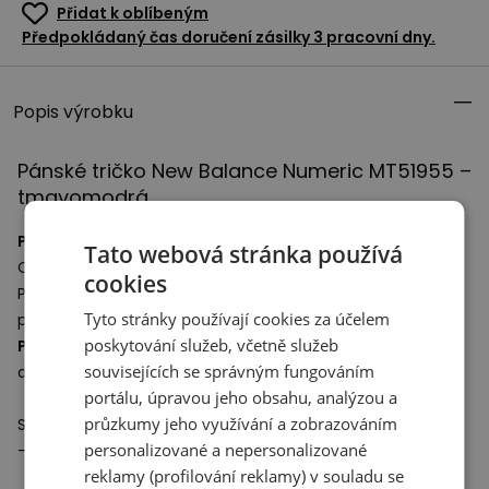
Přidat k oblíbeným
Předpokládaný čas doručení zásilky 3 pracovní dny.
Popis výrobku
Pánské tričko New Balance Numeric MT51955 –
tmavomodrá
Pánské tričko
ušité z vysoce kvalitní bavlny.
Tato webová stránka používá
Oděv zdobí loga a nápisy Numieric.
cookies
Pohodlný střih neomezuje v pohybu, poskytuje volnost a
Tyto stránky používají cookies za účelem
plné pohodlí při používání.
poskytování služeb, včetně služeb
Pánské tričko
je skvělým základem pro styling a skvěle
souvisejících se správným fungováním
doplní
klasickou obuv
.
portálu, úpravou jeho obsahu, analýzou a
průzkumy jeho využívání a zobrazováním
Specifikace:
personalizované a nepersonalizované
- Materiál: 100% bavlna
reklamy (profilování reklamy) v souladu se