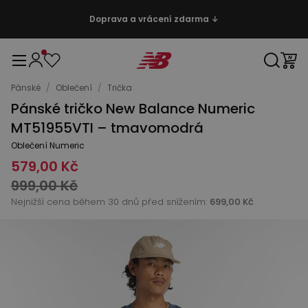
Doprava a vrácení zdarma ↓
Pánské
/
Oblečení
/
Trička
Pánské tričko New Balance Numeric
MT51955VTI – tmavomodrá
Oblečení Numeric
579,00 Kč
999,00 Kč
Nejnižší cena během 30 dnů před snížením:
699,00 Kč