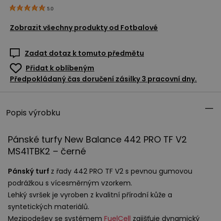
5.0
Zobrazit všechny produkty od
Fotbalové
Zadat dotaz k tomuto předmětu
Přidat k oblíbeným
Předpokládaný čas doručení zásilky 3 pracovní dny.
Popis výrobku
Pánské turfy New Balance 442
PRO
TF V2
MS41TBK2 – černé
Pánský turf
z řady 442
PRO
TF V2 s pevnou gumovou
podrážkou s vícesměrným vzorkem.
Lehký svršek je vyroben z kvalitní přírodní kůže a
syntetických materiálů.
Mezipodešev se systémem
FuelCell
zajišťuje dynamický