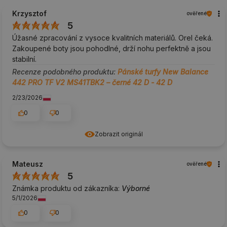
Krzysztof
ověřené
5
Úžasné zpracování z vysoce kvalitních materiálů. Orel čeká.
Zakoupené boty jsou pohodlné, drží nohu perfektně a jsou
stabilní.
Recenze podobného produktu:
Pánské turfy New Balance
442 PRO TF V2 MS41TBK2 – černé 42 D - 42 D
2/23/2026
0
0
Zobrazit originál
Mateusz
ověřené
5
Známka produktu od zákazníka:
Výborné
5/1/2026
0
0