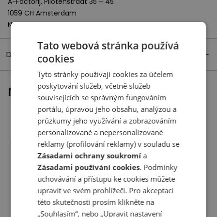
A-Factorij, Pilotenstraat 35 – 45
1059 CH Amsterdam
Netherlands
Tato webová stránka používá
Detaily produktu
cookies
Tyto stránky používají cookies za účelem
poskytování služeb, včetně služeb
Naposledy prohlížené
souvisejících se správným fungováním
portálu, úpravou jeho obsahu, analýzou a
průzkumy jeho využívání a zobrazováním
personalizované a nepersonalizované
reklamy (profilování reklamy) v souladu se
Zásadami ochrany soukromí
a
Zásadami používání cookies
. Podmínky
uchovávání a přístupu ke cookies můžete
upravit ve svém prohlížeči. Pro akceptaci
této skutečnosti prosím klikněte na
„Souhlasím“, nebo „Upravit nastavení