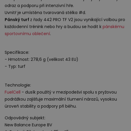
odraz a podporu při intenzivní hře.
Uvnitř je umístěna tvarovaná stélka #d.
Pánský turf
z řady 442
PRO
TF V2 jsou vynikající volbou pro
každodenní trénink nebo hry a budou se hodit k
pánskému
sportovnímu oblečení
.
Specifikace:
- Hmotnost: 278,6 g (velikost 43 EU)
- Typ: turf
Technologie:
FuelCell
- dusík použitý v mezipodešvi spolu s pryžovou
podrážkou zajišťuje maximální tlumení nárazů, vysokou
úroveň stability a podpory při běhu.
Odpovědný subjekt:
New Balance Europe BV