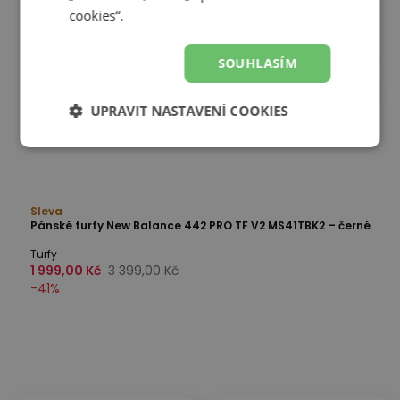
cookies“.
SOUHLASÍM
UPRAVIT NASTAVENÍ COOKIES
Sleva
Pánské turfy New Balance 442 PRO TF V2 MS41TBK2 – černé
Turfy
1 999,00 Kč
3 399,00 Kč
-
41
%