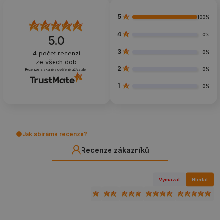
5
100%
4
0%
5.0
3
0%
4
počet recenzí
ze všech dob
2
0%
Recenze získané a ověřené uživatelem
1
0%
Jak sbíráme recenze?
Recenze zákazníků
Vymazat
Hledat