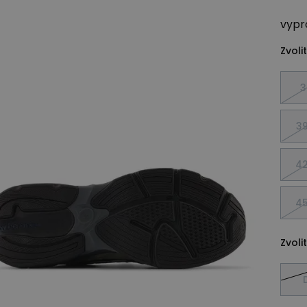
vypr
Zvolit
3
39
42
45
Zvolit