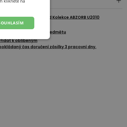
ily produktu
m klikněte na
azit všechny produkty od
Kolekce ABZORB U2010
SOUHLASÍM
adat dotaz k tomuto předmětu
Přidat k oblíbeným
okládaný čas doručení zásilky 3 pracovní dny.