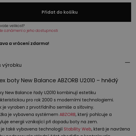
Přidat do košíku
vaše velikost?
te oznámení o jeho dostupnosti
ava a vrácení zdarma!
s výrobku
sex boty New Balance
ABZORB
U2010 – hnědý
ky New Balance řady U2010 kombinují estetiku
kteristickou pro rok 2000 s moderními technologiemi.
k je vyroben z prvotřídního semiše a síťoviny.
ážka je vybavena systémem
ABZORB
, který pohlcuje a
yluje energii vznikající při dopadu boty na zem.
je také vybavena technologií
Stability Web
, která je navržena