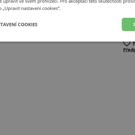
Deta
 upravit ve svém prohlížeči. Pro akceptaci této skutečnosti prosí
 „Upravit nastavení cookies“.
Zobr
STAVENÍ COOKIES
Z
Předp