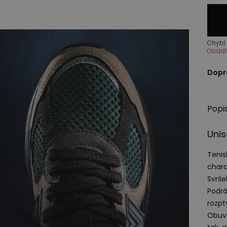
Chybí 
Obdrží
Dopr
Popi
Uni
Tenis
chara
Svrše
Podr
rozpt
Obuv 