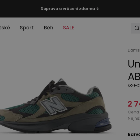
Doprava a vrácení zdarma ↓
tské
Sport
Běh
SALE
Dáms
Un
AB
Kolek
2 7
Cena 
Nejni
Barv