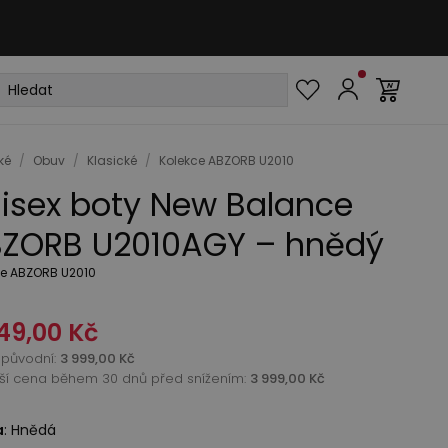
ké
/
Obuv
/
Klasické
/
Kolekce ABZORB U2010
isex boty New Balance
ZORB U2010AGY – hnědý
ce ABZORB U2010
49,00 Kč
původní
:
3 999,00 Kč
žší cena během 30 dnů před snížením:
3 999,00 Kč
a
:
Hnědá