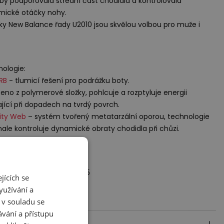
aby podporovala střední část chodidla a kontrolovala
ické otáčky nohy.
ky New Balance řady U2010 jsou skvělou volbou pro muže i
ologie:
RB
- tlumicí řešení pro podrážku boty.
eno z polymerové složky, pohlcuje a rozptyluje energii
ající při dopadech na tvrdý povrch.
lity Web
– systém tvořený metatarzální oporou, technologie
ale kontroluje dynamické obraty chodidla při chůzi.
ědný subjekt:
alance Europe BV
torij, Pilotenstraat 35 – 45
jících se
 CH Amsterdam
yužívání a
rlands
 v souladu se
vání a přístupu