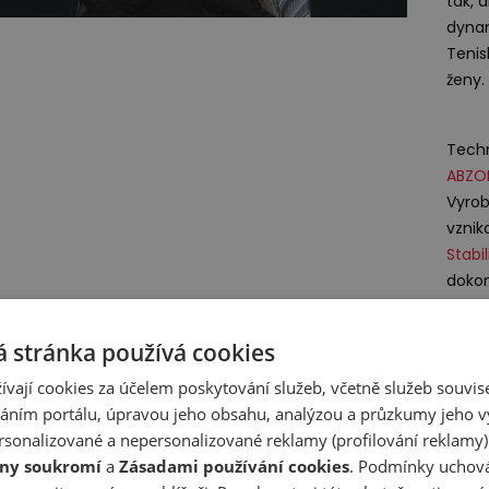
tak, 
dynam
Tenis
ženy.
Techn
ABZO
Vyrob
vznik
Stabi
dokon
Odpov
 stránka používá cookies
New B
A-Fac
ívají cookies za účelem poskytování služeb, včetně služeb souvise
1059
ním portálu, úpravou jeho obsahu, analýzou a průzkumy jeho v
Nethe
sonalizované a nepersonalizované reklamy (profilování reklamy)
ny soukromí
a
Zásadami používání cookies
. Podmínky uchová