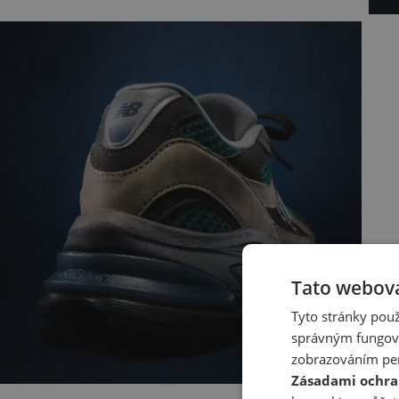
Tato webová
Tyto stránky použ
správným fungová
zobrazováním per
Zásadami ochra