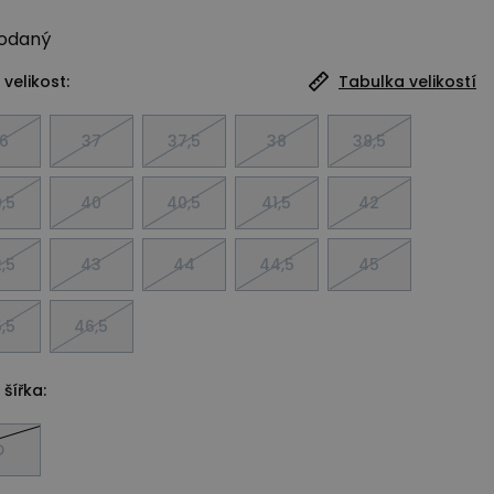
odaný
 velikost:
Tabulka velikostí
6
37
37,5
38
38,5
,5
40
40,5
41,5
42
,5
43
44
44,5
45
,5
46,5
 šířka:
D