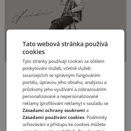
Tato webová stránka používá
cookies
Tyto stránky používají cookies za účelem
Nová tvář pohodlí
poskytování služeb, včetně služeb
souvisejících se správným fungováním
portálu, úpravou jeho obsahu, analýzou a
Nový progresivní design se snoubí s
průzkumy jeho využívání a zobrazováním
všestranností a pohodlností nošení známou z
personalizované a nepersonalizované
ostatních modelů New Balance.
reklamy (profilování reklamy) v souladu se
Zásadami ochrany soukromí
a
Odvážně naplno využíváme naše sportovní
Zásadami používání cookies
. Podmínky
dědictví a zároveň ho mísíme s moderními
uchovávání a přístupu ke cookies můžete
stylovými trendy.