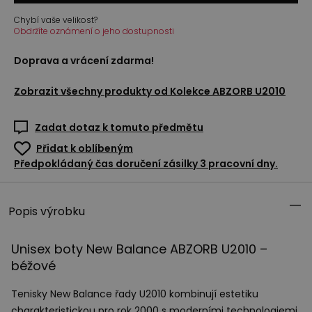
Chybí vaše velikost?
Obdržíte oznámení o jeho dostupnosti
Doprava a vrácení zdarma!
Zobrazit všechny produkty od
Kolekce ABZORB U2010
Zadat dotaz k tomuto předmětu
Přidat k oblíbeným
Předpokládaný čas doručení zásilky 3 pracovní dny.
Popis výrobku
Unisex boty New Balance
ABZORB
U2010 –
béžové
Tenisky New Balance řady U2010 kombinují estetiku
charakteristickou pro rok 2000 s moderními technologiemi.