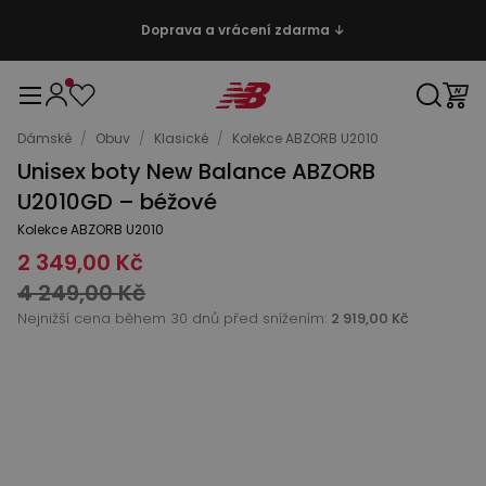
Doprava a vrácení zdarma ↓
Dámské
/
Obuv
/
Klasické
/
Kolekce ABZORB U2010
Unisex boty New Balance ABZORB
U2010GD – béžové
Kolekce ABZORB U2010
2 349,00 Kč
4 249,00 Kč
Nejnižší cena během 30 dnů před snížením:
2 919,00 Kč