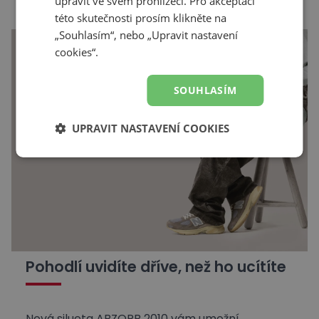
upravit ve svém prohlížeči. Pro akceptaci
této skutečnosti prosím klikněte na
„Souhlasím“, nebo „Upravit nastavení
cookies“.
SOUHLASÍM
UPRAVIT NASTAVENÍ COOKIES
Pohodlí uvidíte dříve, než ho ucítíte
Nová silueta ABZORB 2010 vám umožní