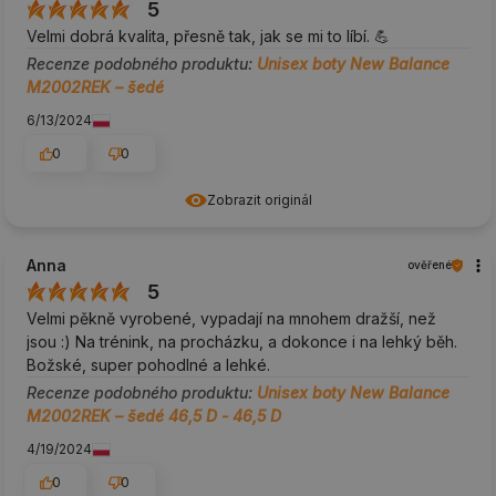
5
Velmi dobrá kvalita, přesně tak, jak se mi to líbí. 💪
Recenze podobného produktu:
Unisex boty New Balance
M2002REK – šedé
6/13/2024
0
0
Zobrazit originál
Anna
ověřené
5
Velmi pěkně vyrobené, vypadají na mnohem dražší, než
jsou :) Na trénink, na procházku, a dokonce i na lehký běh.
Božské, super pohodlné a lehké.
Recenze podobného produktu:
Unisex boty New Balance
M2002REK – šedé 46,5 D - 46,5 D
4/19/2024
0
0