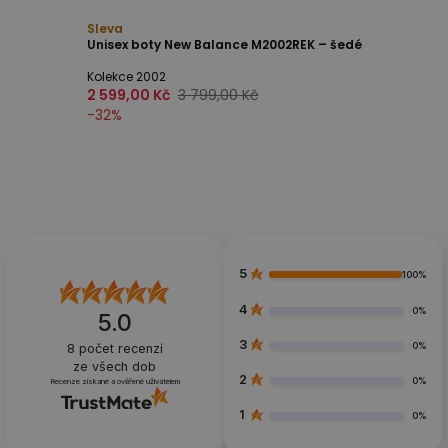
Sleva
Unisex boty New Balance M2002REK – šedé
Kolekce 2002
2 599,00 Kč
3 799,00 Kč
-
32
%
5
100%
4
0%
5.0
3
0%
8
počet recenzí
ze všech dob
2
0%
Recenze získané a ověřené uživatelem
1
0%