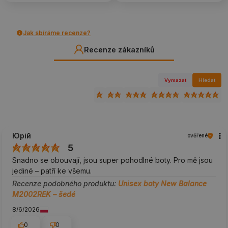
Jak sbíráme recenze?
Recenze zákazníků
Vymazat
Hledat
Юрій
ověřené
5
Snadno se obouvají, jsou super pohodlné boty. Pro mě jsou
jediné – patří ke všemu.
Recenze podobného produktu:
Unisex boty New Balance
M2002REK – šedé
8/6/2026
0
0