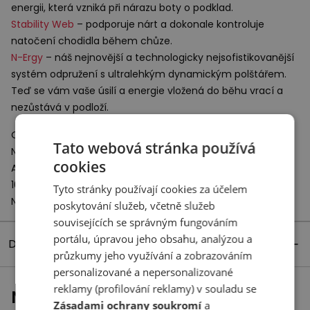
energii, která vzniká při nárazu boty o podklad.
Stability Web
– podporuje nárt a dokonale kontroluje
natočení chodidla během chůze.
N-Ergy
– náš nejnovější a technologicky nejsofistikovanější
systém odpružení s ultralehkým dynamickým polštářem.
Teď se vám vaše úsilí a energie vložená do běhu vrací a
nezůstává v podloží.
Odpovědný subjekt:
Tato webová stránka používá
New Balance Europe BV
cookies
A-Factorij, Pilotenstraat 35 – 45
1059 CH Amsterdam
Tyto stránky používají cookies za účelem
Netherlands
poskytování služeb, včetně služeb
souvisejících se správným fungováním
portálu, úpravou jeho obsahu, analýzou a
Detaily produktu
průzkumy jeho využívání a zobrazováním
personalizované a nepersonalizované
reklamy (profilování reklamy) v souladu se
Naposledy prohlížené
Zásadami ochrany soukromí
a