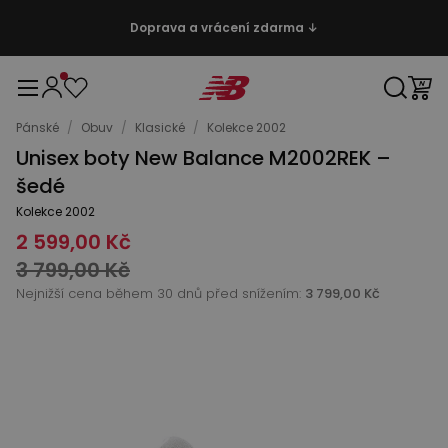
Doprava a vrácení zdarma ↓
Pánské
/
Obuv
/
Klasické
/
Kolekce 2002
Unisex boty New Balance M2002REK –
šedé
Kolekce 2002
2 599,00 Kč
3 799,00 Kč
Nejnižší cena během 30 dnů před snížením:
3 799,00 Kč