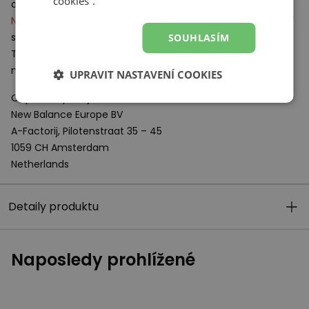
cookies“.
odvětrávání.
N–Ergy
– náš nejnovější a technologicky nejsofistikovanější
systém odpružení s ultralehkým dynamickým polštářem.
SOUHLASÍM
Teď se vám vaše úsilí a energie vložená do běhu vrací a
nezůstává v podloží.
UPRAVIT NASTAVENÍ COOKIES
Odpovědný subjekt:
New Balance Europe BV
A-Factorij, Pilotenstraat 35 – 45
1059 CH Amsterdam
Netherlands
Detaily produktu
Naposledy prohlížené