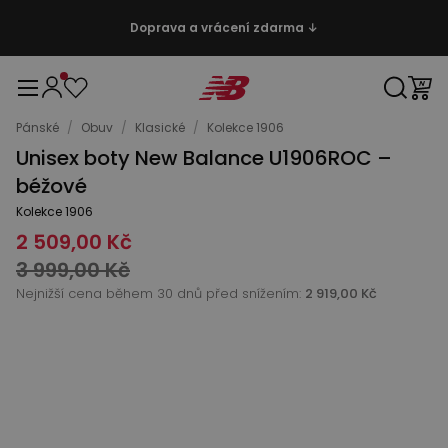
Doprava a vrácení zdarma ↓
Pánské
/
Obuv
/
Klasické
/
Kolekce 1906
Unisex boty New Balance U1906ROC –
béžové
Kolekce 1906
2 509,00 Kč
3 999,00 Kč
Nejnižší cena během 30 dnů před snížením:
2 919,00 Kč