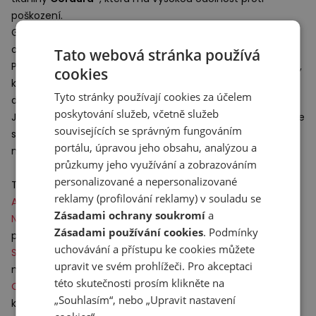
poškození.
Gumový materiál
N-Durance
umístěný pod patou zvyšuje
odolnost a pevnost podrážky při intenzivním používání.
Tato webová stránka používá
Podešev je vyrobena pomocí pokročilé technologie
N-Ergy
,
cookies
která dynamicky vrací energii vloženou do každého kroku
Tyto stránky používají cookies za účelem
díky ultralehkému polštářku.
poskytování služeb, včetně služeb
Je také vybavena systémem
Stability Web
, který podporuje
souvisejících se správným fungováním
střední část chodidla a kontroluje dynamické kroucení
portálu, úpravou jeho obsahu, analýzou a
nohy při chůzi.
průzkumy jeho využívání a zobrazováním
personalizované a nepersonalizované
Technologie:
reklamy (profilování reklamy) v souladu se
ABZORB
– řešení, které pomáhá tlumit podrážku boty.
Zásadami ochrany soukromí
a
N–Durance
– gumová hmota umístěná na podrážce pod
Zásadami používání cookies
. Podmínky
patou, která zajistí odolnost při nárazech paty.
uchovávání a přístupu ke cookies můžete
Stability Web
– podporuje nárt a dokonale kontroluje
upravit ve svém prohlížeči. Pro akceptaci
natočení chodidla během chůze.
této skutečnosti prosím klikněte na
Ortholite
– odpružená antibakteriální stélka velmi vysoké
„Souhlasím“, nebo „Upravit nastavení
kvality. Dokonale se přizpůsobí chodidlu a poskytuje trvalé