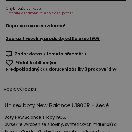
Chybí vaše velikost?
Obdržíte oznámení o jeho dostupnosti
Doprava a vrácení zdarma!
Zobrazit všechny produkty od
Kolekce 1906
Zadat dotaz k tomuto předmětu
Přidat k oblíbeným
Předpokládaný čas doručení zásilky 3 pracovní dny.
Popis výrobku
Unisex boty New Balance U1906R – šedé
Boty New Balance z řady 1906.
Svršek je vyroben ze síťoviny, syntetických materiálů a
tkaniny
Cordura®
, která má vysokou odolnost proti