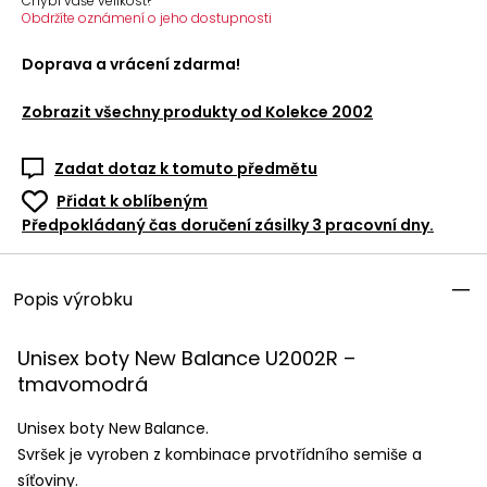
Chybí vaše velikost?
Obdržíte oznámení o jeho dostupnosti
Doprava a vrácení zdarma!
Zobrazit všechny produkty od
Kolekce 2002
Zadat dotaz k tomuto předmětu
Přidat k oblíbeným
Předpokládaný čas doručení zásilky 3 pracovní dny.
Popis výrobku
Unisex boty New Balance U2002R –
tmavomodrá
Unisex boty New Balance.
Svršek je vyroben z kombinace prvotřídního semiše a
síťoviny.