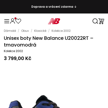
Doprava a vrácení zdarma ↓
Dámské
/
Obuv
/
Klasické
/
Kolekce 2002
Unisex boty New Balance U20022RT –
tmavomodrá
Kolekce 2002
3 799,00 Kč