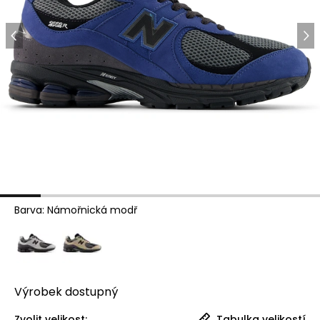
Barva
:
Námořnická modř
Výrobek
dostupný
Zvolit velikost:
Tabulka velikostí