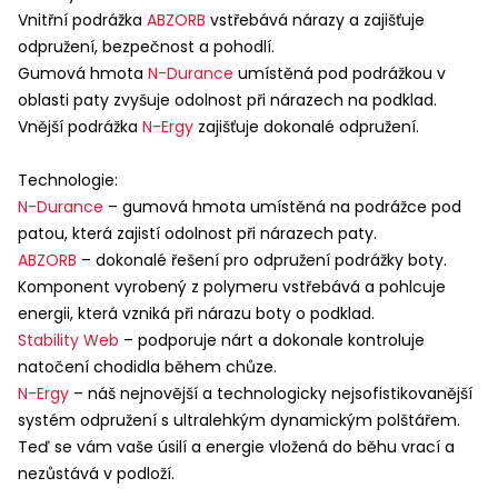
Tato webová stránka používá
Vnitřní podrážka
ABZORB
vstřebává nárazy a zajišťuje
cookies
odpružení, bezpečnost a pohodlí.
Tyto stránky používají cookies za účelem
Gumová hmota
N-Durance
umístěná pod podrážkou v
poskytování služeb, včetně služeb
oblasti paty zvyšuje odolnost při nárazech na podklad.
souvisejících se správným fungováním
Vnější podrážka
N-Ergy
zajišťuje dokonalé odpružení.
portálu, úpravou jeho obsahu, analýzou a
průzkumy jeho využívání a zobrazováním
Technologie:
personalizované a nepersonalizované
N-Durance
– gumová hmota umístěná na podrážce pod
reklamy (profilování reklamy) v souladu se
patou, která zajistí odolnost při nárazech paty.
Zásadami ochrany soukromí
a
ABZORB
– dokonalé řešení pro odpružení podrážky boty.
Zásadami používání cookies
. Podmínky
Komponent vyrobený z polymeru vstřebává a pohlcuje
uchovávání a přístupu ke cookies můžete
energii, která vzniká při nárazu boty o podklad.
upravit ve svém prohlížeči. Pro akceptaci
Stability Web
– podporuje nárt a dokonale kontroluje
této skutečnosti prosím klikněte na
natočení chodidla během chůze.
„Souhlasím“, nebo „Upravit nastavení
N-Ergy
– náš nejnovější a technologicky nejsofistikovanější
cookies“.
systém odpružení s ultralehkým dynamickým polštářem.
Teď se vám vaše úsilí a energie vložená do běhu vrací a
nezůstává v podloží.
SOUHLASÍM