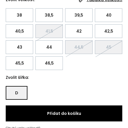
38
38,5
39,5
40
40,5
41,5
42
42,5
43
44
44,5
45
45,5
46,5
Zvolit šířka:
D
Přidat do košíku