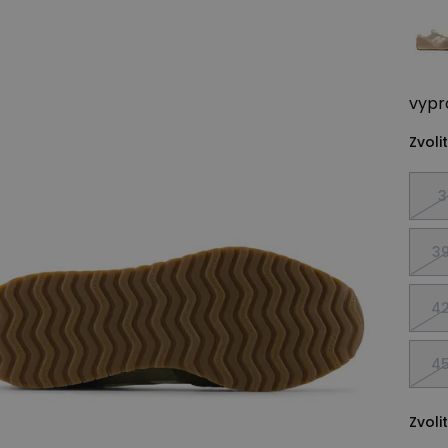
vypr
Zvolit
3
39
42
45
Zvolit