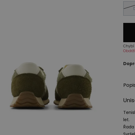
Chybí 
Obdrží
Dopr
Popi
Unis
Tenis
let.
Řada 
Svrše