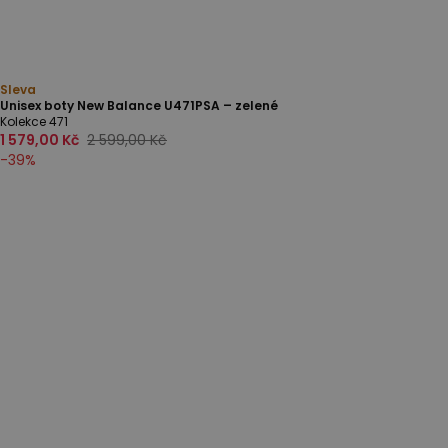
Sleva
Unisex boty New Balance U471PSA – zelené
Kolekce 471
1 579,00 Kč
2 599,00 Kč
-
39
%