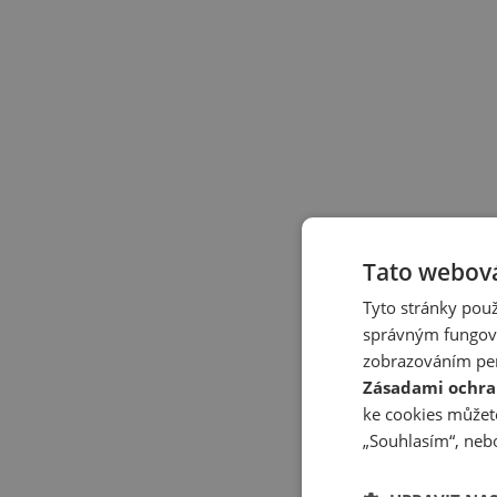
Tato webová
Tyto stránky použ
správným fungová
zobrazováním per
Zásadami ochra
ke cookies můžete
„Souhlasím“, nebo