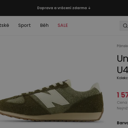
Doprava a vrácení zdarma ↓
tské
Sport
Běh
SALE
Pánsk
Un
U4
Kolekc
1 5
Cena 
Nejni
Barv