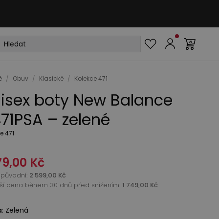
é
/
Obuv
/
Klasické
/
Kolekce 471
isex boty New Balance
71PSA – zelené
e 471
79,00 Kč
původní
:
2 599,00 Kč
žší cena během 30 dnů před snížením:
1 749,00 Kč
a
:
Zelená