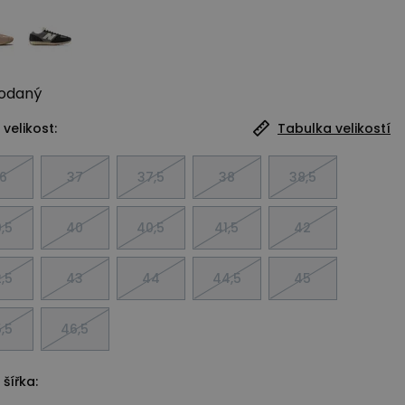
odaný
 velikost:
Tabulka velikostí
6
37
37,5
38
38,5
,5
40
40,5
41,5
42
,5
43
44
44,5
45
,5
46,5
 šířka: