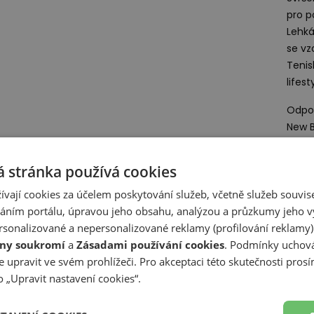
pro p
Lehk
se vz
Tenis
lifes
Odpov
New B
A-Fac
1059
 stránka používá cookies
Nethe
ívají cookies za účelem poskytování služeb, včetně služeb souvise
ním portálu, úpravou jeho obsahu, analýzou a průzkumy jeho v
Deta
sonalizované a nepersonalizované reklamy (profilování reklamy)
ny soukromí
a
Zásadami používání cookies
. Podmínky uchová
Zobr
 upravit ve svém prohlížeči. Pro akceptaci této skutečnosti prosí
 „Upravit nastavení cookies“.
Z