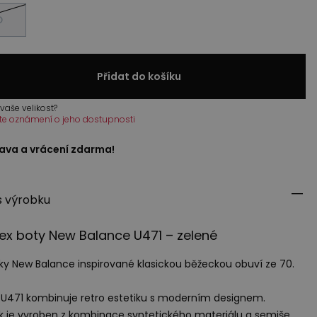
D
Přidat do košíku
vaše velikost?
te oznámení o jeho dostupnosti
ava a vrácení zdarma!
s výrobku
ex boty New Balance U471 – zelené
ky New Balance inspirované klasickou běžeckou obuví ze 70.
U471 kombinuje retro estetiku s moderním designem.
k je vyroben z kombinace syntetického materiálu a semiše