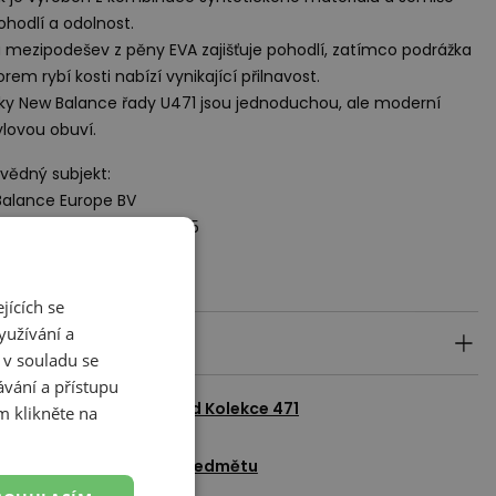
ohodlí a odolnost.
á mezipodešev z pěny
EVA
zajišťuje pohodlí, zatímco podrážka
orem rybí kosti nabízí vynikající přilnavost.
ky New Balance řady U471 jsou jednoduchou, ale moderní
tylovou obuví.
ědný subjekt:
alance Europe BV
torij, Pilotenstraat 35 – 45
 CH Amsterdam
rlands
jících se
yužívání a
ily produktu
 v souladu se
vání a přístupu
azit všechny produkty od
Kolekce 471
m klikněte na
adat dotaz k tomuto předmětu