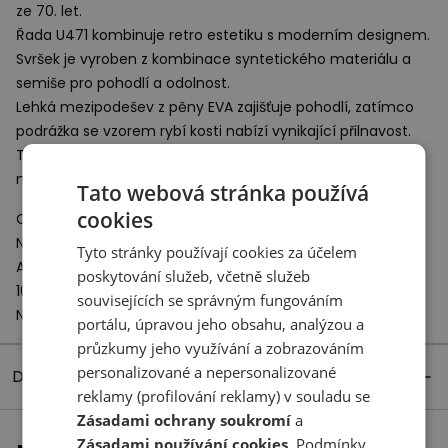
ze 70. let.
Řada U471 kombinuje retro estetiku s moderním designem.
Svršek je vyroben z kombinace syntetického materiálu a
semiše pro pohodlí a odolnost.
Lehká mezipodešev z pěny
EVA
zajišťuje pohodlí, zatímco
podrážka se vzorem rybí kosti nabízí vynikající přilnavost.
Tenisky New Balance řady U471 jsou jednoduchou, ale
moderní lifestylovou obuví.
Tato webová stránka používá
cookies
Odpovědný subjekt:
New Balance Europe BV
Tyto stránky používají cookies za účelem
A-Factorij, Pilotenstraat 35 – 45
poskytování služeb, včetně služeb
1059 CH Amsterdam
souvisejících se správným fungováním
Netherlands
portálu, úpravou jeho obsahu, analýzou a
průzkumy jeho využívání a zobrazováním
personalizované a nepersonalizované
Detaily produktu
reklamy (profilování reklamy) v souladu se
Zásadami ochrany soukromí
a
Zásadami používání cookies
. Podmínky