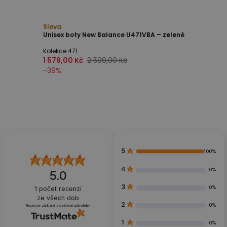
Sleva
Unisex boty New Balance U471VBA – zelené
Kolekce 471
1 579,00 Kč
2 599,00 Kč
-
39
%
5
100%
4
0%
5.0
3
0%
1
počet recenzí
ze všech dob
2
0%
Recenze získané a ověřené uživatelem
1
0%