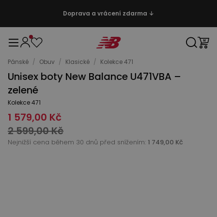
Doprava a vrácení zdarma ↓
Pánské
/
Obuv
/
Klasické
/
Kolekce 471
Unisex boty New Balance U471VBA –
zelené
Kolekce 471
1 579,00 Kč
2 599,00 Kč
Nejnižší cena během 30 dnů před snížením:
1 749,00 Kč