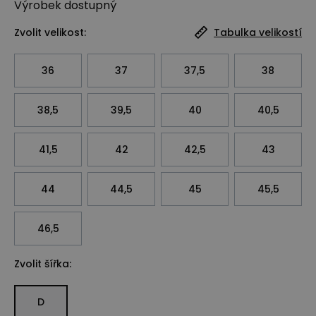
Výrobek
dostupný
Zvolit velikost:
Tabulka velikostí
36
37
37,5
38
38,5
39,5
40
40,5
41,5
42
42,5
43
44
44,5
45
45,5
46,5
Zvolit šířka:
D