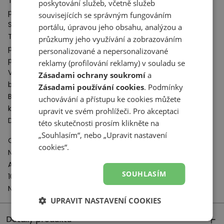
Tyto boty tvoří inovativní svršek, dobře odpružená střední
poskytování služeb, včetně služeb
podešev a odolná vnější podešev.
souvisejících se správným fungováním
Svršek je vyroben z vysoce kvalitní přírodní kůže
portálu, úpravou jeho obsahu, analýzou a
Tlustá, dobře odpružená prostřední podešev z měkké
EVA
průzkumy jeho využívání a zobrazováním
pěny zaručuje výjimečně vysoký komfort při každodenním
personalizované a nepersonalizované
použití.
reklamy (profilování reklamy) v souladu se
Vnější podešev je kombinace agresivního a mírného
Zásadami ochrany soukromí
a
běhounu, který zajišťuje dobrou přilnavost k podkladu.
Zásadami používání cookies
. Podmínky
Boty New Balance z řady U500 představují moderní styl,
uchovávání a přístupu ke cookies můžete
který zůstává věrný odkazu značky.
upravit ve svém prohlížeči. Pro akceptaci
Dokonale doplní módní lifestylové
mikiny s kapucí
.
této skutečnosti prosím klikněte na
„Souhlasím“, nebo „Upravit nastavení
Odpovědný subjekt:
cookies“.
New Balance Europe BV
A-Factorij, Pilotenstraat 35 – 45
SOUHLASÍM
1059 CH Amsterdam
Netherlands
UPRAVIT NASTAVENÍ COOKIES
Detaily produktu