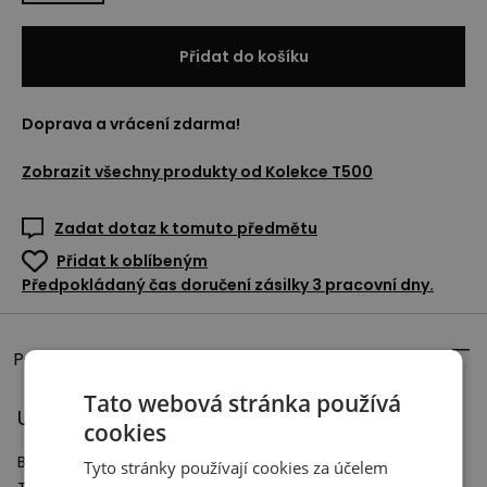
Přidat do košíku
Doprava a vrácení zdarma!
Zobrazit všechny produkty od
Kolekce T500
Zadat dotaz k tomuto předmětu
Přidat k oblíbeným
Předpokládaný čas doručení zásilky 3 pracovní dny.
Popis výrobku
Tato webová stránka používá
Unisex boty New Balance U500 – černé
cookies
Boty New Balance z řady U500 .
Tyto stránky používají cookies za účelem