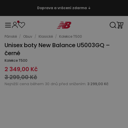
Doprava a vrácení zdarma ↓
Pánské
/
Obuv
/
Klasické
/
Kolekce T500
Unisex boty New Balance U5003GQ –
černé
Kolekce T500
2 349,00 Kč
3 299,00 Kč
Nejnižší cena během 30 dnů před snížením:
3 299,00 Kč