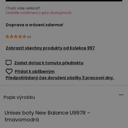
Chybí vaše velikost?
Obdržíte oznámení o jeho dostupnosti
Doprava a vrácení zdarma!
5.0
Zobrazit všechny produkty od
Kolekce 997
Zadat dotaz k tomuto předmětu
Přidat k oblíbeným
Předpokládaný čas doručení zásilky 3 pracovní dny.
Popis výrobku
Unisex boty New Balance U997R –
tmavomodrá