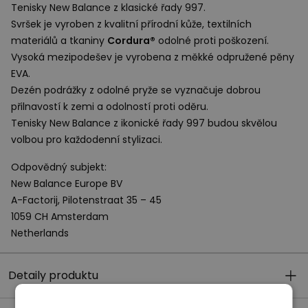
Tenisky New Balance z klasické řady 997.
Svršek je vyroben z kvalitní přírodní kůže, textilních
materiálů a tkaniny
Cordura®
odolné proti poškození.
Vysoká mezipodešev je vyrobena z měkké odpružené pěny
EVA
.
Dezén podrážky z odolné pryže se vyznačuje dobrou
přilnavostí k zemi a odolností proti oděru.
Tenisky New Balance z ikonické řady 997 budou skvělou
volbou pro každodenní stylizaci.
Odpovědný subjekt:
New Balance Europe BV
A-Factorij, Pilotenstraat 35 – 45
1059 CH Amsterdam
Netherlands
Detaily produktu