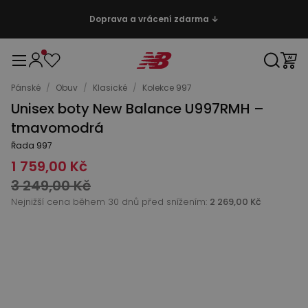
Doprava a vrácení zdarma ↓
Pánské
/
Obuv
/
Klasické
/
Kolekce 997
Unisex boty New Balance U997RMH –
tmavomodrá
Řada 997
1 759,00 Kč
3 249,00 Kč
Nejnižší cena během 30 dnů před snížením:
2 269,00 Kč