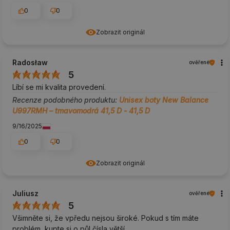
0
0
Zobrazit originál
Radosław
ověřené
5
Líbí se mi kvalita provedení.
Recenze podobného produktu:
Unisex boty New Balance
U997RMH – tmavomodrá 41,5 D - 41,5 D
9/16/2025
0
0
Zobrazit originál
Juliusz
ověřené
5
Všimněte si, že vpředu nejsou široké. Pokud s tím máte
problém, kupte si o půl čísla větší.