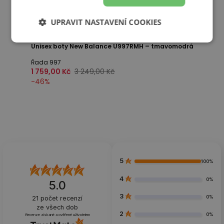
UPRAVIT NASTAVENÍ COOKIES
Sleva
Unisex boty New Balance U997RMH – tmavomodrá
Řada 997
1 759,00 Kč
3 249,00 Kč
-
46
%
5
100%
4
0%
5.0
3
0%
21
počet recenzí
ze všech dob
2
0%
Recenze získané a ověřené uživatelem