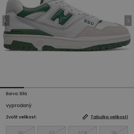
Barva
:
Bílá
vyprodaný
Zvolit velikost:
Tabulka velikostí
36
37
37,5
38