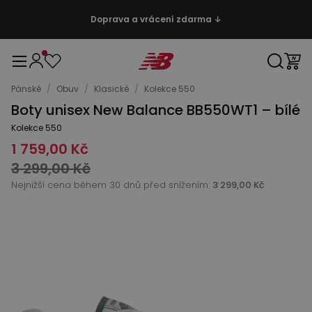
Doprava a vrácení zdarma ↓
Pánské
/
Obuv
/
Klasické
/
Kolekce 550
Boty unisex New Balance BB550WT1 – bílé
Kolekce 550
1 759,00 Kč
3 299,00 Kč
Nejnižší cena během 30 dnů před snížením:
3 299,00 Kč