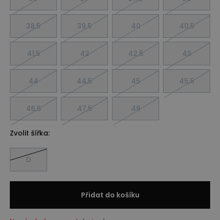
38,5
39,5
40
40,5
41,5
42
42,5
43
44
44,5
45
45,5
46,5
47,5
49
Zvolit šířka:
D
Přidat do košíku