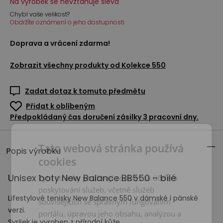
Na výrobek se nevztahuje sleva
Chybí vaše velikost?
Obdržíte oznámení o jeho dostupnosti
Doprava a vrácení zdarma!
Zobrazit všechny produkty od
Kolekce 550
Zadat dotaz k tomuto předmětu
Přidat k oblíbeným
Předpokládaný čas doručení zásilky 3 pracovní dny.
Tato webová stránka používá
Popis výrobku
cookies
Unisex boty New Balance BB550 – bílé
Tyto stránky používají cookies za účelem
poskytování služeb, včetně služeb
Lifestylové tenisky New Balance 550 v dámské i pánské
souvisejících se správným fungováním
verzi.
portálu, úpravou jeho obsahu, analýzou a
Svršek je vyroben z přírodní kůže.