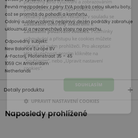
průzkumy jeho využívání a zobrazováním
Pevná mezipodešev z pěny
EVA
podpírá celou siluetu boty,
personalizované a nepersonalizované
což se promítá do pohodlí a komfortu.
reklamy (profilování reklamy) v souladu se
Odolný a otěruvzdorný nešpinivý dezén podrážky zabraňuje
Zásadami ochrany soukromí
a
uklouznutí a nezanechává stopy na povrchu.
Zásadami používání cookies
. Podmínky
uchovávání a přístupu ke cookies můžete
Odpovědný subjekt:
upravit ve svém prohlížeči. Pro akceptaci
New Balance Europe BV
této skutečnosti prosím klikněte na
A-Factorij, Pilotenstraat 35 – 45
„Souhlasím“, nebo „Upravit nastavení
1059 CH Amsterdam
cookies“.
Netherlands
SOUHLASÍM
Detaily produktu
UPRAVIT NASTAVENÍ COOKIES
Naposledy prohlížené