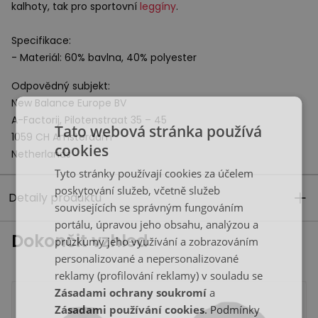
kalhoty, tak pro sportovní
leggíny
.
Specifikace:
- Materiál: 60% bavlna, 40% polyester
Odpovědný subjekt:
New Balance Europe BV
A-Factorij, Pilotenstraat 35 – 45
Tato webová stránka používá
1059 CH Amsterdam
cookies
Netherlands
Tyto stránky používají cookies za účelem
poskytování služeb, včetně služeb
Detaily produktu
souvisejících se správným fungováním
portálu, úpravou jeho obsahu, analýzou a
Dokončit vzhled
průzkumy jeho využívání a zobrazováním
personalizované a nepersonalizované
reklamy (profilování reklamy) v souladu se
Zásadami ochrany soukromí
a
Zásadami používání cookies
. Podmínky