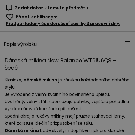
Zadat dotaz k tomuto předmětu
Přidat k oblíbeným
Předpokládaný čas doručení zásilky 3 pracovní dny.
Popis výrobku
Dámská mikina New Balance WT61U6QS –
šedé
Klasická,
dámská mikina
je zárukou každodenního dobrého
stylu.
Je vyrobena z velmi kvalitního bavlněného úpletu.
Uvolněný, volný střih neomezuje pohyby, zajišťuje pohodlí a
vysokou úroveň komfortu při nošení.
Spodní okraj a rukávy mikiny mají pružné stahovací lemy,
které zajišťuje ideální přizpůsobení se tělu.
Dámská mikina
bude skvělým doplňkem jak pro klasické