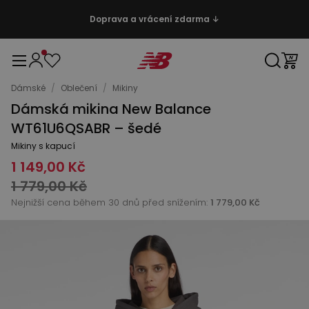
Doprava a vrácení zdarma ↓
Dámské
/
Oblečení
/
Mikiny
Dámská mikina New Balance
WT61U6QSABR – šedé
Mikiny s kapucí
1 149,00 Kč
1 779,00 Kč
Nejnižší cena během 30 dnů před snížením:
1 779,00 Kč