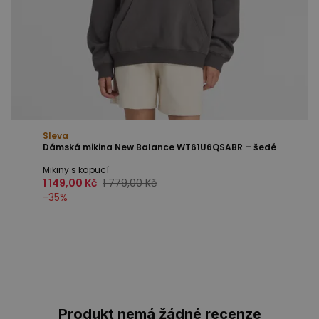
Sleva
Dámská mikina New Balance WT61U6QSABR – šedé
Mikiny s kapucí
1 149,00 Kč
1 779,00 Kč
-
35
%
Produkt nemá žádné recenze