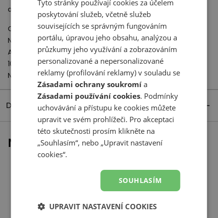
Tyto stránky používají cookies za účelem
a to díky kombinaci běhounu běžeckých a trailových bot.
poskytování služeb, včetně služeb
souvisejících se správným fungováním
Odpovědný subjekt:
portálu, úpravou jeho obsahu, analýzou a
New Balance Europe BV
průzkumy jeho využívání a zobrazováním
A-Factorij, Pilotenstraat 35 – 45
personalizované a nepersonalizované
1059 CH Amsterdam
reklamy (profilování reklamy) v souladu se
Netherlands
Zásadami ochrany soukromí
a
Zásadami používání cookies
. Podmínky
Detaily produktu
uchovávání a přístupu ke cookies můžete
upravit ve svém prohlížeči. Pro akceptaci
této skutečnosti prosím klikněte na
Naposledy prohlížené
„Souhlasím“, nebo „Upravit nastavení
cookies“.
SOUHLASÍM
UPRAVIT NASTAVENÍ COOKIES