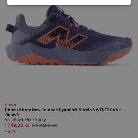
Sleva
Dámské boty New Balance DynaSoft Nitrel v6 WTNTRCV6 –
fialové
Všechny běžecké boty
1 749,00 Kč
2 999,00 Kč
-
42
%