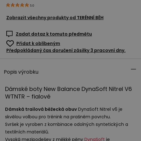
5.0
Zobrazit všechny produkty od
TERÉNNÍ BĚH
Zadat dotaz k tomuto předmětu
Přidat k oblíbeným
Předpokládaný čas doručení zásilky 3 pracovní dny.
Popis výrobku
Dámské boty New Balance DynaSoft Nitrel V6
WTNTR
– fialové
Dámská trailová běžecká obuv
DynaSoft Nitrel v6 je
skvělou volbou pro trénink na prašném povrchu.
Svršek je vyroben z kombinace odolných syntetických a
textilních materiálů.
Vysoká mezipodešev z měkké pěny
DynaSoft
je