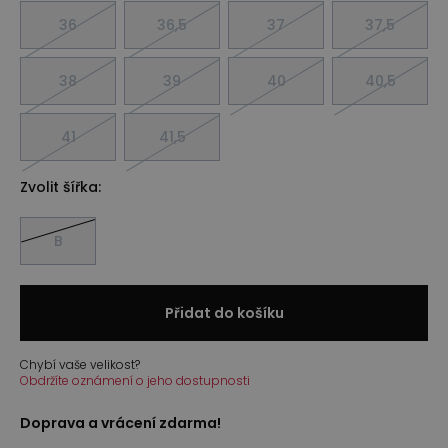
36
36,5
37
37,5
38
39
40
40,5
41
41,5
Zvolit šířka:
B
Přidat do košíku
Chybí vaše velikost?
Obdržíte oznámení o jeho dostupnosti
Doprava a vrácení zdarma!