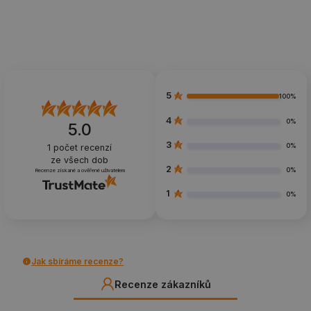
5
100%
4
0%
5.0
3
0%
1
počet recenzí
ze všech dob
2
0%
Recenze získané a ověřené uživatelem
1
0%
Jak sbíráme recenze?
Recenze zákazníků