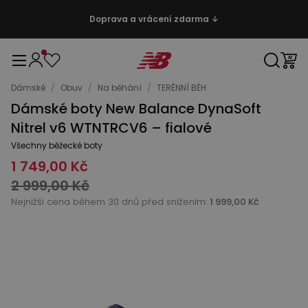
Doprava a vrácení zdarma ↓
Dámské
/
Obuv
/
Na běhání
/
TERÉNNÍ BĚH
Dámské boty New Balance DynaSoft
Nitrel v6 WTNTRCV6 – fialové
Všechny běžecké boty
1 749,00 Kč
2 999,00 Kč
Nejnižší cena během 30 dnů před snížením:
1 999,00 Kč