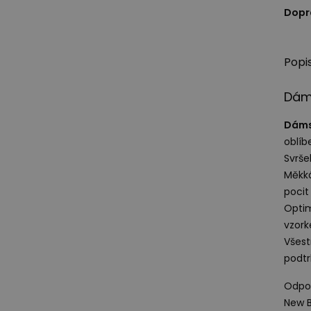
Dopr
Popi
Dám
Dáms
oblíb
Svrše
Měkk
pocit
Optim
vzor
Všes
podt
Odpov
New B