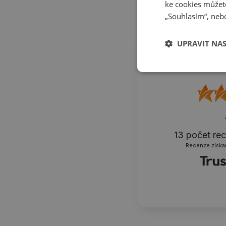
ke cookies můžete
„Souhlasím“, nebo
UPRAVIT NA
13
počet re
Recenze získa