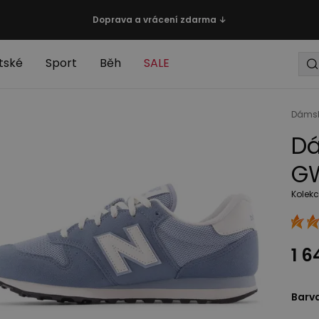
Doprava a vrácení zdarma ↓
tské
Sport
Běh
SALE
Dáms
Dá
GW
Kolek
1 6
Barv