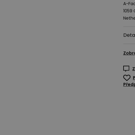
A-Fac
1059
Nethe
Deta
Zobr
Z
Předp