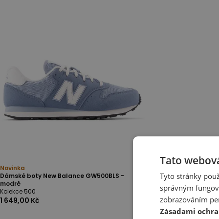
Tato webová
Novinka
Tyto stránky použ
Dámské boty New Balance GW500BLS -
modré
správným fungová
Kolekce 500
zobrazováním per
1 649,00 Kč
Zásadami ochra