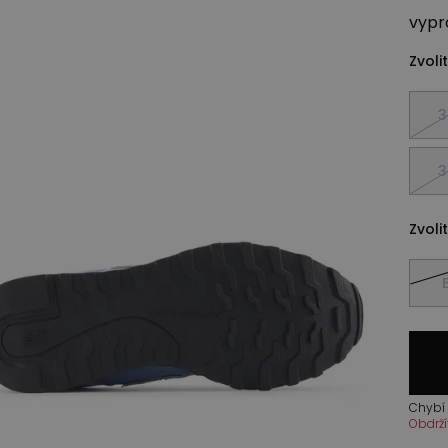
vypr
Zvolit
3
3
Zvolit
Chybí 
Obdrží