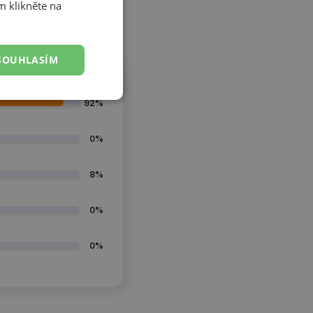
m klikněte na
SOUHLASÍM
92%
0%
8%
0%
0%