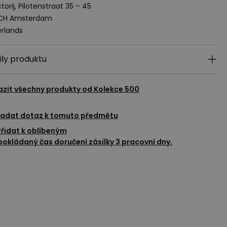
torij, Pilotenstraat 35 – 45
 CH Amsterdam
rlands
ily produktu
azit všechny produkty od
Kolekce 500
adat dotaz k tomuto předmětu
Přidat k oblíbeným
okládaný čas doručení zásilky 3 pracovní dny.