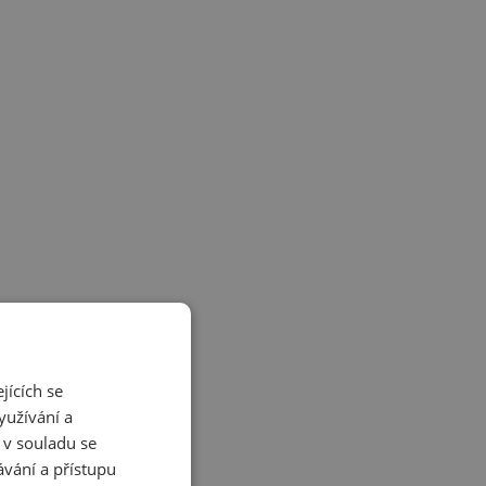
jících se
yužívání a
 v souladu se
vání a přístupu