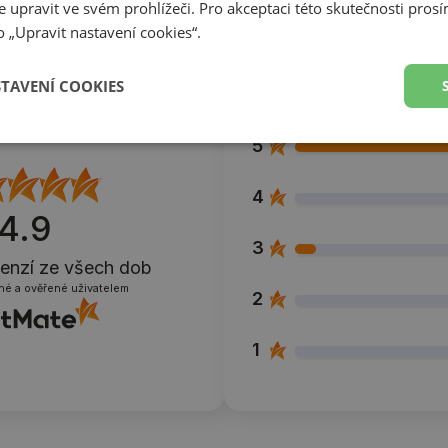
 upravit ve svém prohlížeči. Pro akceptaci této skutečnosti prosí
 „Upravit nastavení cookies“.
STAVENÍ COOKIES
5
4
4.9
3
cenzí
ze všech dob
né a ověřené uživatelem
2
1