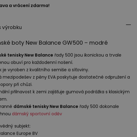
ava a vrácení zdarma!
s výrobku
ské boty New Balance GW500 – modré
ké tenisky New Balance
řady 500 jsou ikonickou a trvale
enou obuví pro každodenní nošení.
k je vyroben z kvalitního semiše a síťoviny.
á mezipodešev z pěny
EVA
poskytuje dostatečné odpružení a
 opory při chůzi.
ální přilnavost k zemi zajišťuje gumová podrážka s klasickým
kem.
tranné
dámské tenisky New Balance
řady 500 dokonale
rhnou
dámský sportovní oděv
ědný subjekt:
alance Europe BV