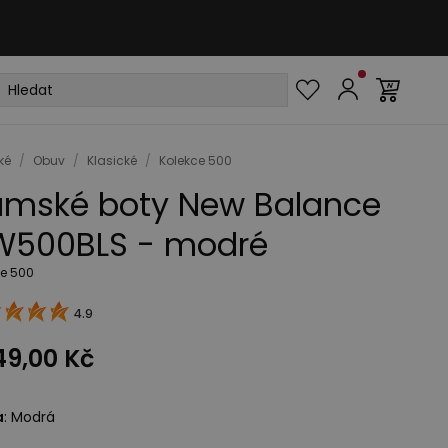
ké
/
Obuv
/
Klasické
/
Kolekce 500
mské boty New Balance
500BLS - modré
ce 500
4.9
49,00 Kč
a
:
Modrá