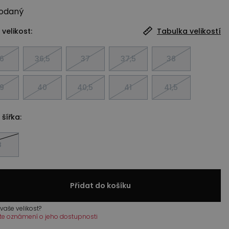
odaný
 velikost:
Tabulka velikostí
6
36,5
37
37,5
38
9
40
40,5
41
41,5
 šířka:
B
Přidat do košíku
vaše velikost?
te oznámení o jeho dostupnosti