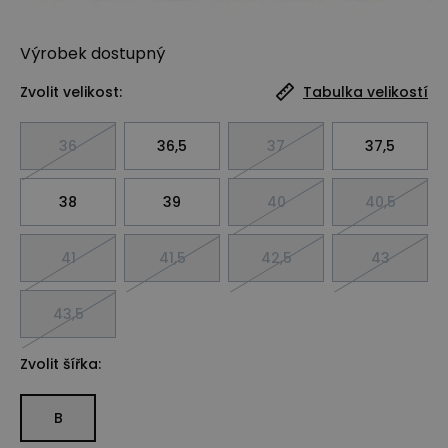
Výrobek
dostupný
Zvolit velikost:
Tabulka velikostí
36
36,5
37
37,5
38
39
40
40,5
41
41,5
42,5
43
43,5
Zvolit šířka:
B