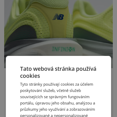
Tato webová stránka používá
Infinion – dlouhodobá podpora
cookies
Tyto stránky používají cookies za účelem
Proč Infinion? Infinion jako infinity – nekonečno,
poskytování služeb, včetně služeb
to je náš způsob, jak vytvořit novou dimenzi
souvisejících se správným fungováním
pohodlí, na kterou se můžete spolehnout
portálu, úpravou jeho obsahu, analýzou a
pokaždé, když běháte. Životnost často
průzkumy jeho využívání a zobrazováním
používaných věcí, jako jsou boty a jejich
personalizované a nepersonalizované