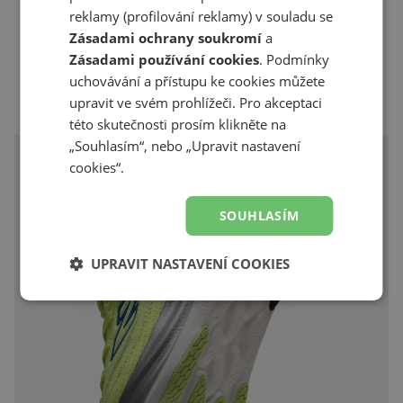
technologie, se časem rychle krátí. To
reklamy (profilování reklamy) v souladu se
znamená méně efektivity, méně podpory,
Zásadami ochrany soukromí
a
méně pohodlí. Tento pocit „opotřebení“
Zásadami používání cookies
. Podmínky
znamená, že je čas na nový pár. Naše pěna
uchovávání a přístupu ke cookies můžete
Infinion byla navržena tak, aby více běhů
upravit ve svém prohlížeči. Pro akceptaci
poskytovalo pocit prvního obutí a běhu.
této skutečnosti prosím klikněte na
„Souhlasím“, nebo „Upravit nastavení
cookies“.
SOUHLASÍM
UPRAVIT NASTAVENÍ COOKIES