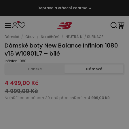
Doprava a vrácení zdarma ↓
Dámské
/
Obuv
/
Na běhání
/
NEUTRÁLNÍ / SUPINACE
Dámské boty New Balance Infinion 1080
v15 W10801L7 – bílé
Infinion 1080
Pánské
Dámské
4 499,00 Kč
4 999,00 Kč
Nejnižší cena během 30 dnů před snížením:
4 999,00 Kč