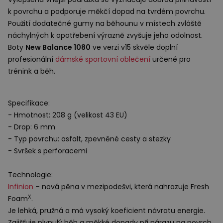
k povrchu a podporuje měkčí dopad na tvrdém povrchu.
Použití dodatečné gumy na běhounu v místech zvláště
náchylných k opotřebení výrazně zvyšuje jeho odolnost.
Boty
New Balance 1080
ve verzi v15 skvěle doplní
profesionální
dámské sportovní oblečení
určené pro
trénink a běh.
Specifikace:
- Hmotnost: 208 g (velikost 43 EU)
- Drop: 6 mm
- Typ povrchu: asfalt, zpevněné cesty a stezky
- Svršek s perforacemi
Technologie:
Infinion
– nová pěna v mezipodešvi, která nahrazuje Fresh
X
Foam
.
Je lehká, pružná a má vysoký koeficient návratu energie.
Zajišťuje plynulý běh a měkké dopady při nárazu na povrch.