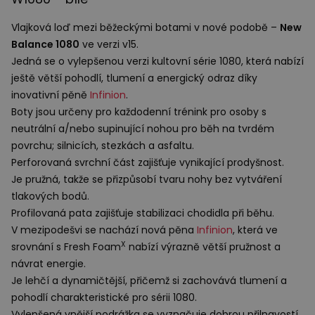
Vlajková loď mezi běžeckými botami v nové podobě –
New
Balance 1080
ve verzi v15.
Jedná se o vylepšenou verzi kultovní série 1080, která nabízí
ještě větší pohodlí, tlumení a energický odraz díky
inovativní pěně
Infinion
.
Boty jsou určeny pro každodenní trénink pro osoby s
neutrální a/nebo supinující nohou pro běh na tvrdém
povrchu; silnicích, stezkách a asfaltu.
Perforovaná svrchní část zajišťuje vynikající prodyšnost.
Je pružná, takže se přizpůsobí tvaru nohy bez vytváření
tlakových bodů.
Profilovaná pata zajišťuje stabilizaci chodidla při běhu.
V mezipodešvi se nachází nová pěna
Infinion
, která ve
X
srovnání s Fresh Foam
nabízí výrazně větší pružnost a
návrat energie.
Je lehčí a dynamičtější, přičemž si zachovává tlumení a
pohodlí charakteristické pro sérii 1080.
Vylepšená vnější podrážka se vyznačuje dobrou přilnavostí