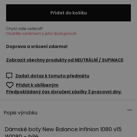
Přidat do košíku
Chybí vaše velikost?
Obdržíte oznámení o jeho dostupnosti
Doprava a vrácení zdarma!
Zobrazit všechny produkty od
NEUTRÁLNÍ / SUPINACE
Zadat dotaz k tomuto předmětu
Přidat k oblíbeným
Předpokládaný čas doručení zásilky 3 pracovní dny.
Popis výrobku
Dámské boty New Balance Infinion 1080 v15
W1080 – bílé