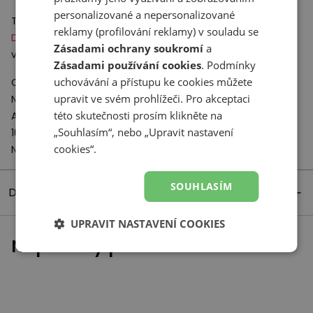
personalizované a nepersonalizované
Technologie:
reklamy (profilování reklamy) v souladu se
DynaSoft
– měkká pěnová mezipodešev, která zaručuje
Zásadami ochrany soukromí
a
vysokou úroveň tlumení a umožňuje hladký a stabilní běh.
Zásadami používání cookies
. Podmínky
uchovávání a přístupu ke cookies můžete
Odpovědný subjekt:
upravit ve svém prohlížeči. Pro akceptaci
New Balance Europe BV
této skutečnosti prosím klikněte na
A-Factorij, Pilotenstraat 35 – 45
„Souhlasím“, nebo „Upravit nastavení
1059 CH Amsterdam
cookies“.
Netherlands
SOUHLASÍM
Detaily produktu
UPRAVIT NASTAVENÍ COOKIES
Naposledy prohlížené