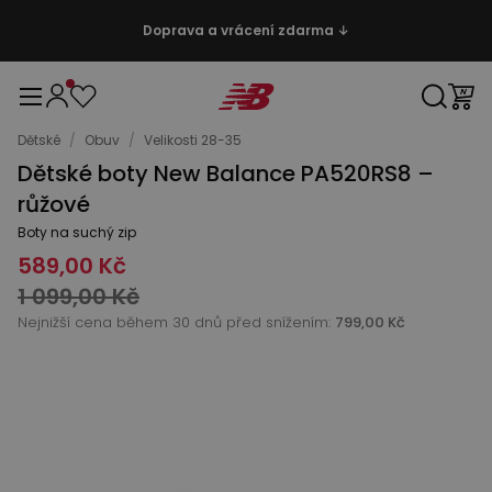
Doprava a vrácení zdarma ↓
Dětské
/
Obuv
/
Velikosti 28-35
Dětské boty New Balance PA520RS8 –
růžové
Boty na suchý zip
589,00 Kč
1 099,00 Kč
Nejnižší cena během 30 dnů před snížením:
799,00 Kč