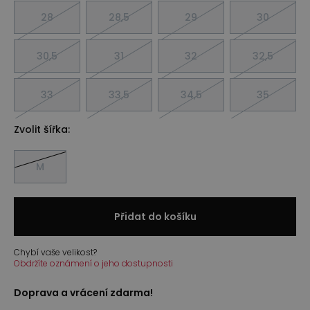
28
28,5
29
30
30,5
31
32
32,5
33
33,5
34,5
35
Zvolit šířka:
M
Přidat do košíku
Chybí vaše velikost?
Obdržíte oznámení o jeho dostupnosti
Doprava a vrácení zdarma!