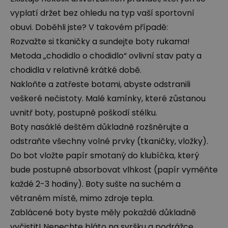
vyplatí držet bez ohledu na typ vaší sportovní
obuvi. Doběhli jste? V takovém případě:
Rozvažte si tkaničky a sundejte boty rukama!
Metoda „chodidlo o chodidlo“ ovlivní stav paty a
chodidla v relativně krátké době.
Nakloňte a zatřeste botami, abyste odstranili
veškeré nečistoty. Malé kamínky, které zůstanou
uvnitř boty, postupně poškodí stélku.
Boty nasáklé deštěm důkladně rozšněrujte a
odstraňte všechny volné prvky (tkaničky, vložky).
Do bot vložte papír smotaný do klubíčka, který
bude postupně absorbovat vlhkost (papír vyměňte
každé 2-3 hodiny). Boty sušte na suchém a
větraném místě, mimo zdroje tepla.
Zablácené boty byste měly pokaždé důkladně
vyčistit! Nenechte bláto na svršku a podrážce