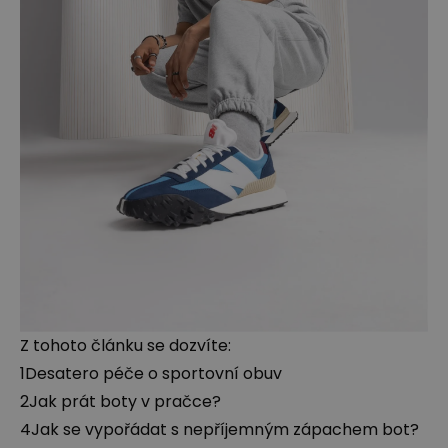
Z tohoto článku se dozvíte:
1
Desatero péče o sportovní obuv
2
Jak prát boty v pračce?
4
Jak se vypořádat s nepříjemným zápachem bot?