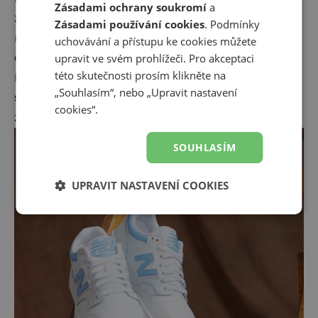
Zásadami ochrany soukromí
a
zaručíte svěží a příjemnou vůni a snížíte riziko
Zásadami používání cookies
. Podmínky
množení bakterií. Přípravky stříkejte pouze na čisté
uchovávání a přístupu ke cookies můžete
a suché boty!
upravit ve svém prohlížeči. Pro akceptaci
této skutečnosti prosím klikněte na
Mějte v rezervě druhý pár bot! Používejte je
„Souhlasím“, nebo „Upravit nastavení
střídavě, abyste dali tlumicím systémům čas na
cookies“.
zotavení. Ano, také to potřebují!
SOUHLASÍM
UPRAVIT NASTAVENÍ COOKIES