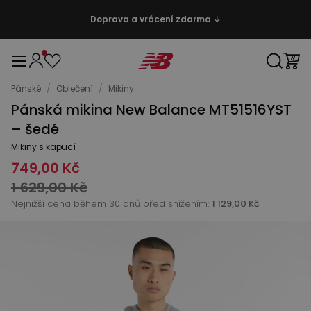
Doprava a vrácení zdarma ↓
Pánské
/
Oblečení
/
Mikiny
Pánská mikina New Balance MT51516YST
– šedé
Mikiny s kapucí
749,00 Kč
1 629,00 Kč
Nejnižší cena během 30 dnů před snížením:
1 129,00 Kč