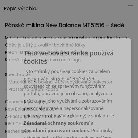
Popis výrobku
Pánská mikina New Balance MT51516 – šedé
Mikina s kapucí a velkou kapsou našitou na přední straně.
Oděv je ušitý z kvalitní bavlněné látky.
Tato webová stránka používá
Přední stranu zdobí nápis New Balance.
Kromě toho je na rukávu malé logo.
cookies
Tyto stránky používají cookies za účelem
Specifikace:
poskytování služeb, včetně služeb
- Materiál: 60% bavlna, 40% recyklovaný polyester
souvisejících se správným fungováním
- Prostorná přední kapsa
portálu, úpravou jeho obsahu, analýzou a
průzkumy jeho využívání a zobrazováním
Odpovědný subjekt:
personalizované a nepersonalizované
New Balance Europe BV
reklamy (profilování reklamy) v souladu se
A-Factorij, Pilotenstraat 35 – 45
Zásadami ochrany soukromí
a
1059 CH Amsterdam
Zásadami používání cookies
. Podmínky
Netherlands
uchovávání a přístupu ke cookies můžete