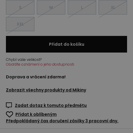
S
M
L
XL
XXL
Přidat do košíku
Chybí vaše velikost?
Obdržíte oznámení o jeho dostupnosti
Doprava a vrácení zdarma!
Zobrazit všechny produkty od
Mikiny
Zadat dotaz k tomuto předmětu
Přidat k oblíbeným
Předpokládaný čas doručení zásilky 3 pracovní dny.