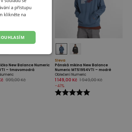
 v souladu se
vání a přístupu
m klikněte na
SOUHLASÍM
Sleva
ričko New Balance Numeric
Pánská mikina New Balance
VTI – tmavomodrá
Numeric MT51954VTI – modré
Numeric
Oblečení Numeric
Kč
999,00 Kč
1 149,00 Kč
1 949,00 Kč
-
41
%