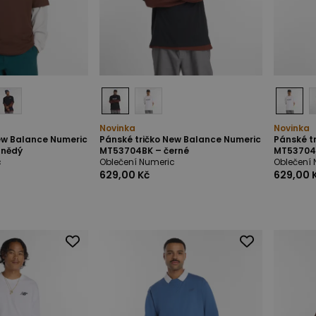
Novinka
Novinka
ew Balance Numeric
Pánské tričko New Balance Numeric
Pánské t
hnědý
MT53704BK – černé
MT53704W
c
Oblečení Numeric
Oblečení 
629,00 Kč
629,00 