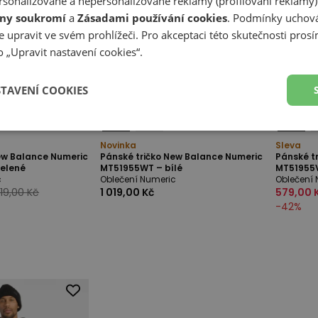
sonalizované a nepersonalizované reklamy (profilování reklamy)
ny soukromí
a
Zásadami používání cookies
. Podmínky uchová
 upravit ve svém prohlížeči. Pro akceptaci této skutečnosti prosí
 „Upravit nastavení cookies“.
STAVENÍ COOKIES
Novinka
Sleva
ew Balance Numeric
Pánské tričko New Balance Numeric
Pánské t
elené
MT51955WT – bílé
MT51955
c
Oblečení Numeric
Oblečení 
519,00 Kč
1 019,00 Kč
579,00 
-
42
%