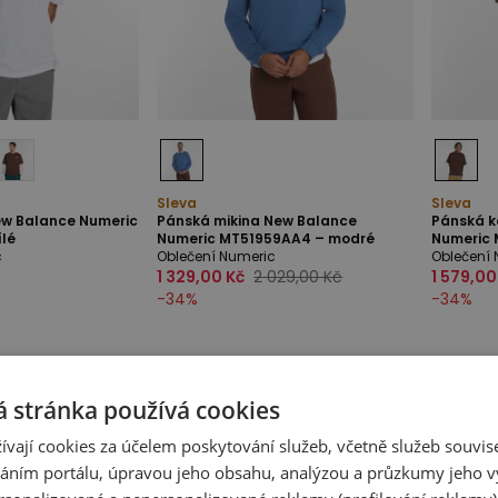
Sleva
Sleva
ew Balance Numeric
Pánská mikina New Balance
Pánská k
lé
Numeric MT51959AA4 – modré
Numeric 
c
Oblečení Numeric
Oblečení 
1 329,00 Kč
2 029,00 Kč
1 579,00
-
34
%
-
34
%
 stránka používá cookies
ívají cookies za účelem poskytování služeb, včetně služeb souvise
ním portálu, úpravou jeho obsahu, analýzou a průzkumy jeho v