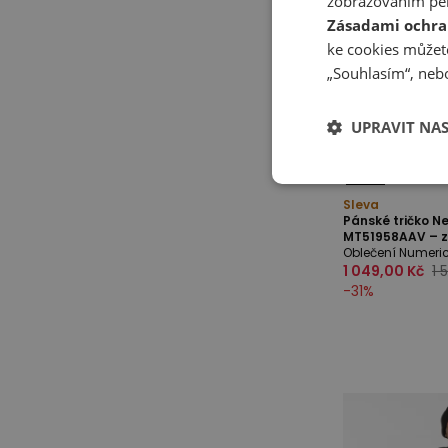
zobrazováním per
Zásadami ochra
ke cookies můžete
„Souhlasím“, nebo
UPRAVIT NA
Sleva
Pánské tričko N
MT51958AAV – z
Oblečení Numeri
1 049,00 Kč
1 
-
31
%