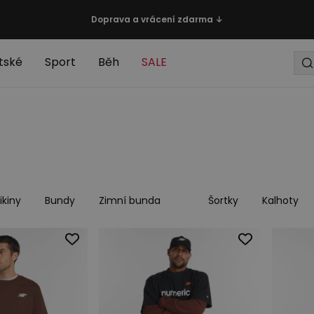
Doprava a vrácení zdarma ↓
tské
Sport
Běh
SALE
ikiny
Bundy
Zimní bunda
Šortky
Kalhoty