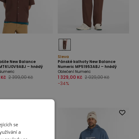
Sleva
ošile New Balance
Pánské kalhoty New Balance
MT61J0V9ABJ – hnědý
Numeric MP51953ABJ – hnědý
Numeric
Oblečení Numeric
 Kč
2 399,00 Kč
1 329,00 Kč
2 029,00 Kč
-
34
%
jících se
yužívání a