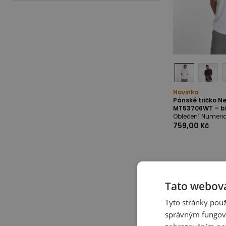
Novinka
Pánské tričko N
MT53706WT – bí
Oblečení Numeri
759,00 Kč
Tato webová
Tyto stránky použ
správným fungová