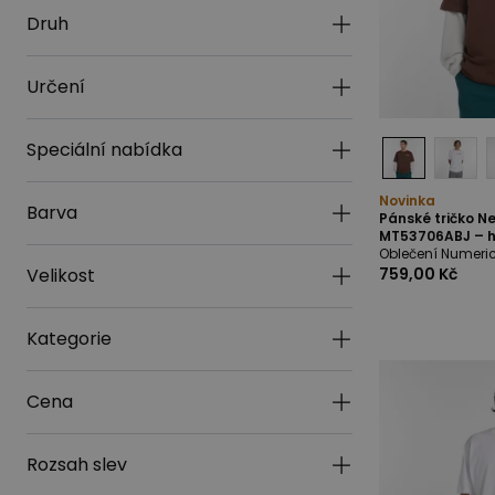
Druh
Určení
Speciální nabídka
Novinka
Barva
Pánské tričko N
MT53706ABJ – 
Oblečení Numeri
Velikost
759,00 Kč
Kategorie
Cena
Rozsah slev