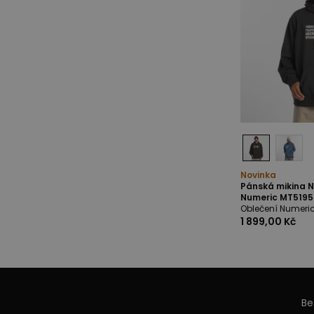
Novinka
Pánská mikina 
Numeric MT5195
Oblečení Numeri
1 899,00 Kč
Be