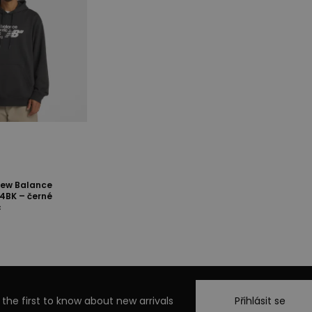
New Balance
4BK – černé
c
 the first to know about new arrivals
Přihlásit se