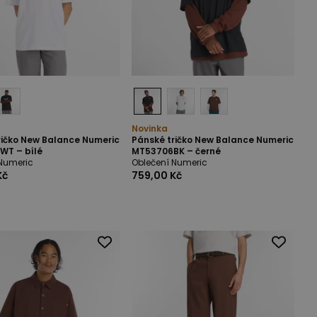
Novinka
ričko New Balance Numeric
Pánské tričko New Balance Numeric
T – bílé
MT53706BK – černé
Numeric
Oblečení Numeric
Kč
759,00 Kč