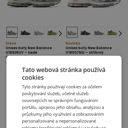
Sleva
Novinka
Unisex boty New Balance
Unisex boty New Balance
U18905UY – šedé
U18907NG – stříbrný
Kolekce U1890
Kolekce U1890
3 499,00 Kč
4 799,00 Kč
4 799,00 Kč
-
27
%
Tato webová stránka používá
cookies
Tyto stránky používají cookies za účelem
poskytování služeb, včetně služeb
souvisejících se správným fungováním
portálu, úpravou jeho obsahu, analýzou a
průzkumy jeho využívání a zobrazováním
personalizované a nepersonalizované
reklamy (profilování reklamy) v souladu se