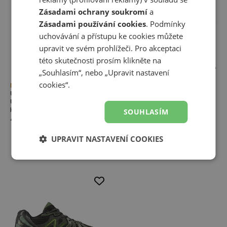
Zásadami ochrany soukromí
a
Zásadami používání cookies
. Podmínky
uchovávání a přístupu ke cookies můžete
upravit ve svém prohlížeči. Pro akceptaci
této skutečnosti prosím klikněte na
„Souhlasím“, nebo „Upravit nastavení
cookies“.
Novinka
Novinka
Unisex boty New Balance
Unisex boty New Balance
U18909P5 – černé
U18903RB – žluté
Kolekce U1890
Kolekce U1890
SOUHLASÍM
4 799,00 Kč
4 799,00 Kč
UPRAVIT NASTAVENÍ COOKIES