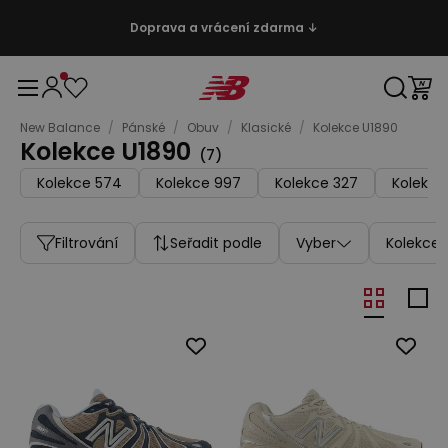
Doprava a vrácení zdarma ↓
New Balance
/
Pánské
/
Obuv
/
Klasické
/
Kolekce U1890
Kolekce U1890
(
7
)
Kolekce 574
Kolekce 997
Kolekce 327
Kolekce
Filtrování
Seřadit podle
Vyber
Kolekce