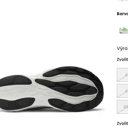
Barv
Výro
Zvolit
4
4
46
Zvolit