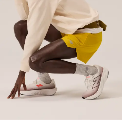
Tato webová
Tyto stránky použ
správným fungová
zobrazováním per
Zásadami ochra