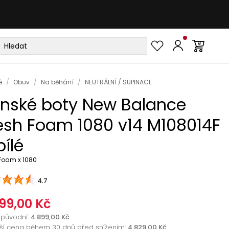
é
/
Obuv
/
Na běhání
/
NEUTRÁLNÍ / SUPINACE
nské boty New Balance
esh Foam 1080 v14 M108014F
bílé
 Foam x 1080
4.7
99,00 Kč
původní
:
4 899,00 Kč
žší cena během 30 dnů před snížením:
4 829,00 Kč