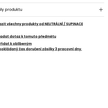
m klikněte na
ily produktu
azit všechny produkty od
NEUTRÁLNÍ / SUPINACE
SOUHLASÍM
adat dotaz k tomuto předmětu
Přidat k oblíbeným
okládaný čas doručení zásilky 3 pracovní dny.