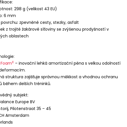
fikace:
tnost: 298 g (velikost 43 EU)
op: 6 mm
 povrchu: zpevněné cesty, stezky, asfalt
šek z trojité žakárové síťoviny se zvýšenou prodyšností v
vých oblastech
ologie:
X
h Foam
– inovační lehká amortizační pěna s velkou odolností
 deformacím.
á struktura zajišťuje správnou měkkost a vhodnou ochranu
ů během delších tréninků.
ědný subjekt:
alance Europe BV
jících se
torij, Pilotenstraat 35 – 45
yužívání a
 CH Amsterdam
 v souladu se
rlands
vání a přístupu