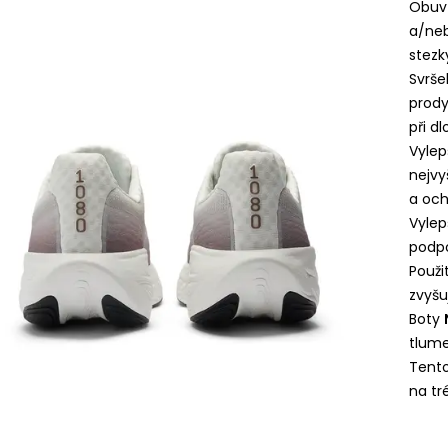
Obuv 
a/neb
stezky
Svrše
prody
při d
Vylep
nejvy
a och
Vylep
podpo
Použi
zvyšu
Boty
tlume
Tento
na tr