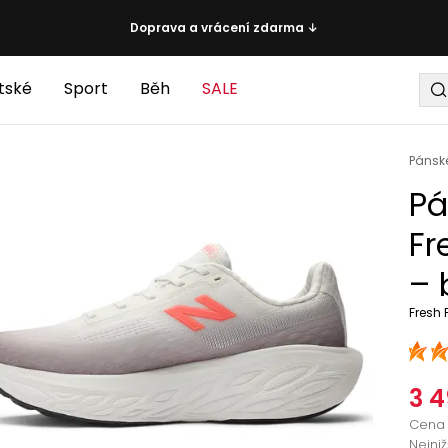
Doprava a vrácení zdarma ↓
tské
Sport
Běh
SALE
Pánsk
Pá
Fr
– 
Fresh
3 4
Cena 
Nejni