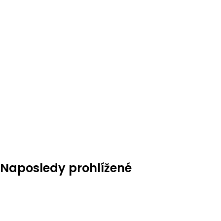
ke cookies můžete
„Souhlasím“, nebo
UPRAVIT NA
Naposledy prohlížené