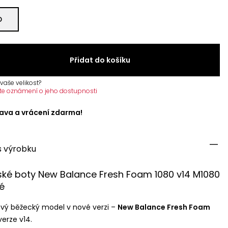
D
Přidat do košíku
vaše velikost?
te oznámení o jeho dostupnosti
ava a vrácení zdarma!
s výrobku
ké boty New Balance Fresh Foam 1080 v14 M1080
lé
ový běžecký model v nové verzi –
New Balance Fresh Foam
verze v14.