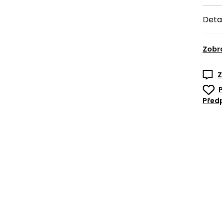
 upravit ve svém prohlížeči. Pro akceptaci této skutečnosti prosí
Deta
 „Upravit nastavení cookies“.
Zobr
STAVENÍ COOKIES
Z
Předp