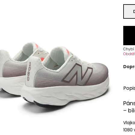
Chybí 
Obdrží
Dopr
Popi
Páns
– bí
Vlajk
1080 