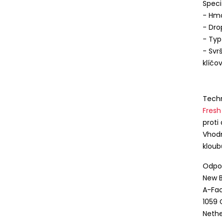
Speci
- Hmo
- Dr
- Typ
- Svr
klíčo
Techn
Fres
proti
Vhodn
kloub
Odpov
 stránka používá cookies
New B
ívají cookies za účelem poskytování služeb, včetně služeb souvise
A-Fac
ním portálu, úpravou jeho obsahu, analýzou a průzkumy jeho v
1059
sonalizované a nepersonalizované reklamy (profilování reklamy)
Nethe
ny soukromí
a
Zásadami používání cookies
. Podmínky uchová