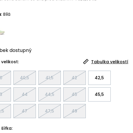
a
:
Bílá
bek
dostupný
 velikost:
Tabulka velikostí
0
40,5
41,5
42
42,5
3
44
44,5
45
45,5
,5
47
47,5
49
 šířka: