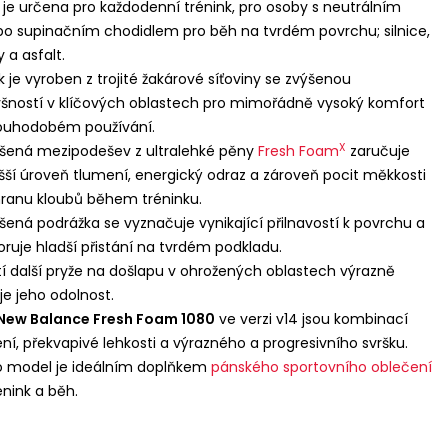
je určena pro každodenní trénink, pro osoby s neutrálním
o supinačním chodidlem pro běh na tvrdém povrchu; silnice,
 a asfalt.
k je vyroben z trojité žakárové síťoviny se zvýšenou
šností v klíčových oblastech pro mimořádně vysoký komfort
louhodobém používání.
X
šená mezipodešev z ultralehké pěny
Fresh Foam
zaručuje
šší úroveň tlumení, energický odraz a zároveň pocit měkkosti
ranu kloubů během tréninku.
šená podrážka se vyznačuje vynikající přilnavostí k povrchu a
ruje hladší přistání na tvrdém podkladu.
tí další pryže na došlapu v ohrožených oblastech výrazně
je jeho odolnost.
New Balance Fresh Foam 1080
ve verzi v14 jsou kombinací
ní, překvapivé lehkosti a výrazného a progresivního svršku.
 model je ideálním doplňkem
pánského sportovního oblečení
énink a běh.