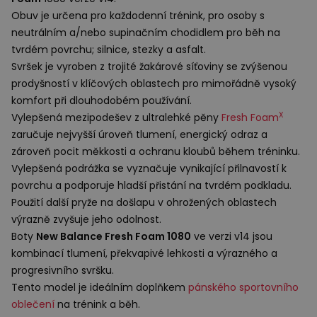
Obuv je určena pro každodenní trénink, pro osoby s
neutrálním a/nebo supinačním chodidlem pro běh na
tvrdém povrchu; silnice, stezky a asfalt.
Svršek je vyroben z trojité žakárové síťoviny se zvýšenou
prodyšností v klíčových oblastech pro mimořádně vysoký
komfort při dlouhodobém používání.
X
Vylepšená mezipodešev z ultralehké pěny
Fresh Foam
zaručuje nejvyšší úroveň tlumení, energický odraz a
zároveň pocit měkkosti a ochranu kloubů během tréninku.
Vylepšená podrážka se vyznačuje vynikající přilnavostí k
povrchu a podporuje hladší přistání na tvrdém podkladu.
Použití další pryže na došlapu v ohrožených oblastech
výrazně zvyšuje jeho odolnost.
Boty
New Balance Fresh Foam 1080
ve verzi v14 jsou
kombinací tlumení, překvapivé lehkosti a výrazného a
progresivního svršku.
Tento model je ideálním doplňkem
pánského sportovního
oblečení
na trénink a běh.