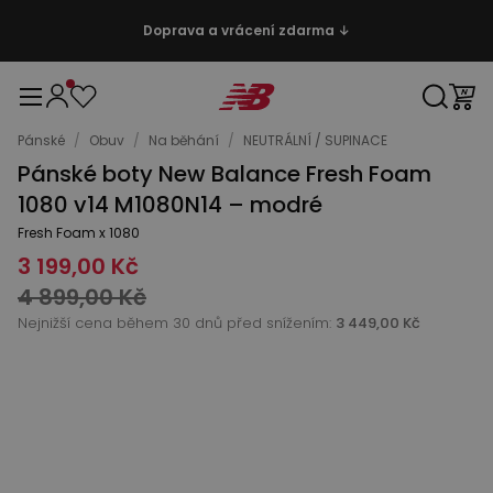
Doprava a vrácení zdarma ↓
Pánské
/
Obuv
/
Na běhání
/
NEUTRÁLNÍ / SUPINACE
Pánské boty New Balance Fresh Foam
1080 v14 M1080N14 – modré
Fresh Foam x 1080
3 199,00 Kč
4 899,00 Kč
Nejnižší cena během 30 dnů před snížením:
3 449,00 Kč