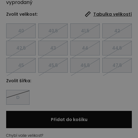
vyprodaný
Zvolit velikost:
Tabulka velikostí
40
40,5
41,5
42
42,5
43
44
44,5
45
45,5
46,5
47,5
Zvolit šířka:
D
Přidat do košíku
Chybí vaše velikost?