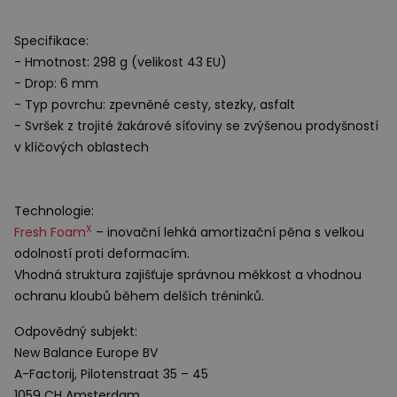
Specifikace:
- Hmotnost: 298 g (velikost 43 EU)
- Drop: 6 mm
- Typ povrchu: zpevněné cesty, stezky, asfalt
- Svršek z trojité žakárové síťoviny se zvýšenou prodyšností
v klíčových oblastech
Technologie:
X
Fresh Foam
– inovační lehká amortizační pěna s velkou
odolností proti deformacím.
Vhodná struktura zajišťuje správnou měkkost a vhodnou
ochranu kloubů během delších tréninků.
Odpovědný subjekt:
New Balance Europe BV
A-Factorij, Pilotenstraat 35 – 45
1059 CH Amsterdam