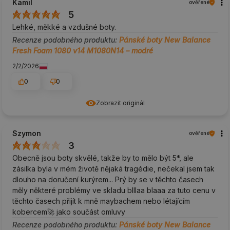
Kamil
ověřené
5
Lehké, měkké a vzdušné boty.
Recenze podobného produktu:
Pánské boty New Balance
Fresh Foam 1080 v14 M1080N14 – modré
2/2/2026
0
0
Zobrazit originál
Szymon
ověřené
3
Obecně jsou boty skvělé, takže by to mělo být 5*, ale
zásilka byla v mém životě nějaká tragédie, nečekal jsem tak
dlouho na doručení kurýrem... Prý by se v těchto časech
měly některé problémy ve skladu blllaa blaaa za tuto cenu v
těchto časech přijít k mně maybachem nebo létajícím
kobercem🚀 jako součást omluvy
Recenze podobného produktu:
Pánské boty New Balance