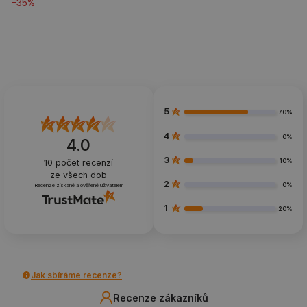
-
35
%
5
70%
4
0%
4.0
3
10%
10
počet recenzí
ze všech dob
2
0%
Recenze získané a ověřené uživatelem
1
20%
Jak sbíráme recenze?
Recenze zákazníků