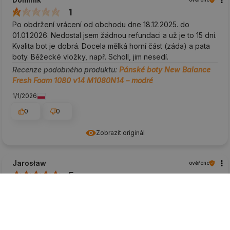
1
Po obdržení vrácení od obchodu dne 18.12.2025. do
01.01.2026. Nedostal jsem žádnou refundaci a už je to 15 dní.
Kvalita bot je dobrá. Docela mělká horní část (záda) a pata
boty. Běžecké vložky, např. Scholl, jim nesedí.
Recenze podobného produktu:
Pánské boty New Balance
Fresh Foam 1080 v14 M1080N14 – modré
1/1/2026
0
0
Zobrazit originál
Jarosław
ověřené
5
Na trénink, na procházku i na lehký běh.
Recenze podobného produktu:
Pánské boty New Balance
Fresh Foam 1080 v14 M1080N14 – modré
12/24/2025