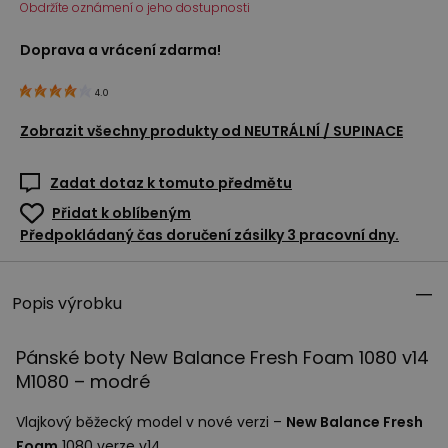
Obdržíte oznámení o jeho dostupnosti
Doprava a vrácení zdarma!
4.0
Zobrazit všechny produkty od
NEUTRÁLNÍ / SUPINACE
Zadat dotaz k tomuto předmětu
Přidat k oblíbeným
Předpokládaný čas doručení zásilky 3 pracovní dny.
Popis výrobku
Pánské boty New Balance Fresh Foam 1080 v14
M1080 – modré
Vlajkový běžecký model v nové verzi –
New Balance Fresh
Foam
1080 verze v14.