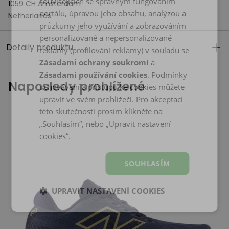
souvisejících se správným fungováním
1059 CH Amsterdam
portálu, úpravou jeho obsahu, analýzou a
Netherlands
průzkumy jeho využívání a zobrazováním
personalizované a nepersonalizované
Detaily produktu
reklamy (profilování reklamy) v souladu se
Zásadami ochrany soukromí
a
Zásadami používání cookies
. Podmínky
Naposledy prohlížené
uchovávání a přístupu ke cookies můžete
upravit ve svém prohlížeči. Pro akceptaci
této skutečnosti prosím klikněte na
„Souhlasím“, nebo „Upravit nastavení
cookies“.
SOUHLASÍM
UPRAVIT NASTAVENÍ COOKIES