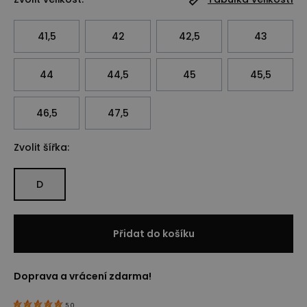
41,5
42
42,5
43
44
44,5
45
45,5
46,5
47,5
Zvolit šířka:
D
Přidat do košíku
Doprava a vrácení zdarma!
5.0