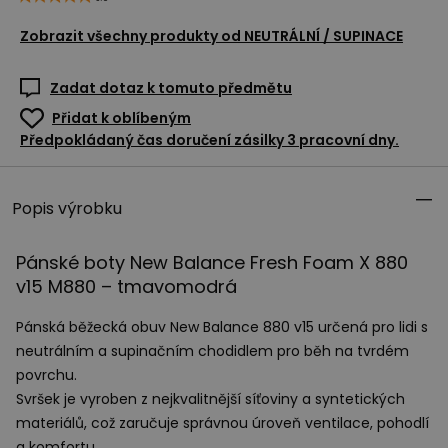
Zobrazit všechny produkty od
NEUTRÁLNÍ / SUPINACE
Zadat dotaz k tomuto předmětu
Přidat k oblíbeným
Předpokládaný čas doručení zásilky 3 pracovní dny.
Popis výrobku
Pánské boty New Balance Fresh Foam X 880
v15 M880 – tmavomodrá
Pánská běžecká obuv New Balance 880 v15 určená pro lidi s
neutrálním a supinačním chodidlem pro běh na tvrdém
povrchu.
Svršek je vyroben z nejkvalitnější síťoviny a syntetických
materiálů, což zaručuje správnou úroveň ventilace, pohodlí
a komfortu.