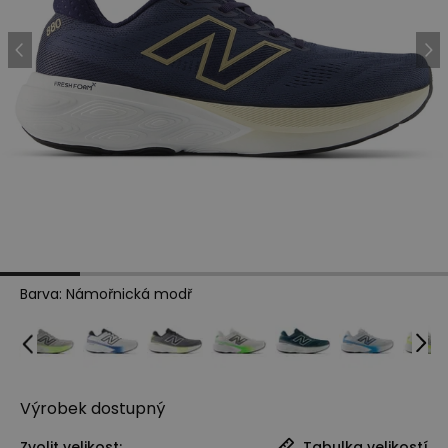
Barva
:
Námořnická modř
Výrobek
dostupný
Zvolit velikost:
Tabulka velikostí