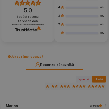
4
0%
5.0
3
0%
1
počet recenzí
ze všech dob
2
0%
Recenze získané a ověřené uživatelem
1
0%
Jak sbíráme recenze?
Recenze zákazníků
Vymazat
Hledat
Marian
ověřené