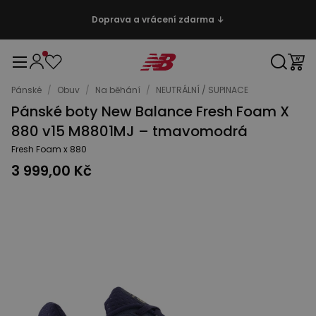
Doprava a vrácení zdarma ↓
Pánské
/
Obuv
/
Na běhání
/
NEUTRÁLNÍ / SUPINACE
Pánské boty New Balance Fresh Foam X
880 v15 M8801MJ – tmavomodrá
Fresh Foam x 880
3 999,00 Kč